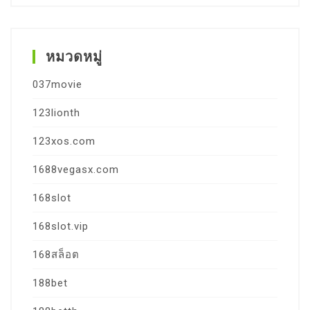
หมวดหมู่
037movie
123lionth
123xos.com
1688vegasx.com
168slot
168slot.vip
168สล็อต
188bet