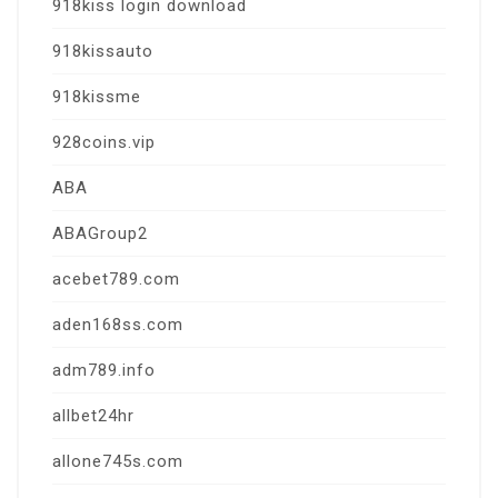
918kiss login download
918kissauto
918kissme
928coins.vip
ABA
ABAGroup2
acebet789.com
aden168ss.com
adm789.info
allbet24hr
allone745s.com