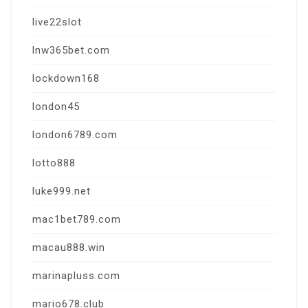
live22slot
lnw365bet.com
lockdown168
london45
london6789.com
lotto888
luke999.net
mac1bet789.com
macau888.win
marinapluss.com
mario678.club