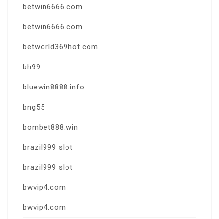
betwin6666.com
betwin6666.com
betworld369hot.com
bh99
bluewin8888.info
bng55
bombet888.win
brazil999 slot
brazil999 slot
bwvip4.com
bwvip4.com