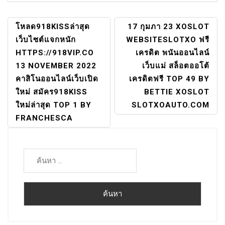
แนะแนว
โหลด918KISSล่าสุด
17 กุมภา 23 XOSLOT
เว็บไซต์แจกหนัก
WEBSITESLOTXO ฟรี
เรื่อง
HTTPS://918VIP.CO
เครดิต พนันออนไลน์
13 NOVEMBER 2022
เว็บแม่ สล็อตออโต้
คาสิโนออนไลน์เว็บเปิด
เครดิตฟรี TOP 49 BY
ใหม่ สมัคร918KISS
BETTIE XOSLOT
ใหม่ล่าสุด TOP 1 BY
SLOTXOAUTO.COM
FRANCHESCA
ค้นหา
สำหรับ: