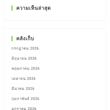
ความเห็นล่าสุด
คลังเก็บ
กรกฎาคม 2026
มิถุนายน 2026
พฤษภาคม 2026
เมษายน 2026
มีนาคม 2026
กุมภาพันธ์ 2026
มกราคม 2026