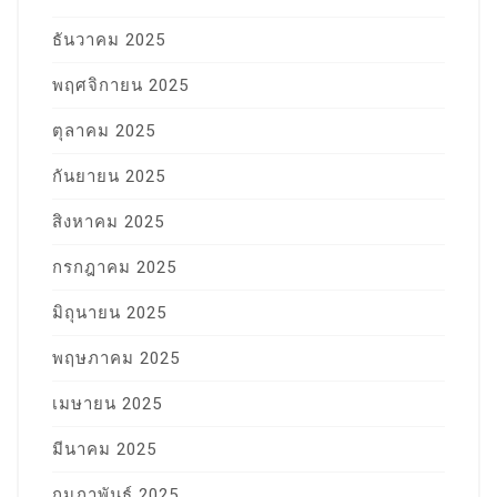
ธันวาคม 2025
พฤศจิกายน 2025
ตุลาคม 2025
กันยายน 2025
สิงหาคม 2025
กรกฎาคม 2025
มิถุนายน 2025
พฤษภาคม 2025
เมษายน 2025
มีนาคม 2025
กุมภาพันธ์ 2025