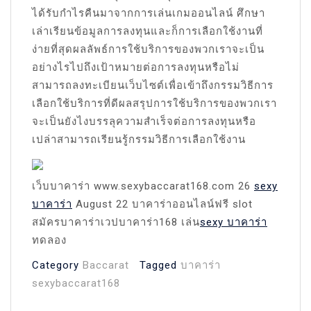
ได้รับกำไรคืนมาจากการเล่นเกมออนไลน์ ศึกษา
เล่าเรียนข้อมูลการลงทุนและก็การเลือกใช้งานที่
ง่ายที่สุดผลลัพธ์การใช้บริการของพวกเราจะเป็น
อย่างไรไปถึงเป้าหมายต่อการลงทุนหรือไม่
สามารถลงทะเบียนเว็บไซต์เพื่อเข้าถึงกรรมวิธีการ
เลือกใช้บริการที่ดีผลสรุปการใช้บริการของพวกเรา
จะเป็นยังไงบรรลุความสำเร็จต่อการลงทุนหรือ
เปล่าสามารถเรียนรู้กรรมวิธีการเลือกใช้งาน
เว็บบาคาร่า www.sexybaccarat168.com 26
sexy
บาคาร่า
August 22 บาคาร่าออนไลน์ฟรี slot
สมัครบาคาร่าเวปบาคาร่า168 เล่น
sexy บาคาร่า
ทดลอง
Category
Baccarat
Tagged
บาคาร่า
sexybaccarat168