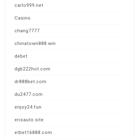
carlo999.net
Casino
chang7777
chinatown888.win
debet
dgb222hot.com
dr888bet.com
du2477.com
enjoy24.fun
erisauto.site
etbet16888.com