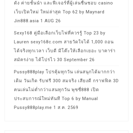
ดัง ค่ายชั้นนำ และฟีเจอร์ที่ผู้เล่นชื่นชอบ casino
เว็บเปิดใหม่ ใหม่ล่าสุด Top 62 by Maynard
Jin888.asia 1 AUG 26
Sexy168 คู่มือเลือกเว็บไพ่ที่ควรรู้ Top 23 by
Lauren sexy168c.com สายวัดใจได้ 1,000 ถอน
ได้จริงทุกเวลา เว็บดี มีโต๊ะให้เลือกเยอะ บาคาร่า
สมัครง่าย ได้โปรไว 30 September 26
Pussy888play โปรคุ้มทุกวัน เล่นสนุกได้มากกว่า
เดิม วันเกิด รับฟรี 300 สมจริง เสียงดี กราฟฟิค 3D
คนเล่นไม่ต่ำกว่าแสนทุกวัน พุซซี่888 เปิด
ประสบการณ์ใหม่ทันที Top 6 by Manual
Pussy888play.me 1 ส.ค. 2569