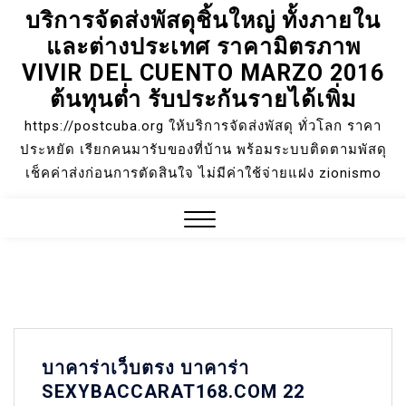
บริการจัดส่งพัสดุชิ้นใหญ่ ทั้งภายใน
Skip
และต่างประเทศ ราคามิตรภาพ
to
content
VIVIR DEL CUENTO MARZO 2016
ต้นทุนต่ำ รับประกันรายได้เพิ่ม
https://postcuba.org ให้บริการจัดส่งพัสดุ ทั่วโลก ราคา
ประหยัด เรียกคนมารับของที่บ้าน พร้อมระบบติดตามพัสดุ
เช็คค่าส่งก่อนการตัดสินใจ ไม่มีค่าใช้จ่ายแฝง zionismo
Close
Menu
บาคาร่าเว็บตรง บาคาร่า
SEXYBACCARAT168.COM 22