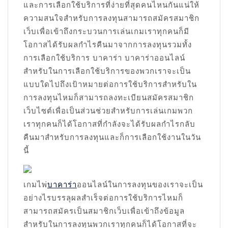
และการเลือกใช้บริการที่ง่ายที่สุดคนไหนกันแน่ให้
ความสนใจสำหรับการลงทุนสามารถสมัครสมาชิก
เว็บเพื่อเข้าถึงกระบวนการเล่นเกมเราทุกคนก็มี
โอกาสได้รับผลกำไรคืนมาจากการลงทุนรวมทั้ง
การเลือกใช้บริการ บาคาร่า บาคาร่าออนไลน์
สำหรับในการเลือกใช้บริการของพวกเราจะเป็น
แบบใดไปถึงเป้าหมายต่อการใช้บริการสำหรับใน
การลงทุนไหมก็สามารถลงทะเบียนสมัครสมาชิก
เว็บไซต์เพื่อเป็นส่วนช่วยสำหรับการเล่นเกมพวก
เราทุกคนก็ได้โอกาสที่กำลังจะได้รับผลกำไรกลับ
คืนมาสำหรับการลงทุนและก็การเลือกใช้งานในวัน
นี้
เกมไพ่
บาคาร่า
ออนไลน์ในการลงทุนของเราจะเป็น
อย่างไรบรรลุผลสำเร็จต่อการใช้บริการไหมก็
สามารถสมัครเป็นสมาชิกเว็บเพื่อเข้าถึงข้อมูล
สำหรับในการลงทุนพวกเราทุกคนก็ได้โอกาสที่จะ