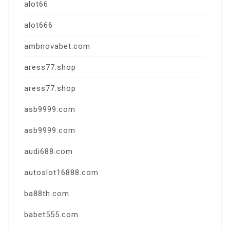
alot66
alot666
ambnovabet.com
aress77.shop
aress77.shop
asb9999.com
asb9999.com
audi688.com
autoslot16888.com
ba88th.com
babet555.com