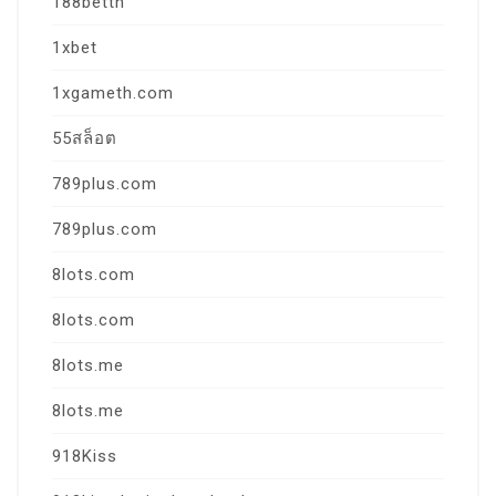
188betth
1xbet
1xgameth.com
55สล็อต
789plus.com
789plus.com
8lots.com
8lots.com
8lots.me
8lots.me
918Kiss