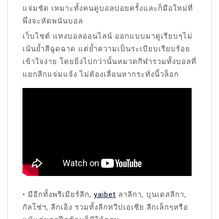
แจ่มชัด เหมาะทั้งคนดูบอลบ่อยครั้งและก็มือใหม่ที่
พึ่งจะหัดพนันบอล
เว็บไซต์ แทงบอลออนไลน์ ออกแบบมาดูเรียบๆไม่
เน้นย้ำสีฉูดฉาด แต่ย้ำความเป็นระเบียบเรียบร้อย
เข้าใจง่าย โดยยิ่งไปกว่านั้นหมวดกีฬารวมทั้งบอลที่
แยกลีกแจ่มแจ้ง ไม่ต้องเลื่อนหากระทั่งนิ้วล็อก
• มีอีกทั้งพรีเมียร์ลีก,
yaibet
ลาลีกา, บุนเดสลีกา,
กัลโช่ฯ, ลีกเอิง รวมทั้งลีกทวีปเอเชีย ลีกเล็กๆหรือ