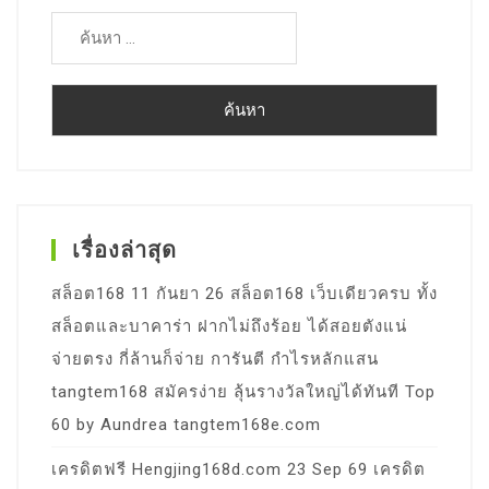
ค้นหา
สำหรับ:
เรื่องล่าสุด
สล็อต168 11 กันยา 26 สล็อต168 เว็บเดียวครบ ทั้ง
สล็อตและบาคาร่า ฝากไม่ถึงร้อย ได้สอยตังแน่
จ่ายตรง กี่ล้านก็จ่าย การันตี กำไรหลักแสน
tangtem168 สมัครง่าย ลุ้นรางวัลใหญ่ได้ทันที Top
60 by Aundrea tangtem168e.com
เครดิตฟรี Hengjing168d.com 23 Sep 69 เครดิต