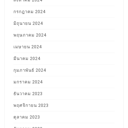
กรกฎาคม 2024
มิถุนายน 2024
พฤษภาคม 2024
เมษายน 2024
มีนาคม 2024
กุมภาพันธ์ 2024
มกราคม 2024
ธันวาคม 2023
พฤศจิกายน 2023
ตุลาคม 2023