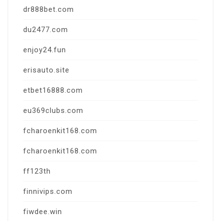
dr888bet.com
du2477.com
enjoy24.fun
erisauto.site
etbet16888.com
eu369clubs.com
fcharoenkit168.com
fcharoenkit168.com
ff123th
finnivips.com
fiwdee.win