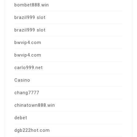
bombet888.win
brazil999 slot
brazil999 slot
bwvip4.com
bwvip4.com
carlo999.net
Casino
chang7777
chinatown888.win
debet
dgb222hot.com