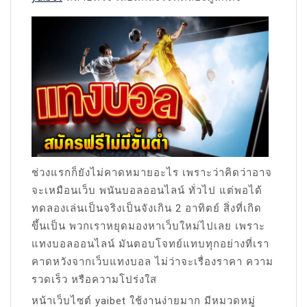
ช่วงแรกก็ยังไม่คาดหมายอะไร เพราะว่าคิดว่าอาจ
จะเหมือนเว็บ พนันบอลออนไลน์ ทั่วไป แต่พอได้
ทดลองเล่นเป็นจริงเป็นจังเกิน 2 อาทิตย์ สิ่งที่เกิด
ขึ้นเป็น พวกเราหยุดมองหาเว็บใหม่ไปเลย เพราะ
แทงบอลออนไลน์ มันตอบโจทย์แทบทุกอย่างที่เรา
คาดหวังจากเว็บแทงบอล ไม่ว่าจะเรื่องราคา ความ
รวดเร็ว หรือความโปร่งใส
หน้าเว็บไซต์ yaibet ใช้งานง่ายมาก มีหมวดหมู่