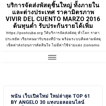
บริการจัดส่งพัสดุชิ้นใหญ่ ทั้งภายใน
Skip
และต่างประเทศ ราคามิตรภาพ
to
content
VIVIR DEL CUENTO MARZO 2016
ต้นทุนต่ำ รับประกันรายได้เพิ่ม
https://postcuba.org ให้บริการจัดส่งพัสดุ ทั่วโลก ราคา
ประหยัด เรียกคนมารับของที่บ้าน พร้อมระบบติดตามพัสดุ
เช็คค่าส่งก่อนการตัดสินใจ ไม่มีค่าใช้จ่ายแฝง zionismo
Close
Menu
พนัน เว็บเปิดใหม่ ใหม่ล่าสุด TOP 61
BY ANGELO 30 แทงบอลออนไลน์