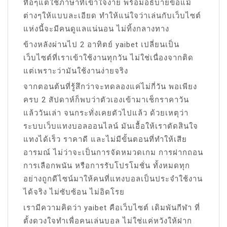
ทื่อๆแต่ใช้ภาษาที่เข้าใจง่าย พร้อมอธิบายข้อแม้
ต่างๆให้แบบละเอียด ทำให้แน่ใจว่าเล่นกับเว็บไซต์
แห่งนี้จะมีคนดูแลแน่นอน ไม่ทิ้งกลางทาง
ข้างหลังผ่านไป 2 อาทิตย์ yaibet เปลี่ยนเป็น
เว็บไซต์ที่เราเข้าใช้งานทุกวัน ไม่ใช่เนื่องจากติด
แต่เพราะว่ามันใช้งานง่ายจริง
จากตอนต้นที่รู้สึกว่าจะทดลองแค่ไม่กี่วัน พอเพียง
ครบ 2 สัปดาห์ก็พบว่าตัวเองเข้ามาเช็กราคาวัน
แล้ววันเล่า จนกระทั่งเคยตัวไปแล้ว ด้วยเหตุว่า
ระบบเว็บแทงบอลออนไลน์ มันเอื้อให้เราตัดสินใจ
แทงได้เร็ว ราคาดี และไม่มีขั้นตอนที่ทำให้เสีย
อารมณ์ ไม่ว่าจะเป็นการจัดหมวดเกม การฝากถอน
การเลือกพนัน หรือการรับโปรโมชั่น ทั้งหมดทุก
อย่างถูกดีไซน์มาให้คนที่แทงบอลเป็นประจำใช้งาน
ได้จริง ไม่ซับซ้อน ไม่อิดโรย
เรามีความคิดว่า yaibet คือเว็บไซต์ เดิมพันกีฬา ที่
ตั้งดวงใจทำเพื่อคนเล่นบอล ไม่ใช่แค่หวังให้ฝาก