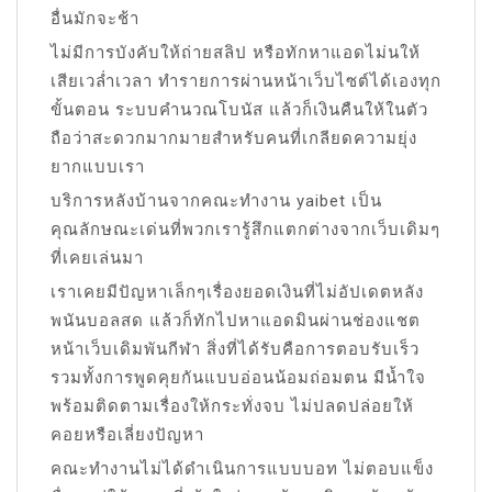
อื่นมักจะช้า
ไม่มีการบังคับให้ถ่ายสลิป หรือทักหาแอดไม่นให้
เสียเวล่ำเวลา ทำรายการผ่านหน้าเว็บไซต์ได้เองทุก
ขั้นตอน ระบบคำนวณโบนัส แล้วก็เงินคืนให้ในตัว
ถือว่าสะดวกมากมายสำหรับคนที่เกลียดความยุ่ง
ยากแบบเรา
บริการหลังบ้านจากคณะทำงาน yaibet เป็น
คุณลักษณะเด่นที่พวกเรารู้สึกแตกต่างจากเว็บเดิมๆ
ที่เคยเล่นมา
เราเคยมีปัญหาเล็กๆเรื่องยอดเงินที่ไม่อัปเดตหลัง
พนันบอลสด แล้วก็ทักไปหาแอดมินผ่านช่องแชต
หน้าเว็บเดิมพันกีฬา สิ่งที่ได้รับคือการตอบรับเร็ว
รวมทั้งการพูดคุยกันแบบอ่อนน้อมถ่อมตน มีน้ำใจ
พร้อมติดตามเรื่องให้กระทั่งจบ ไม่ปลดปล่อยให้
คอยหรือเลี่ยงปัญหา
คณะทำงานไม่ได้ดำเนินการแบบบอท ไม่ตอบแข็ง