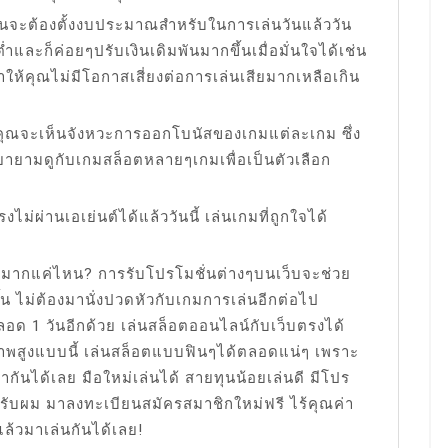
ป็นจะต้องตั้งงบประมาณสำหรับในการเล่นวันแล้ววัน
่ำและก็ค่อยๆปรับเงินเดิมพันมากขึ้นเมื่อมั่นใจได้เช่น
ให้คุณไม่มีโอกาสเสี่ยงต่อการเล่นเสียมากเหลือเกิน
อยคุณจะเห็นจังหวะการออกโบนัสของเกมแต่ละเกม ซึ่ง
ยายามดูกับเกมสล็อตหลายๆเกมเพื่อเป็นตัวเลือก
่ผ่านเอเย่นต์ได้แล้ววันนี้ เล่นเกมที่ถูกใจได้
ณมากแค่ไหน? การรับโปรโมชั่นต่างๆบนเว็บจะช่วย
 ไม่ต้องมานั่งปวดหัวกับเกมการเล่นอีกต่อไป
อด 1 วันอีกด้วย เล่นสล็อตออนไลน์กับเว็บตรงได้
าพสูงแบบนี้ เล่นสล็อตแบบฟินๆได้ตลอดแน่ๆ เพราะ
กันได้เลย มือใหม่เล่นได้ สายทุนน้อยเล่นดี มีโปร
ยครับผม มาลงทะเบียนสมัครสมาชิกใหม่ฟรี ไร้คุณค่า
้วมาเล่นกันได้เลย!