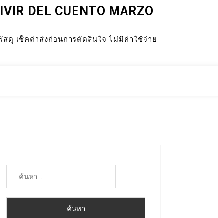
าพ VIVIR DEL CUENTO MARZO
ดุ เช็คค่าส่งก่อนการตัดสินใจ ไม่มีค่าใช้จ่าย
ค้นหา
สำหรับ: