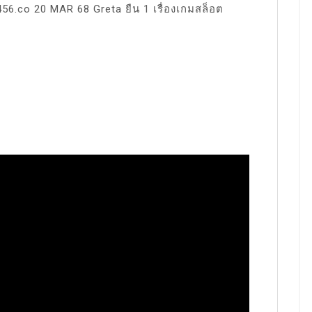
6.co 20 MAR 68 Greta ยืน 1 เรื่องเกมสล็อต