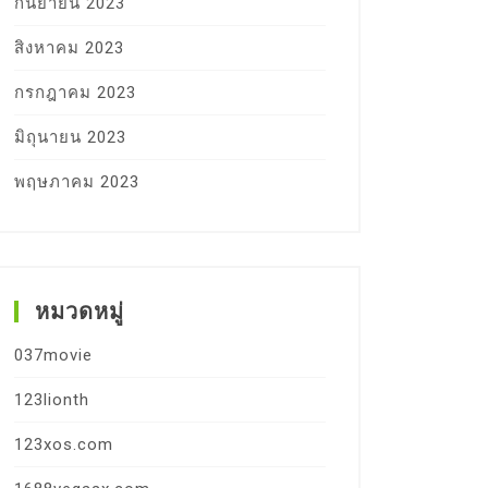
กันยายน 2023
สิงหาคม 2023
กรกฎาคม 2023
มิถุนายน 2023
พฤษภาคม 2023
หมวดหมู่
037movie
123lionth
123xos.com