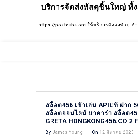
บริการจัดส่งพัสดุชิ้นใหญ
Skip
to
content
https://postcuba.org ให้บริการจัดส่งพัสดุ ท
สล็อต456 เข้าเล่น APIแท้ ฝาก 5
สล็อตออนไลน์ บาคาร่า สล็อต45
GRETA HONGKONG456.CO 2 
By
James Young
On
12 มีนาคม 2025