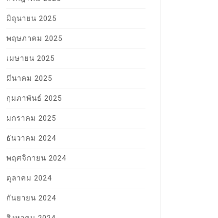
มิถุนายน 2025
พฤษภาคม 2025
เมษายน 2025
มีนาคม 2025
กุมภาพันธ์ 2025
มกราคม 2025
ธันวาคม 2024
พฤศจิกายน 2024
ตุลาคม 2024
กันยายน 2024