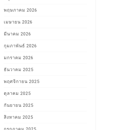
พฤษภาคม 2026
เมษายน 2026
มีนาคม 2026
กุมภาพันธ์ 2026
มกราคม 2026
ธันวาคม 2025
พฤศจิกายน 2025
ตุลาคม 2025
กันยายน 2025
สิงหาคม 2025
กรกฎาคม 2025