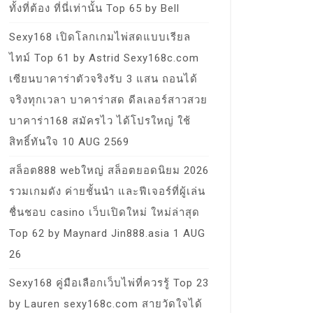
ทั้งที่ต้อง ที่นี่เท่านั้น Top 65 by Bell
Sexy168 เปิดโลกเกมไพ่สดแบบเรียล
ไทม์ Top 61 by Astrid Sexy168c.com
เซียนบาคาร่าตัวจริงรับ 3 แสน ถอนได้
จริงทุกเวลา บาคาร่าสด ดีลเลอร์สาวสวย
บาคาร่า168 สมัครไว ได้โปรใหญ่ ใช้
สิทธิ์ทันใจ 10 AUG 2569
สล็อต888 webใหญ่ สล็อตยอดนิยม 2026
รวมเกมดัง ค่ายชั้นนำ และฟีเจอร์ที่ผู้เล่น
ชื่นชอบ casino เว็บเปิดใหม่ ใหม่ล่าสุด
Top 62 by Maynard Jin888.asia 1 AUG
26
Sexy168 คู่มือเลือกเว็บไพ่ที่ควรรู้ Top 23
by Lauren sexy168c.com สายวัดใจได้