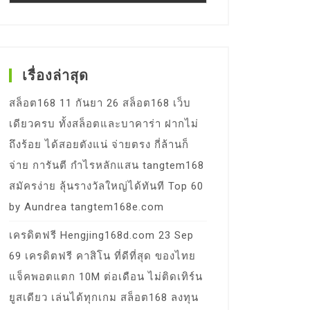
เรื่องล่าสุด
สล็อต168 11 กันยา 26 สล็อต168 เว็บ
เดียวครบ ทั้งสล็อตและบาคาร่า ฝากไม่
ถึงร้อย ได้สอยตังแน่ จ่ายตรง กี่ล้านก็
จ่าย การันตี กำไรหลักแสน tangtem168
สมัครง่าย ลุ้นรางวัลใหญ่ได้ทันที Top 60
by Aundrea tangtem168e.com
เครดิตฟรี Hengjing168d.com 23 Sep
69 เครดิตฟรี คาสิโน ที่ดีที่สุด ของไทย
แจ็คพอตแตก 10M ต่อเดือน ไม่ติดเทิร์น
ยูสเดียว เล่นได้ทุกเกม สล็อต168 ลงทุน