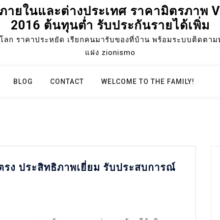
่ ทั้งภายในและต่างประเทศ ราคามิตรภ
2016 ต้นทุนต่ำ รับประกันรายได้เพิ่ม
ั่วโลก ราคาประหยัด เรียกคนมารับของที่บ้าน พร้อมระบบติดตามพัส
แฝง zionismo
BLOG
CONTACT
WELCOME TO THE FAMILY!
ต์ตรง ประสิทธิภาพเยี่ยม รับประสบการณ์