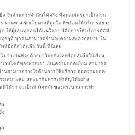
่ง ในด้านการทำเงินได้จริง ที่คุณสมัครมาเป็นส่วน
 ผ่านทางเข้าเว็บตรงที่ถูกใจ ที่พร้อมให้บริการอย่าง
ด ให้ผู้เล่นทุกคนได้แน่ใจว่า นี่คือการให้บริการที่ดีที่
การทุกๆที่ ทุกคนสามารถอำนวยความสะดวกสบาย ใน
มือถือได้แล้ว วันนี้ ที่นี่เลย
ไม่จำเป็นที่จะต้องมาวิตกกังวลหรือกลุ้มใจในเรื่อง
ว่าเว็บไซต์ของพวกเรา เป็นความยอดเยี่ยม สามารถ
ุด ให้ท่านสามารถวางใจด้านการใช้บริการ ต่อความยอด
ย่างเหมาะสม และมากับสาระสำคัญได้อย่าง
รันตีได้ว่า จะเป็นหัวใจหลักของกระบวนการทำ
รถ
ิ่ง
ูก