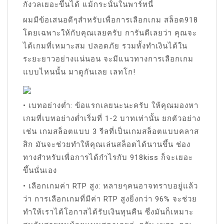
กังวลเยอะขึ้นได้ แม้กระนั้นในพาร์ทนี้
ผมมีข้อเสนอดีๆสำหรับเพื่อการเลือกเกม สล็อต918
โดยเฉพาะให้กับคุณเลยครับ การันตีเลยว่า คุณจะ
ได้เกมที่เหมาะสม ปลอดภัย รวมทั้งทำเงินได้ใน
ระยะยาวอย่างแน่นอน จะมีแนวทางการเลือกเกม
แบบไหนนั้น มาดูกันเลย เลทโก!
• เบทอย่างต่ำ: ข้อแรกเลยนะนะครับ ให้คุณมองหา
เกมที่เบทอย่างต่ำเริ่มที่ 1-2 บาทเท่านั้น ยกตัวอย่าง
เช่น เกมสล็อตแบบ 3 รีลที่เป็นเกมสล็อตแบบคลาส
สิก มันจะช่วยทำให้คุณเล่นสล็อตได้นานขึ้น ช่อง
ทางสำหรับเพื่อการได้กำไรกับ 918kiss ก็จะเยอะ
ขึ้นนั่นเอง
• เลือกเกมค่า RTP สูง: หลายๆคนอาจทราบอยู่แล้ว
ว่า การเลือกเกมที่มีค่า RTP สูงยิ่งกว่า 96% จะช่วย
ทำให้เราได้โอกาสได้รับเงินทุนคืน ซึ่งมันก็เหมาะ