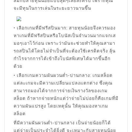
สมกับสายทุนน้อยแบบสุดๆเลยล่ะครับ เพราะคุณ
จะมีทุนในการเล่นในระยะยาวนานขึ้น
• เลือกเกมที่มีฟรีสปินมาก: สายทุนน้อยจึงควรมอง
หาเกมที่มีฟรีสปินหรือโบนัสเป็นจำนวนมากแจกเส
มอๆเอาไว้ก่อน เพราะว่ามันจะช่วยทำให้คุณสามา
รถสปินได้โดยไม่จำเป็นที่จะต้องใช้เครดิตจริง ลุ้น
กำไรจากการได้เข้าถึงโบนัสพิเศษได้มากขึ้นอีก
ด้วย
• เลือกเกมความผันผวนต่ำ-ปานกลาง: เกมสล็อต
แต่ละเกมจะมีความเปลี่ยนแปลงแตกต่าง ซึ่งคุณ
สามารถมองได้จากการจ่ายเงินรางวัลของเกม
สล็อต ถ้าหากจ่ายหนักแต่ว่าจ่ายไม่บ่อยก็คือเกมที่มี
ความผันแปรสูง โดยเหตุนั้น ให้คุณมองหาเกม
สล็อต
ที่มีความผันผวนต่ำ-ปานกลาง เป็นจ่ายน้อยก็ได้
แต่จ่ายเป็นประจำได้ยิ่งดี จะเหมาะกับสายทุนน้อย