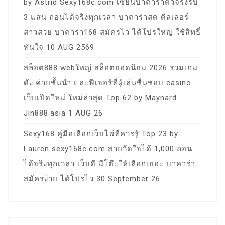
by Astrid Sexy168c.com เซียนบาคาร่าตัวจริงรับ
3 แสน ถอนได้จริงทุกเวลา บาคาร่าสด ดีลเลอร์
สาวสวย บาคาร่า168 สมัครไว ได้โปรใหญ่ ใช้สิทธิ์
ทันใจ 10 AUG 2569
สล็อต888 webใหญ่ สล็อตยอดนิยม 2026 รวมเกม
ดัง ค่ายชั้นนำ และฟีเจอร์ที่ผู้เล่นชื่นชอบ casino
เว็บเปิดใหม่ ใหม่ล่าสุด Top 62 by Maynard
Jin888.asia 1 AUG 26
Sexy168 คู่มือเลือกเว็บไพ่ที่ควรรู้ Top 23 by
Lauren sexy168c.com สายวัดใจได้ 1,000 ถอน
ได้จริงทุกเวลา เว็บดี มีโต๊ะให้เลือกเยอะ บาคาร่า
สมัครง่าย ได้โปรไว 30 September 26