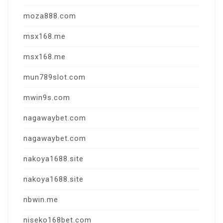
moza888.com
msx168.me
msx168.me
mun789slot.com
mwin9s.com
nagawaybet.com
nagawaybet.com
nakoya1688.site
nakoya1688.site
nbwin.me
niseko168bet.com