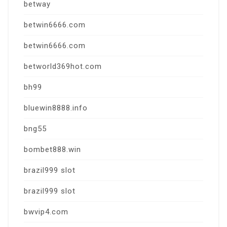
betway
betwin6666.com
betwin6666.com
betworld369hot.com
bh99
bluewin8888.info
bng55
bombet888.win
brazil999 slot
brazil999 slot
bwvip4.com