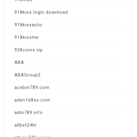
918kiss login download
918kissauto
918kissme
928coins.vip
ABA
ABAGroup2
acebet789.com
aden168ss.com
adm789.info
allbet24hr