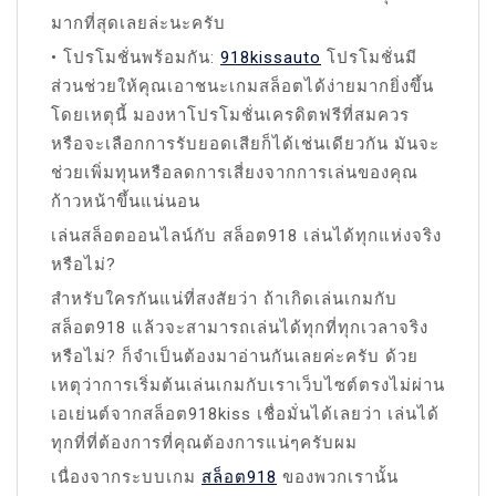
มากที่สุดเลยล่ะนะครับ
• โปรโมชั่นพร้อมกัน:
918kissauto
โปรโมชั่นมี
ส่วนช่วยให้คุณเอาชนะเกมสล็อตได้ง่ายมากยิ่งขึ้น
โดยเหตุนี้ มองหาโปรโมชั่นเครดิตฟรีที่สมควร
หรือจะเลือกการรับยอดเสียก็ได้เช่นเดียวกัน มันจะ
ช่วยเพิ่มทุนหรือลดการเสี่ยงจากการเล่นของคุณ
ก้าวหน้าขึ้นแน่นอน
เล่นสล็อตออนไลน์กับ สล็อต918 เล่นได้ทุกแห่งจริง
หรือไม่?
สำหรับใครกันแน่ที่สงสัยว่า ถ้าเกิดเล่นเกมกับ
สล็อต918 แล้วจะสามารถเล่นได้ทุกที่ทุกเวลาจริง
หรือไม่? ก็จำเป็นต้องมาอ่านกันเลยค่ะครับ ด้วย
เหตุว่าการเริ่มต้นเล่นเกมกับเราเว็บไซต์ตรงไม่ผ่าน
เอเย่นต์จากสล็อต918kiss เชื่อมั่นได้เลยว่า เล่นได้
ทุกที่ที่ต้องการที่คุณต้องการแน่ๆครับผม
เนื่องจากระบบเกม
สล็อต918
ของพวกเรานั้น