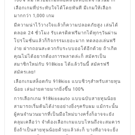
เลือกเกมที่ประทับใจได้โดยทันที มีเกมให้เลือก
มากกว่า 1,000 เกม
มีความน่าไว้วางใจแล้วก็ความปลอดภัยสูง เล่นได้
ตลอด 24 ชั่วโมง รับเครดิตฟรีมากได้ทุกๆวันผ่าน
โปรโมชั่นแล้วก็กิจกรรมเยอะมาก ทดลองเล่นฟรี
ง่าย ฝากถอนสะดวกกับระบบออโต้อีกด้วย ถ้าเกิด
คุณไม่ได้อยากต้องการพลาดล่ะก็ สมัครเป็น
สมาชิกใหม่กับ 918kiss ได้แล้ววันนี้ สมัครฟรี
สมัครเลย!
เลือกเกมสล็อตกับ 918kiss แบบชิวๆสำหรับสายทุน
น้อย เล่นง่ายดายมากยิ่งขึ้น 100%
การเลือกเกม 918kissauto แบบฉบับสายทุนน้อย
สามารถเริ่มต้นได้ง่ายอย่างยิ่งๆครับผม แม้กระนั้น
ผู้คนจำนวนมากที่เป็นมือใหม่บางครั้งก็อาจจะยัง
คลุมเคลือว่า จำต้องเลือกเกมแบบไหนถึงจะสมควร
ยิ่งถ้าเป็นสายทุนน้อยด้วยแล้วล่ะก็ บางทีอาจจะยิ่ง