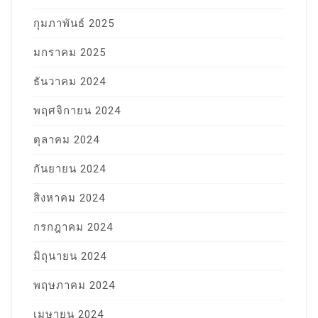
กุมภาพันธ์ 2025
มกราคม 2025
ธันวาคม 2024
พฤศจิกายน 2024
ตุลาคม 2024
กันยายน 2024
สิงหาคม 2024
กรกฎาคม 2024
มิถุนายน 2024
พฤษภาคม 2024
เมษายน 2024