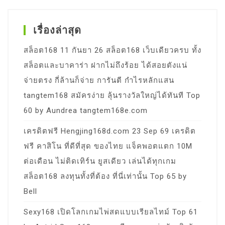
เรื่องล่าสุด
สล็อต168 11 กันยา 26 สล็อต168 เว็บเดียวครบ ทั้ง
สล็อตและบาคาร่า ฝากไม่ถึงร้อย ได้สอยตังแน่
จ่ายตรง กี่ล้านก็จ่าย การันตี กำไรหลักแสน
tangtem168 สมัครง่าย ลุ้นรางวัลใหญ่ได้ทันที Top
60 by Aundrea tangtem168e.com
เครดิตฟรี Hengjing168d.com 23 Sep 69 เครดิต
ฟรี คาสิโน ที่ดีที่สุด ของไทย แจ็คพอตแตก 10M
ต่อเดือน ไม่ติดเทิร์น ยูสเดียว เล่นได้ทุกเกม
สล็อต168 ลงทุนทั้งที่ต้อง ที่นี่เท่านั้น Top 65 by
Bell
Sexy168 เปิดโลกเกมไพ่สดแบบเรียลไทม์ Top 61