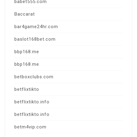
babet555.com
Baccarat
bar4game24hr.com
baslot168bet.com
bbp168.me
bbp168.me
betboxclubs.com
betflixtikto
betflixtikto.info
betflixtikto.info
betm4vip.com