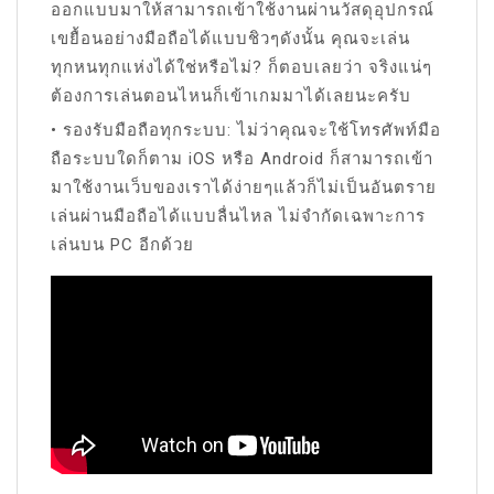
ออกแบบมาให้สามารถเข้าใช้งานผ่านวัสดุอุปกรณ์
เขยื้อนอย่างมือถือได้แบบชิวๆดังนั้น คุณจะเล่น
ทุกหนทุกแห่งได้ใช่หรือไม่? ก็ตอบเลยว่า จริงแน่ๆ
ต้องการเล่นตอนไหนก็เข้าเกมมาได้เลยนะครับ
• รองรับมือถือทุกระบบ: ไม่ว่าคุณจะใช้โทรศัพท์มือ
ถือระบบใดก็ตาม iOS หรือ Android ก็สามารถเข้า
มาใช้งานเว็บของเราได้ง่ายๆแล้วก็ไม่เป็นอันตราย
เล่นผ่านมือถือได้แบบลื่นไหล ไม่จำกัดเฉพาะการ
เล่นบน PC อีกด้วย