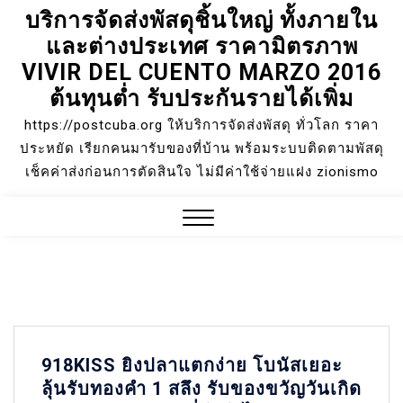
บริการจัดส่งพัสดุชิ้นใหญ่ ทั้งภายใน
Skip
และต่างประเทศ ราคามิตรภาพ
to
content
VIVIR DEL CUENTO MARZO 2016
ต้นทุนต่ำ รับประกันรายได้เพิ่ม
https://postcuba.org ให้บริการจัดส่งพัสดุ ทั่วโลก ราคา
ประหยัด เรียกคนมารับของที่บ้าน พร้อมระบบติดตามพัสดุ
เช็คค่าส่งก่อนการตัดสินใจ ไม่มีค่าใช้จ่ายแฝง zionismo
Close
Menu
918KISS ยิงปลาแตกง่าย โบนัสเยอะ
ลุ้นรับทองคำ 1 สลึง รับของขวัญวันเกิด