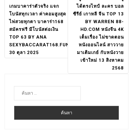
เกมบาคาร่าตัวจริง แจก
ได้ตรงไทป์ ละคร บอล
เรื่อง
โบนัสทุกเวลา ค่าคอมสูงสุด
ซีรีย์ เกาหลี จีน TOP 13
ไพ่สวยทุกตา บาคาร่า168
BY WARREN 88-
สมัครฟรี มีโบนัสต่อเงิน
HD.COM หนังจีน 4K
TOP 63 BY ANA
เต็มเรื่อง ไม่ขาดตอน
SEXYBACCARAT168.FUN
หนังออนไลน์ สาววาย
30 ตุลา 2025
มาเติมเกย์ กับหนังวาย
เข้าใหม่ 13 สิงหาคม
2568
ค้นหา
สำหรับ: