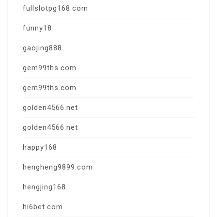
fullslotpg168.com
funny18
gaojing888
gem99ths.com
gem99ths.com
golden4566.net
golden4566.net
happy168
hengheng9899.com
hengjing168
hi6bet.com