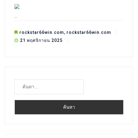
…
rockstar66win.com
,
rockstar66win.com
21 พฤศจิกายน 2025
ค้นหา
สำหรับ: