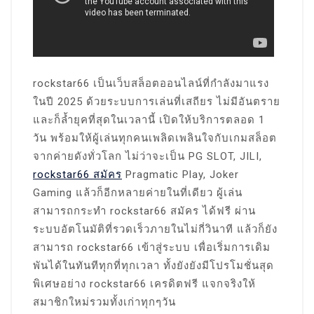
rockstar66 เป็นเว็บสล็อตออนไลน์ที่กำลังมาแรง
ในปี 2025 ด้วยระบบการเล่นที่เสถียร ไม่มีอันตราย
และก็ล้ำยุคที่สุดในเวลานี้ เปิดให้บริการตลอด 1
วัน พร้อมให้ผู้เล่นทุกคนเพลิดเพลินใจกับเกมสล็อต
จากค่ายดังทั่วโลก ไม่ว่าจะเป็น PG SLOT, JILI,
rockstar66 สมัคร
Pragmatic Play, Joker
Gaming แล้วก็อีกหลายค่ายในที่เดียว ผู้เล่น
สามารถกระทำ rockstar66 สมัคร ได้ฟรี ผ่าน
ระบบอัตโนมัติที่รวดเร็วภายในไม่กี่วินาที แล้วก็ยัง
สามารถ rockstar66 เข้าสู่ระบบ เพื่อเริ่มการเดิม
พันได้ในทันทีทุกที่ทุกเวลา ทั้งยังยังมีโปรโมชั่นสุด
พิเศษอย่าง rockstar66 เครดิตฟรี แจกจริงให้
สมาชิกใหม่รวมทั้งเก่าทุกๆวัน