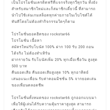
เป็นโปรโมชั่นเครดิตฟรีที่แจกจริงทุกวี่ทุกวัน ทั้งยัง
สำหรับสมาชิกใหม่และก็สมาชิกเดี๋ยวนี้ ที่สามารถ
นำไปใช้เล่นเกมสล็อตทุกค่ายภายในเว็บไซต์ได้
ทันทีโดยไม่ต้องทำกิจกรรมใดๆก็ตาม
โปรโมชั่นยอดฮิตของ rockstar66
โปรโมชั่น เนื้อหา
สมัครใหม่รับโบนัส 100% ฝาก 100 รับ 200 ถอน
ได้จริง ไม่ต้องทำเทิร์น
ฝากรายวัน รับโบนัสเพิ่ม 20% ทุกเมื่อเชื่อวัน สูงสุด
500 บาท
คืนยอดเสีย คืนยอดเสียสูงสุด 10% ทุกอาทิตย์
เสนอแนะเพื่อน รับค่าคอมมิชชั่น 5% จากยอดเล่น
ของเพื่อนตลอดชีพ
โปรโมชั่นทั้งหมดของ rockstar66 ถูกออกแบบมา
เพื่อให้ผู้เล่นได้รับความคุ้มราคาสูงสุด สามารถ