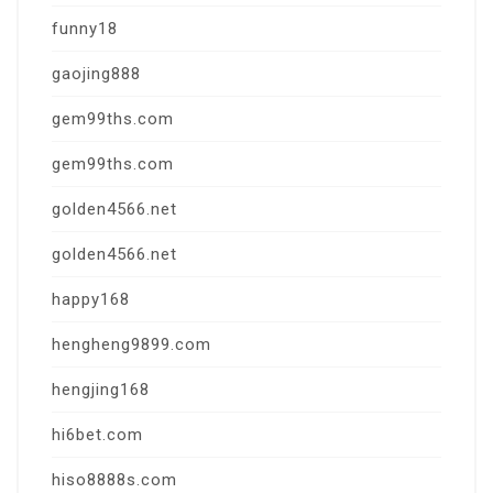
funny18
gaojing888
gem99ths.com
gem99ths.com
golden4566.net
golden4566.net
happy168
hengheng9899.com
hengjing168
hi6bet.com
hiso8888s.com