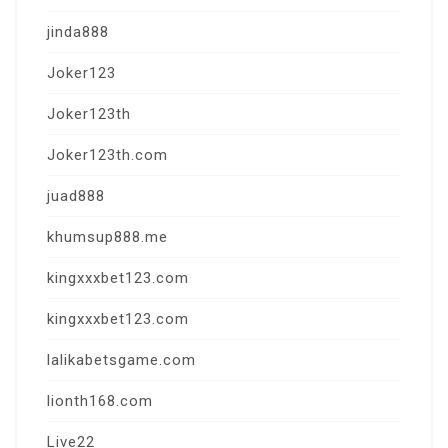
jinda888
Joker123
Joker123th
Joker123th.com
juad888
khumsup888.me
kingxxxbet123.com
kingxxxbet123.com
lalikabetsgame.com
lionth168.com
Live22