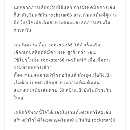
นอกจากการเลือกเว็บที่ดีแล้ว การมีเทคนิคการเล่น
ก็สำคัญไม่แพ้กัน rockstar66 แนะนำกลเม็ดที่ผู้เล่น
มือโปรใช้เพื่อเพิ่มจังหวะชนะและลดการเสี่ยงใน
การพนัน
เทคนิคเล่นสล็อต rockstar66 ให้สำเร็จจริง
เลือกเกมสล็อตที่มีค่า RTP สูงยิ่งกว่า 96%
ใช้โปรโมชั่น rockstar66 เครดิตฟรี เพื่อเพิ่มทุน
รวมทั้งลดการเสี่ยง
ตั้งความมุ่งหมายกำไรต่อวันแล้วก็หยุดเมื่อถึงเป้า
เริ่มด้วยเบทต่ำเพื่อดูจังหวะก่อนเพิ่มเดิมพัน
แปลงเกมเมื่อเล่นครบ 50 สปินแล้วยังไม่มีรางวัล
ใหญ่
เคล็ดวิธีพวกนี้ใช้ได้ผลจริงรวมทั้งช่วยทำให้ผู้เล่น
สร้างกำไรได้โดยตลอดในแต่ละวันกับ rockstar66