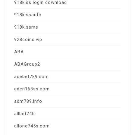
918kiss login download
918kissauto
918kissme
928coins.vip
ABA
ABAGroup2
acebet789.com
aden168ss.com
adm789.info
allbet24hr
allone745s.com