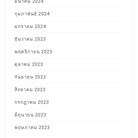
มีนาคม 2024
กุมภาพันธ์ 2024
มกราคม 2024
ธันวาคม 2023
พฤศจิกายน 2023
ตุลาคม 2023
กันยายน 2023
สิงหาคม 2023
กรกฎาคม 2023
มิถุนายน 2023
พฤษภาคม 2023