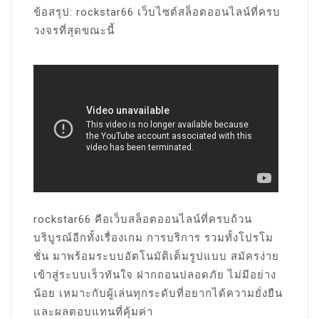
ข้อสรุป: rockstar66 เว็บไซต์สล็อตออนไลน์ที่ครบ
วงจรที่สุดขณะนี้
rockstar66 คือเว็บสล็อตออนไลน์ที่ครบถ้วน
บริบูรณ์อีกทั้งเรื่องเกม การบริการ รวมทั้งโปรโม
ชั่น มาพร้อมระบบอัตโนมัติเต็มรูปแบบ สมัครง่าย
เข้าสู่ระบบเร็วทันใจ ฝากถอนปลอดภัย ไม่มีอย่าง
น้อย เหมาะกับผู้เล่นทุกระดับที่อยากได้ความยั่งยืน
และผลตอบแทนที่คุ้มค่า