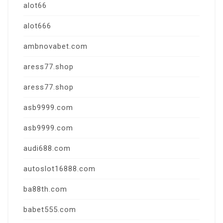
alot66
alot666
ambnovabet.com
aress77.shop
aress77.shop
asb9999.com
asb9999.com
audi688.com
autoslot16888.com
ba88th.com
babet555.com