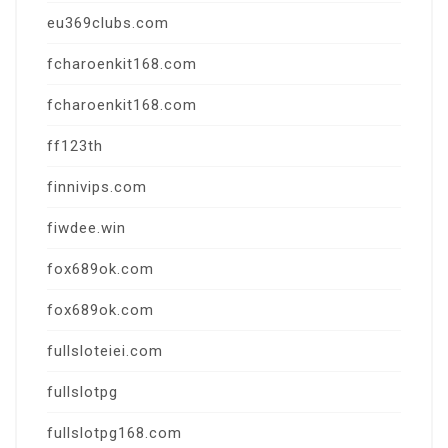
eu369clubs.com
fcharoenkit168.com
fcharoenkit168.com
ff123th
finnivips.com
fiwdee.win
fox689ok.com
fox689ok.com
fullsloteiei.com
fullslotpg
fullslotpg168.com