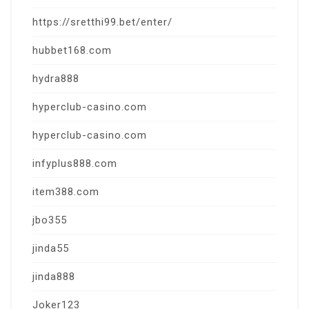
https://sretthi99.bet/enter/
hubbet168.com
hydra888
hyperclub-casino.com
hyperclub-casino.com
infyplus888.com
item388.com
jbo355
jinda55
jinda888
Joker123