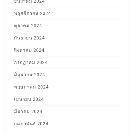
ธันวาคม 2024
พฤศจิกายน 2024
ตุลาคม 2024
กันยายน 2024
สิงหาคม 2024
กรกฎาคม 2024
มิถุนายน 2024
พฤษภาคม 2024
เมษายน 2024
มีนาคม 2024
กุมภาพันธ์ 2024