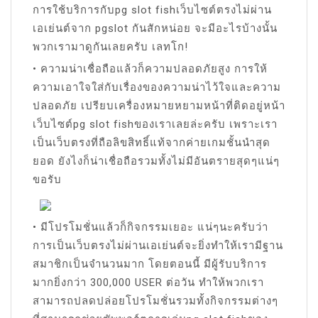
การใช้บริการกับpg slot fishเว็บไซต์ตรงไม่ผ่าน
เอเย่นต์จาก pgslot กันสักหน่อย จะมีอะไรบ้างนั้น
พวกเรามาดูกันเลยครับ เลทโก!
• ความน่าเชื่อถือแล้วก็ความปลอดภัยสูง การให้
ความเอาใจใส่กับเรื่องของความน่าไว้ใจและความ
ปลอดภัย เปรียบเครื่องหมายหยามหน้าที่ติดอยู่หน้า
เว็บไซต์pg slot fishของเราเลยล่ะครับ เพราะเรา
เป็นเว็บตรงที่ถือลิขสิทธิ์แท้จากค่ายเกมชั้นนำสุด
ยอด ยังไงก็น่าเชื่อถือรวมทั้งไม่มีอันตรายสุดๆแน่ๆ
ขอรับ
• มีโปรโมชั่นแล้วก็กิจกรรมเยอะ แน่ๆนะครับว่า
การเป็นเว็บตรงไม่ผ่านเอเย่นต์จะยิ่งทำให้เรามีฐาน
สมาชิกเป็นจำนวนมาก โดยตอนนี้ มีผู้รับบริการ
มากยิ่งกว่า 300,000 USER ต่อวัน ทำให้พวกเรา
สามารถปลดปล่อยโปรโมชั่นรวมทั้งกิจกรรมต่างๆ