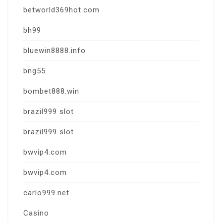
betworld369hot.com
bh99
bluewin8888.info
bng55
bombet888.win
brazil999 slot
brazil999 slot
bwvip4.com
bwvip4.com
carlo999.net
Casino