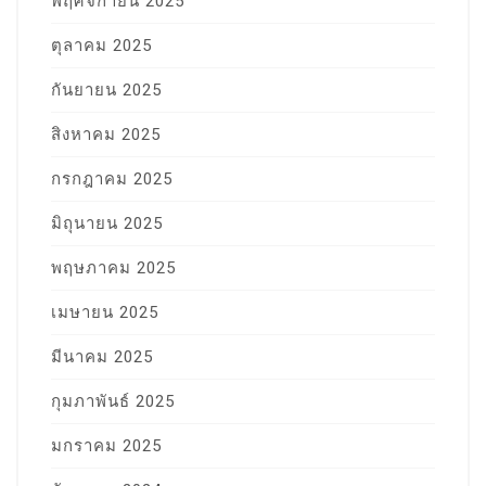
พฤศจิกายน 2025
ตุลาคม 2025
กันยายน 2025
สิงหาคม 2025
กรกฎาคม 2025
มิถุนายน 2025
พฤษภาคม 2025
เมษายน 2025
มีนาคม 2025
กุมภาพันธ์ 2025
มกราคม 2025