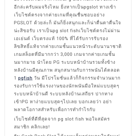
อีกล่ะครับผมจริงไหม ยิ่งหากเป็นpgslot ทางเข้า
เว็บไซต์ตรงจากค่ายเกมที่คุณชื่นชอบอย่าง
PGSLOT ด้วยล่ะก็ มันก็ยิ่งสนุกและก็น่าตื่นตาตื่นใจ
น่ะสิขอรับ เราเป็นpg slot fishเว็บไซต์ตรงไม่ผ่าน
เอเย่นต์ เว็บตรงแท้ 100% ที่ได้รับการรับรอง
ลิขสิทธิ์แท้จากค่ายเกมชั้นแนวหน้าระดับนานาชาติ
เกมสล็อตที่มีมากกว่า 3,000 เกมจากค่ายเกมชั้น
นมากมาย นำโดย PG ระบบหน้าบ้านรวมทั้งข้าง
หลังบ้านมีคุณภาพ สนุกสนานกับการพนันได้ตลอด
1
pgfish
วัน มีโปรโมชั่นแล้วก็กิจกรรมจำนวนมาก
รองรับการใช้แรงงานของนักพนันมือใหม่แบบสุดๆ
ระบบหน้าบ้านดี ระบบหลังบ้านเสถียร ปากทาง
เข้าPG หาง่ายแบบสุดๆไปเลย บอกเลยว่า อย่า
พลาดโอกาสสำหรับเพื่อการทำกำไรกับ
เว็บไซต์ที่ดีที่สุดจาก pg slot fish พอใจสมัคร
สมาชิก คลิกเลย!