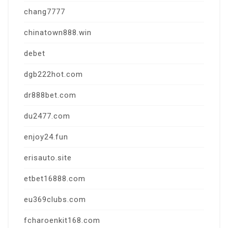
chang7777
chinatown888.win
debet
dgb222hot.com
dr888bet.com
du2477.com
enjoy24.fun
erisauto.site
etbet16888.com
eu369clubs.com
fcharoenkit168.com