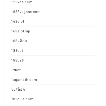
123xos.com
1688vegasx.com
168slot
168slot.vip
168สล็อต
188bet
188betth
1xbet
1xgameth.com
55สล็อต
789plus.com