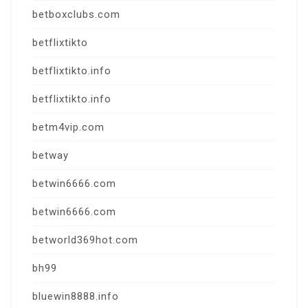
betboxclubs.com
betflixtikto
betflixtikto.info
betflixtikto.info
betm4vip.com
betway
betwin6666.com
betwin6666.com
betworld369hot.com
bh99
bluewin8888.info