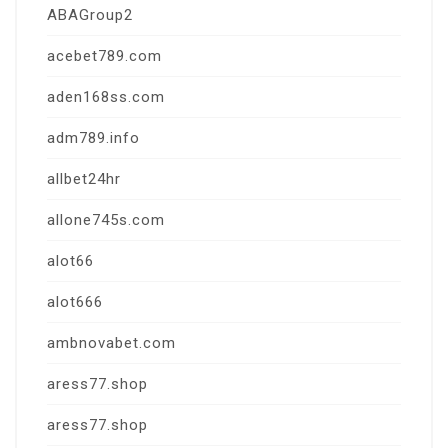
ABAGroup2
acebet789.com
aden168ss.com
adm789.info
allbet24hr
allone745s.com
alot66
alot666
ambnovabet.com
aress77.shop
aress77.shop