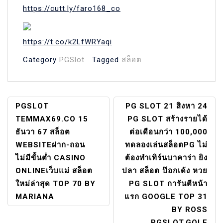
https://cutt.ly/faro168_co
https://t.co/k2LfWRYaqi
Category
PGSlot
Tagged
สล็อต
แนะแนว
PGSLOT
PG SLOT 21 สิงหา 24
TEMMAX69.CO 15
PG SLOT สร้างรายได้
เรื่อง
ธันวา 67 สล็อต
ต่อเดือนกว่า 100,000
WEBSITEฝาก-ถอน
ทดลองเล่นสล็อตPG ไม่
ไม่มีขั้นต่ำ CASINO
ต้องทำเทิร์นบาคาร่า ยิง
ONLINEเว็บแม่ สล็อต
ปลา สล็อต ป๊อกเด้ง หวย
ใหม่ล่าสุด TOP 70 BY
PG SLOT การันตีหน้า
MARIANA
แรก GOOGLE TOP 31
BY ROSS
PGSLOT.GOLF