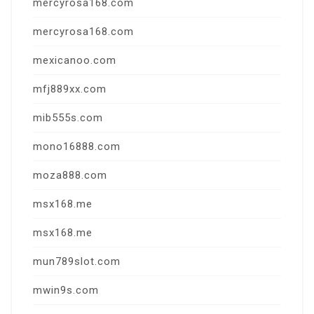
mercyrosa168.com
mercyrosa168.com
mexicanoo.com
mfj889xx.com
mib555s.com
mono16888.com
moza888.com
msx168.me
msx168.me
mun789slot.com
mwin9s.com