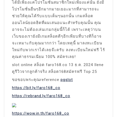
ได้มีเพียงแค่โปรโมชั่นสมาชิกใหม่เพียงแค่นั้น ยังมี
โปรโมชั่นอื่นๆอีกมากมายเยอะมากที่สามารถจะ
ช่วยให้คุณได้รับแบบเต็มๆนอกนั้น เกมสล็อต
ออนไลน์ยอดฮิตที่ผมเสนอแนะสำหรับคุณนั้น คุณ
อาจจะไม่ต้องเล่นเกมกลุ่มนี้ก็ได้ เพราะเหตุว่าบน
เว็บของเรายังมีเกมสล็อตดีๆอีกเพียบที่บางทีก็อาจ
จะเหมาะกับคุณมากกว่า โดยเหตุนี้ มาลงทะเบียน
ใหม่กับพวกเราได้เลยจ๊ะครับ ลงทะเบียนใหม่ฟรี ไร้
คุณค่าธรรมเนียม 100% สมัครเลย!
slot online สล็อต faro168.co 13 ธ.ค. 2024 Ilene
ดูรีวิวจากลูกค้าจริง สล็อต168สมัครฟรี Top 25
ขอขอบพระคุณreference
pgslot
https://bit.ly/faro168_co
https://rebrand.ly/faro168_co
https://wow.in.th/faro168_co