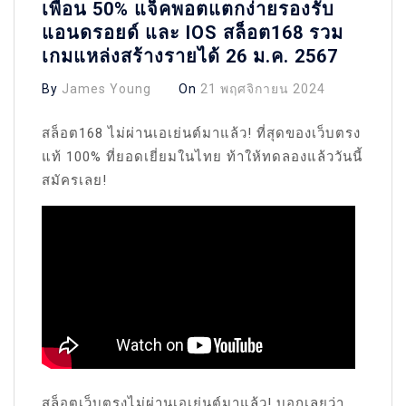
เพื่อน 50% แจ็คพอตแตกง่ายรองรับ
แอนดรอยด์ และ IOS สล็อต168 รวม
เกมแหล่งสร้างรายได้ 26 ม.ค. 2567
By
James Young
On
21 พฤศจิกายน 2024
สล็อต168 ไม่ผ่านเอเย่นต์มาแล้ว! ที่สุดของเว็บตรง
แท้ 100% ที่ยอดเยี่ยมในไทย ท้าให้ทดลองแล้ววันนี้
สมัครเลย!
สล็อตเว็บตรงไม่ผ่านเอเย่นต์มาแล้ว! บอกเลยว่า