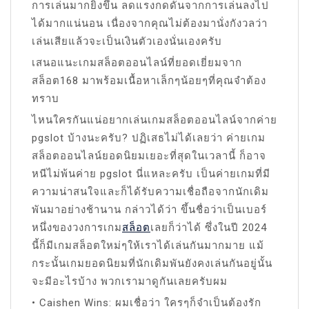
การเล่นมากยิ่งขึ้น ลดแรงกดดันจากการเล่นลงไป
ได้มากแน่นอน เนื่องจากคุณไม่ต้องมานั่งกังวลว่า
เล่นเสียแล้วจะเป็นเงินตัวเองนั่นเองครับ
เสนอแนะเกมสล็อตออนไลน์ที่ยอดเยี่ยมจาก
สล็อต168 มาพร้อมเนื้อหาเล็กๆน้อยๆที่คุณจำต้อง
ทราบ
ไหนใครกันแน่อยากเล่นเกมสล็อตออนไลน์จากค่าย
pgslot บ้างนะครับ? ปฏิเสธไม่ได้เลยว่า ค่ายเกม
สล็อตออนไลน์ยอดนิยมเยอะที่สุดในเวลานี้ ก็อาจ
หนีไม่พ้นค่าย pgslot นี่แหละครับ เป็นค่ายเกมที่มี
ความน่าสนใจและก็ได้รับความเชื่อถือจากนักเดิม
พันมาอย่างช้านาน กล่าวได้ว่า ขึ้นชื่อว่าเป็นเบอร์
หนึ่งของวงการเกม
สล็อต
เลยก็ว่าได้ ซึ่งในปี 2024
นี้ก็มีเกมสล็อตใหม่ๆให้เราได้เล่นกันมากมาย แม้
กระนั้นเกมยอดนิยมที่นักเดิมพันยังคงเล่นกันอยู่นั้น
จะมีอะไรบ้าง พวกเรามาดูกันเลยครับผม
• Caishen Wins: ผมเชื่อว่า ใครๆก็จำเป็นต้องรัก