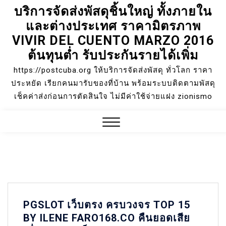
บริการจัดส่งพัสดุชิ้นใหญ่ ทั้งภายใน
Skip
และต่างประเทศ ราคามิตรภาพ
to
content
VIVIR DEL CUENTO MARZO 2016
ต้นทุนต่ำ รับประกันรายได้เพิ่ม
https://postcuba.org ให้บริการจัดส่งพัสดุ ทั่วโลก ราคา
ประหยัด เรียกคนมารับของที่บ้าน พร้อมระบบติดตามพัสดุ
เช็คค่าส่งก่อนการตัดสินใจ ไม่มีค่าใช้จ่ายแฝง zionismo
Close
Menu
PGSLOT เว็บตรง ครบวงจร TOP 15
BY ILENE FARO168.CO คืนยอดเสีย