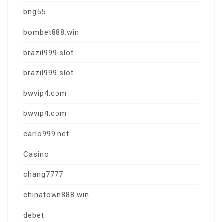
bng55
bombet888.win
brazil999 slot
brazil999 slot
bwvip4.com
bwvip4.com
carlo999.net
Casino
chang7777
chinatown888.win
debet