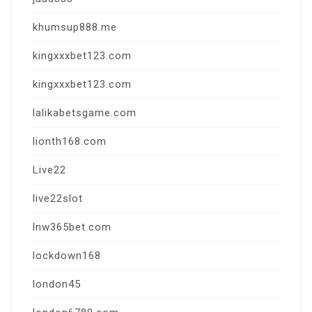
khumsup888.me
kingxxxbet123.com
kingxxxbet123.com
lalikabetsgame.com
lionth168.com
Live22
live22slot
lnw365bet.com
lockdown168
london45