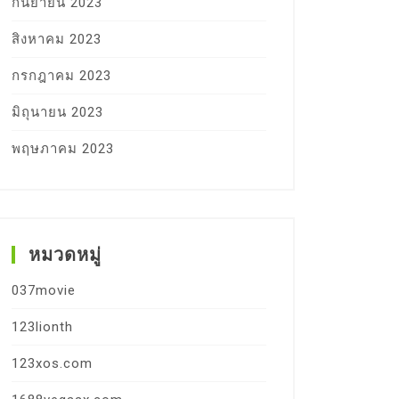
กันยายน 2023
สิงหาคม 2023
กรกฎาคม 2023
มิถุนายน 2023
พฤษภาคม 2023
หมวดหมู่
037movie
123lionth
123xos.com