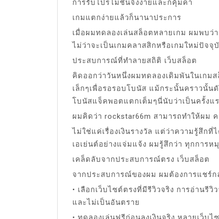
การรับโปรโมชั่นจึงง่ายและก็คุ้มค่า
เกมแตกง่ายแล้วก็นานาประการ
เมื่อผมทดลองเล่นสล็อตหลายเกม ผมพบว่า
ไม่ว่าจะเป็นเกมคลาสสิกหรือเกมใหม่ปัจจุบ
ประสบการณ์ที่ทำลายสถิติ เว็บสล็อต
คิดออกว่าวันหนึ่งผมทดลองเดิมพันในเกมสล็อ
เล็กๆเพื่อรอรอบโบนัส แม้กระนั้นคราวนั้นด
โบนัสแจ็คพอตแตกเต็มๆนี่นับว่าเป็นครั้งแร
ผมคิดว่า rockstar66m สามารถทำให้ผม ค
ไม่ใช่แค่เรื่องเงินรางวัล แต่ว่าความรู้สึก
เอเย่นต์อย่างแจ่มแจ้ง ผมรู้สึกว่า ทุกการหม
เคล็ดลับจากประสบการณ์ตรง เว็บสล็อต
จากประสบการณ์ของผม ผมต้องการแชร์กลเม็
• เลือกเว็บไซต์ตรงที่มีรีวิวจริง การอ่านรี
และไม่เป็นอันตราย
• ทดลองเล่นฟรีก่อนลงเงินจริง หลายเว็บไ