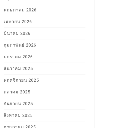
พฤษภาคม 2026
เมษายน 2026
มีนาคม 2026
กุมภาพันธ์ 2026
มกราคม 2026
ธันวาคม 2025
พฤศจิกายน 2025
ตุลาคม 2025
กันยายน 2025
สิงหาคม 2025
กรกฎาคม 2025