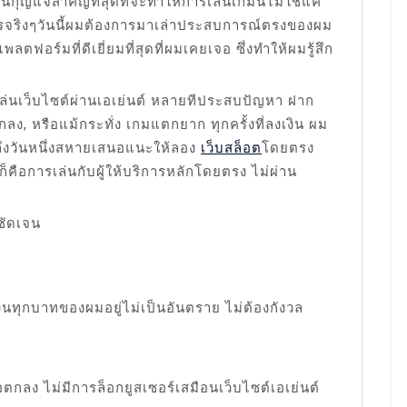
นกุญแจสำคัญที่สุดที่จะทำให้การเล่นเกมนี้ไม่ใช่แค่
รจริงๆวันนี้ผมต้องการมาเล่าประสบการณ์ตรงของผม
ฟอร์มที่ดีเยี่ยมที่สุดที่ผมเคยเจอ ซึ่งทำให้ผมรู้สึก
ือกเล่นเว็บไซต์ผ่านเอเย่นต์ หลายทีประสบปัญหา ฝาก
ง, หรือแม้กระทั่ง เกมแตกยาก ทุกครั้งที่ลงเงิน ผม
จนถึงวันหนึ่งสหายเสนอแนะให้ลอง
เว็บสล็อต
โดยตรง
่งก็คือการเล่นกับผู้ให้บริการหลักโดยตรง ไม่ผ่าน
งชัดเจน
งินทุกบาทของผมอยู่ไม่เป็นอันตราย ไม่ต้องกังวล
กลง ไม่มีการล็อกยูสเซอร์เสมือนเว็บไซต์เอเย่นต์