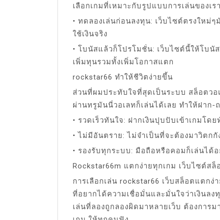
เลือกเกมที่เหมาะกับรูปแบบการเล่นของเร
• ทดลองเล่นก่อนลงทุน: เว็บไซต์ตรงใหม่
ใช้เงินจริง
• โบนัสแล้วก็โปรโมชั่น: เว็บไซต์นี้ให้โบ
เพิ่มทุนรวมทั้งเพิ่มโอกาสแตก
rockstar66 ทำให้ชีวิตง่ายขึ้น
ส่วนที่ผมประทับใจที่สุดเป็นระบบ สล็อตวอเ
ผ่านทรูมันนี่วอเลทก็เล่นได้เลย ทำให้ฝา
• รวดเร็วทันใจ: ฝากเงินปุบปับเข้าเกมโดยท
• ไม่มีอันตราย: ไม่จำเป็นที่จะต้องมาวิตกก
• รองรับทุกระบบ: มือถือหรือคอมก็เล่นได้อ
Rockstar66m แตกง่ายทุกเกม เว็บไซต์สล็อต 
การเลือกเล่น rockstar66 เว็บสล็อตแตกง่าย ที
ที่อยากได้ความเชื่อมั่นและมั่นใจว่าเงินล
เล่นที่ลองถูกลองผิดมาหลายเว็บ ต้องการมา
เกม ให้ทุกคนฟัง