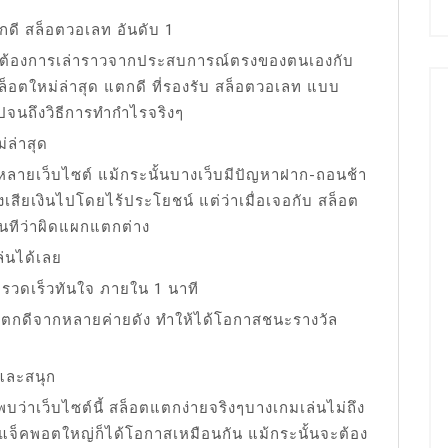
กดี สล็อตวอเลท อันดับ 1
ี้ ผมต้องการเล่าราวจากประสบการณ์ตรงของตนเองกับ
ล็อตใหม่ล่าสุด แตกดี ที่รองรับ สล็อตวอเลท แบบ
จนถึงวิธีการทำกำไรจริงๆ
่ล่าสุด
หลายเว็บไซต์ แม้กระนั้นบางเว็บมีปัญหาฝาก-ถอนช้า
เสียเงินไปโดยไร้ประโยชน์ แต่ว่าเมื่อเจอกับ สล็อต
ทันทีว่าผิดแผกแตกต่าง
ล่นได้เลย
รวดเร็วทันใจ ภายใน 1 นาที
ตแตกดีจากหลายค่ายดัง ทำให้ได้โอกาสชนะรางวัล
และสนุก
่าเว็บไซต์นี้ สล็อตแตกง่ายจริงๆบางเกมเล่นไม่ถึง
นแจ็คพอตใหญ่ก็ได้โอกาสเหมือนกัน แม้กระนั้นจะต้อง