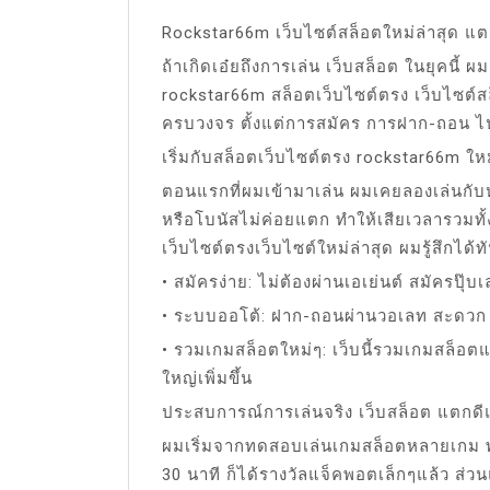
Rockstar66m เว็บไซต์สล็อตใหม่ล่าสุด แต
ถ้าเกิดเอ๋ยถึงการเล่น เว็บสล็อต ในยุคน
rockstar66m สล็อตเว็บไซต์ตรง เว็บไซต์ส
ครบวงจร ตั้งแต่การสมัคร การฝาก-ถอน ไป
เริ่มกับสล็อตเว็บไซต์ตรง rockstar66m ใหม
ตอนแรกที่ผมเข้ามาเล่น ผมเคยลองเล่นกับ
หรือโบนัสไม่ค่อยแตก ทำให้เสียเวลารวมทั้ง
เว็บไซต์ตรงเว็บไซต์ใหม่ล่าสุด ผมรู้สึกได้
• สมัครง่าย: ไม่ต้องผ่านเอเย่นต์ สมัครปุ๊บเ
• ระบบออโต้: ฝาก-ถอนผ่านวอเลท สะดวก 
• รวมเกมสล็อตใหม่ๆ: เว็บนี้รวมเกมสล็อ
ใหญ่เพิ่มขึ้น
ประสบการณ์การเล่นจริง เว็บสล็อต แตกดี
ผมเริ่มจากทดสอบเล่นเกมสล็อตหลายเกม พบว
30 นาที ก็ได้รางวัลแจ็คพอตเล็กๆแล้ว ส่ว