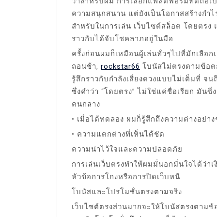
ว่าสำหรับผม การเลือกแพลตฟอร์มที่ดีถือเป็
ความสนุกสนาน แต่ยังเป็นโอกาสสร้างกำไ
สำหรับในการเล่น เว็บไซต์สล็อต โดยตรง แพลต
ราวกับได้จับโชคลาภอยู่ในมือ
ครั้งก่อนผมก็เหมือนผู้เล่นทั่วๆไปที่มักเล
ถอนช้า,
rockstar66
โบนัสไม่ตรงตามข้อตกล
รู้สึกราวกับกำลังเสี่ยงดวงแบบไม่เต็มที่ 
ซึ่งคำว่า “โดยตรง” ไม่ใช่แค่ชื่อเรียก มันซึ
คนกลาง
• เมื่อได้ทดลอง ผมก็รู้สึกถึงความต่างอย่า
• ความแตกต่างที่เห็นได้ชัด
ความน่าไว้ใจและความปลอดภัย
การเล่นเว็บตรงทำให้ผมมั่นอกมั่นใจได้ว่าเ
หัวข้อการโกงหรือการปิดเว็บหนี
โบนัสและโปรโมชั่นตรงตามจริง
เว็บไซต์ตรงส่วนมากจะให้โบนัสตรงตามข้อต