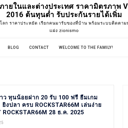
่ ทั้งภายในและต่างประเทศ ราคามิตรภ
2016 ต้นทุนต่ำ รับประกันรายได้เพิ่ม
ั่วโลก ราคาประหยัด เรียกคนมารับของที่บ้าน พร้อมระบบติดตามพัส
แฝง zionismo
BLOG
CONTACT
WELCOME TO THE FAMILY!
 ทุนน้อยฝาก 20 รับ 100 ฟรี ธีมเกม
หวย ยิงปลา ครบ ROCKSTAR66M เล่นง่าย
DY ROCKSTAR66M 28 ธ.ค. 2025
25