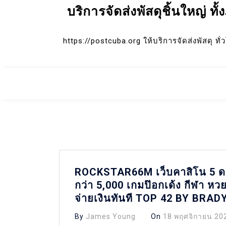
บริการจัดส่งพัสดุชิ้นใหญ
Skip
to
content
https://postcuba.org ให้บริการจัดส่งพัสดุ ท
ROCKSTAR66M เว็บคาสิโน 5 ดาว
กว่า 5,000 เกมป๊อกเด้ง กีฬา 
จ่ายเงินทันที TOP 42 BY BRA
By
James Young
On
18 พฤศจิกายน 20