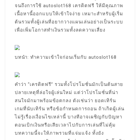
จนถึงการใช้ autoslot168 เครดิตฟรี ให้มีคุณภาพ
เนื้อหานี้ออกแบบให้เข้าใจง่าย เหมาะสำหรับผู้เริ่ม
ต้นรวมทั้งผู้เล่นที่อยากวางแผนเล่นอย่างเป็นระบบ
เพื่อเพิ่มโอกาสทำเงินรวมทั้งลดความเสี่ยง
บทนำ: ทำความเข้าใจก่อนเริ่มกับ autoslot168
คำว่า “เครดิตฟรี” รวมทั้งโปรโมชั่นมักเป็นต้นสาย
ปลายเหตุที่ล่อใจผู้เล่นใหม่ แต่ว่าโปรโมชั่นที่น่า
สนใจมักมาพร้อมข้อตกลง ดังเช่นว่า ยอดเทิร์น
เกมที่นับเทิร์น หรือข้อกำหนดการถอน ถ้าเกิดผู้เล่น
ไม่รู้เรื่องเงื่อนไขเหล่านี้ บางทีอาจเผชิญกับปัญหา
ตอนเบิกเงินหรือเสียเวลาไปกับการเล่นที่ไม่คุ้ม
บทความนี้จะให้ภาพรวมที่แจ่มแจ้ง ทั้งยัง