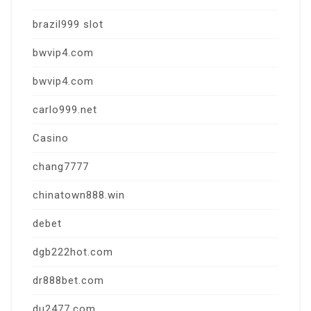
brazil999 slot
bwvip4.com
bwvip4.com
carlo999.net
Casino
chang7777
chinatown888.win
debet
dgb222hot.com
dr888bet.com
du2477.com