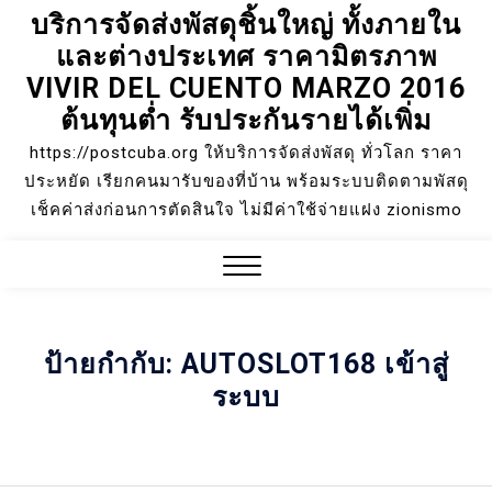
บริการจัดส่งพัสดุชิ้นใหญ่ ทั้งภายใน
Skip
และต่างประเทศ ราคามิตรภาพ
to
content
VIVIR DEL CUENTO MARZO 2016
ต้นทุนต่ำ รับประกันรายได้เพิ่ม
https://postcuba.org ให้บริการจัดส่งพัสดุ ทั่วโลก ราคา
ประหยัด เรียกคนมารับของที่บ้าน พร้อมระบบติดตามพัสดุ
เช็คค่าส่งก่อนการตัดสินใจ ไม่มีค่าใช้จ่ายแฝง zionismo
Close
Menu
ป้ายกำกับ:
AUTOSLOT168 เข้าสู่
ระบบ