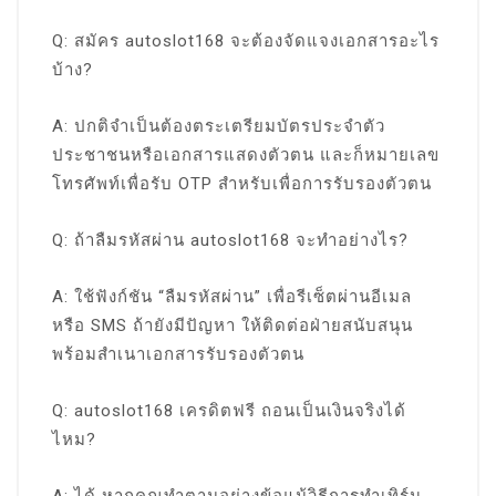
Q: สมัคร autoslot168 จะต้องจัดแจงเอกสารอะไร
บ้าง?
A: ปกติจำเป็นต้องตระเตรียมบัตรประจำตัว
ประชาชนหรือเอกสารแสดงตัวตน และก็หมายเลข
โทรศัพท์เพื่อรับ OTP สำหรับเพื่อการรับรองตัวตน
Q: ถ้าลืมรหัสผ่าน autoslot168 จะทำอย่างไร?
A: ใช้ฟังก์ชัน “ลืมรหัสผ่าน” เพื่อรีเซ็ตผ่านอีเมล
หรือ SMS ถ้ายังมีปัญหา ให้ติดต่อฝ่ายสนับสนุน
พร้อมสำเนาเอกสารรับรองตัวตน
Q: autoslot168 เครดิตฟรี ถอนเป็นเงินจริงได้
ไหม?