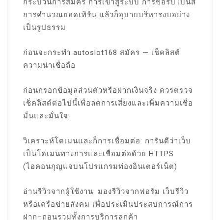
กระบวนการสมัคร การเข้าสู่ระบบ การขอรับโบนัส
การคำนวณยอดเทิร์น แล้วก็อุบายบริหารงบอย่าง
เป็นรูปธรรม
ก่อนจะกระทำ autoslot168 สมัคร — เช็คลิสต์
ความน่าเชื่อถือ
ก่อนกรอกข้อมูลส่วนตัวหรือฝากเงินจริง ควรตรวจ
เช็คลิสต์ต่อไปนี้เพื่อลดการเสี่ยงและเพิ่มความเชื่อ
มั่นและมั่นใจ:
วิเคราะห์โดเมนและก็การเชื่อมต่อ: การันตีว่าเว็บ
เป็นโดเมนทางการและเชื่อมต่อด้วย HTTPS
(ไอคอนกุญแจบนโปรแกรมท่องอินเตอร์เน็ต)
อ่านรีวิวจากผู้ใช้งาน: มองรีวิวจากฟอรัม เว็บรีวิว
หรือเครือข่ายสังคม เพื่อประเมินประสบการณ์การ
ฝาก–ถอนรวมทั้งการบริการลูกค้า