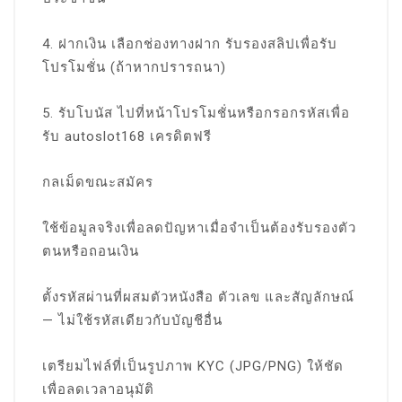
4. ฝากเงิน เลือกช่องทางฝาก รับรองสลิปเพื่อรับ
โปรโมชั่น (ถ้าหากปรารถนา)
5. รับโบนัส ไปที่หน้าโปรโมชั่นหรือกรอกรหัสเพื่อ
รับ autoslot168 เครดิตฟรี
กลเม็ดขณะสมัคร
ใช้ข้อมูลจริงเพื่อลดปัญหาเมื่อจำเป็นต้องรับรองตัว
ตนหรือถอนเงิน
ตั้งรหัสผ่านที่ผสมตัวหนังสือ ตัวเลข และสัญลักษณ์
— ไม่ใช้รหัสเดียวกับบัญชีอื่น
เตรียมไฟล์ที่เป็นรูปภาพ KYC (JPG/PNG) ให้ชัด
เพื่อลดเวลาอนุมัติ