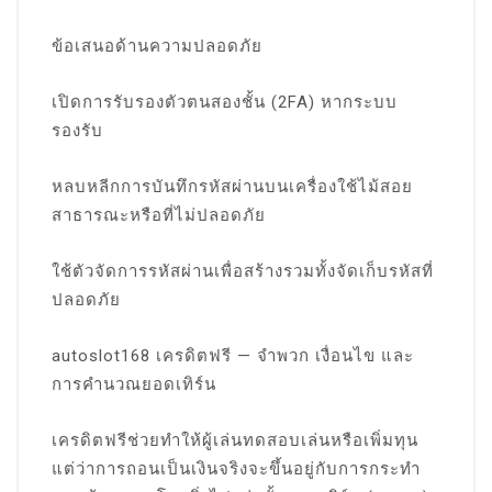
ข้อเสนอด้านความปลอดภัย
เปิดการรับรองตัวตนสองชั้น (2FA) หากระบบ
รองรับ
หลบหลีกการบันทึกรหัสผ่านบนเครื่องใช้ไม้สอย
สาธารณะหรือที่ไม่ปลอดภัย
ใช้ตัวจัดการรหัสผ่านเพื่อสร้างรวมทั้งจัดเก็บรหัสที่
ปลอดภัย
autoslot168 เครดิตฟรี — จำพวก เงื่อนไข และ
การคำนวณยอดเทิร์น
เครดิตฟรีช่วยทำให้ผู้เล่นทดสอบเล่นหรือเพิ่มทุน
แต่ว่าการถอนเป็นเงินจริงจะขึ้นอยู่กับการกระทำ