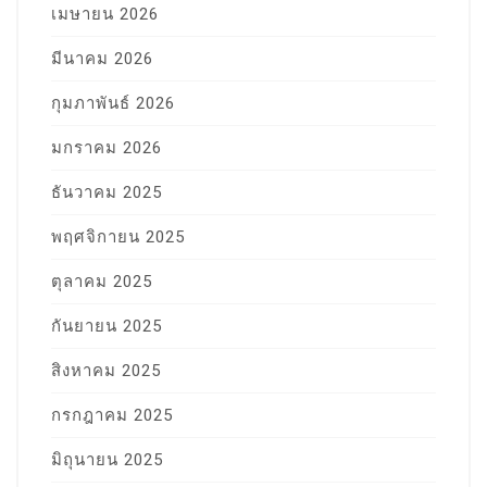
เมษายน 2026
มีนาคม 2026
กุมภาพันธ์ 2026
มกราคม 2026
ธันวาคม 2025
พฤศจิกายน 2025
ตุลาคม 2025
กันยายน 2025
สิงหาคม 2025
กรกฎาคม 2025
มิถุนายน 2025