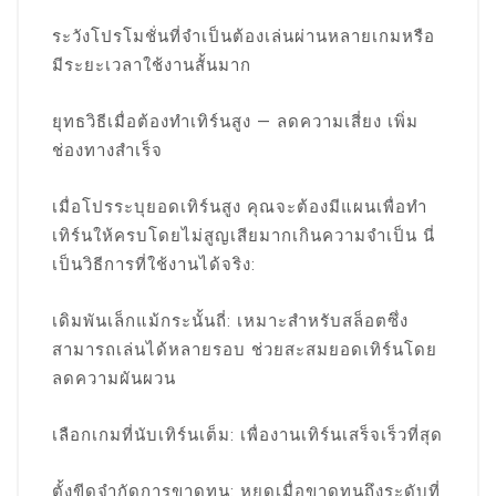
ระวังโปรโมชั่นที่จำเป็นต้องเล่นผ่านหลายเกมหรือ
มีระยะเวลาใช้งานสั้นมาก
ยุทธวิธีเมื่อต้องทำเทิร์นสูง — ลดความเสี่ยง เพิ่ม
ช่องทางสำเร็จ
เมื่อโปรระบุยอดเทิร์นสูง คุณจะต้องมีแผนเพื่อทำ
เทิร์นให้ครบโดยไม่สูญเสียมากเกินความจำเป็น นี่
เป็นวิธีการที่ใช้งานได้จริง:
เดิมพันเล็กแม้กระนั้นถี่: เหมาะสำหรับสล็อตซึ่ง
สามารถเล่นได้หลายรอบ ช่วยสะสมยอดเทิร์นโดย
ลดความผันผวน
เลือกเกมที่นับเทิร์นเต็ม: เพื่องานเทิร์นเสร็จเร็วที่สุด
ตั้งขีดจำกัดการขาดทุน: หยุดเมื่อขาดทุนถึงระดับที่