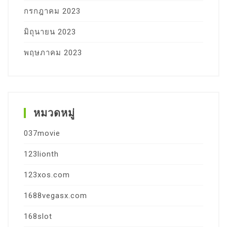
กรกฎาคม 2023
มิถุนายน 2023
พฤษภาคม 2023
หมวดหมู่
037movie
123lionth
123xos.com
1688vegasx.com
168slot