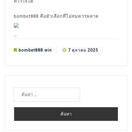
ที่ไว้ใจได้
bombet888 คือตัวเลือกที่ไม่สมควรพลาด
…
bombet888.win
7 ตุลาคม 2025
ค้นหา
สำหรับ: