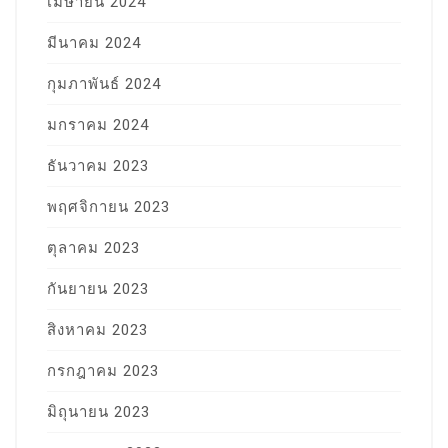
เมษายน 2024
มีนาคม 2024
กุมภาพันธ์ 2024
มกราคม 2024
ธันวาคม 2023
พฤศจิกายน 2023
ตุลาคม 2023
กันยายน 2023
สิงหาคม 2023
กรกฎาคม 2023
มิถุนายน 2023