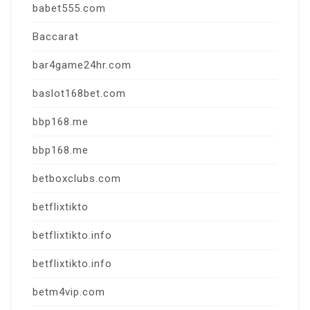
babet555.com
Baccarat
bar4game24hr.com
baslot168bet.com
bbp168.me
bbp168.me
betboxclubs.com
betflixtikto
betflixtikto.info
betflixtikto.info
betm4vip.com