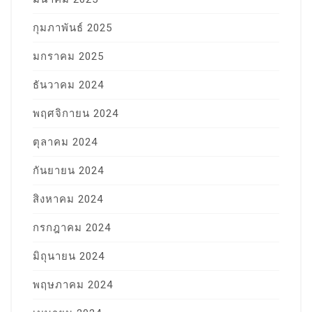
กุมภาพันธ์ 2025
มกราคม 2025
ธันวาคม 2024
พฤศจิกายน 2024
ตุลาคม 2024
กันยายน 2024
สิงหาคม 2024
กรกฎาคม 2024
มิถุนายน 2024
พฤษภาคม 2024