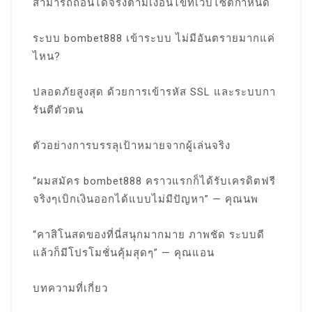
สามารถถอนได้จริงตามเงื่อนไขที่เว็บไซต์กำหนด
ระบบ bombet888 เข้าระบบ ไม่มีอันตรายมากแค่
ไหน?
ปลอดภัยสูงสุด ด้วยการเข้ารหัส SSL และระบบกา
รันตีตัวตน
ตัวอย่างการบรรลุเป้าหมายจากผู้เล่นจริง
“ผมสมัคร bombet888 คราวแรกก็ได้รับเครดิตฟรี
จริงๆเบิกเงินออกได้แบบไม่มีปัญหา” — คุณนพ
“คาสิโนสดของที่นี่สนุกมากมาย ภาพชัด ระบบดี
แล้วก็มีโปรโมชั่นคุ้มสุดๆ” — คุณแอน
บทความที่เกี่ยว