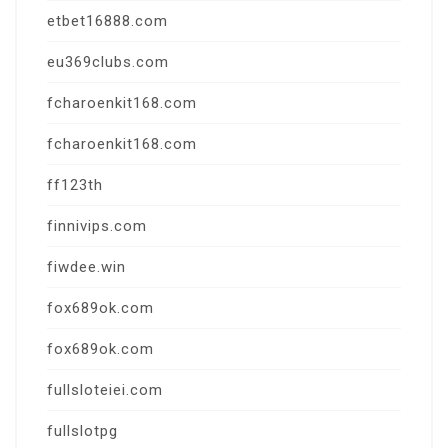
etbet16888.com
eu369clubs.com
fcharoenkit168.com
fcharoenkit168.com
ff123th
finnivips.com
fiwdee.win
fox689ok.com
fox689ok.com
fullsloteiei.com
fullslotpg