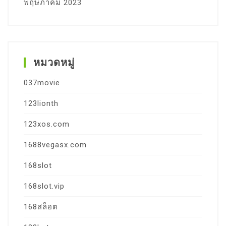
พฤษภาคม 2023
หมวดหมู่
037movie
123lionth
123xos.com
1688vegasx.com
168slot
168slot.vip
168สล็อต