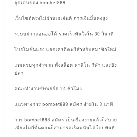
จุดเด่นของ bombet888
เว็บไซต์ตรงไม่ผ่านเอเย่นต์ การเงินมั่นคงสูง
ระบบฝากถอนออโต้ รวดเร็วทันใจใน 30 วินาที
โปรโมชั่นแรง แจกเครดิตฟรีสำหรับสมาชิกใหม่
เกมครบทุกจำพวก ทั้งสล็อต คาสิโน กีฬา และยิง
ปลา
คณะทำงานซัพพอร์ต 24 ชั่วโมง
แนวทางการ bombet888 สมัคร ง่ายใน 3 นาที
การ bombet888 สมัคร เป็นเรื่องง่ายแล้วก็สบาย
เพียงไม่กี่ขั้นตอนก็สามารถเริ่มพนันได้โดยทันที