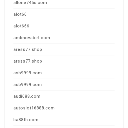
allone745s.com
alot66
alot666
ambnovabet.com
aress77.shop
aress77.shop
asb9999.com
asb9999.com
audi688.com
autoslot16888.com
ba88th.com