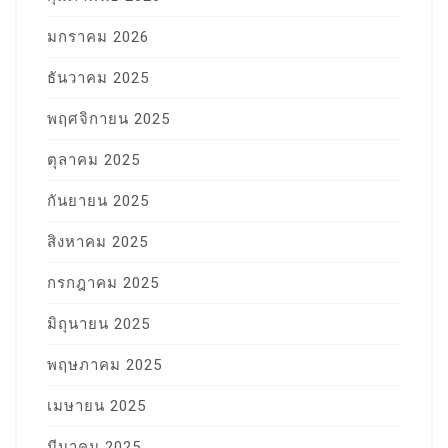
มกราคม 2026
ธันวาคม 2025
พฤศจิกายน 2025
ตุลาคม 2025
กันยายน 2025
สิงหาคม 2025
กรกฎาคม 2025
มิถุนายน 2025
พฤษภาคม 2025
เมษายน 2025
มีนาคม 2025