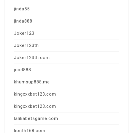
jinda55
jinda888
Joker123
Joker123th
Joker123th.com
juad888
khumsup888.me
kingxxxbet123.com
kingxxxbet123.com
lalikabetsgame.com
lionth168.com