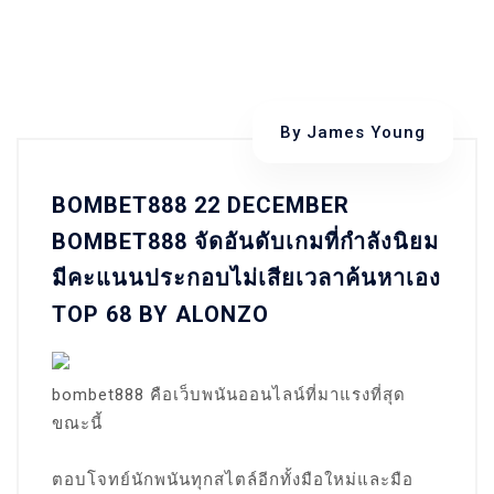
By
James Young
BOMBET888 22 DECEMBER
BOMBET888 จัดอันดับเกมที่กำลังนิยม
มีคะแนนประกอบไม่เสียเวลาค้นหาเอง
TOP 68 BY ALONZO
bombet888 คือเว็บพนันออนไลน์ที่มาแรงที่สุด
ขณะนี้
ตอบโจทย์นักพนันทุกสไตล์อีกทั้งมือใหม่และมือ