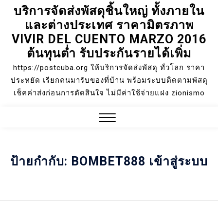
บริการจัดส่งพัสดุชิ้นใหญ่ ทั้งภายใน
Skip
และต่างประเทศ ราคามิตรภาพ
to
content
VIVIR DEL CUENTO MARZO 2016
ต้นทุนต่ำ รับประกันรายได้เพิ่ม
https://postcuba.org ให้บริการจัดส่งพัสดุ ทั่วโลก ราคา
ประหยัด เรียกคนมารับของที่บ้าน พร้อมระบบติดตามพัสดุ
เช็คค่าส่งก่อนการตัดสินใจ ไม่มีค่าใช้จ่ายแฝง zionismo
Close
Menu
ป้ายกำกับ:
BOMBET888 เข้าสู่ระบบ