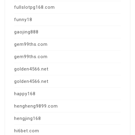
fullslotpg168.com
funny18
gaojing888
gem99ths.com
gem99ths.com
golden4566.net
golden4566.net
happy168
hengheng9899.com
hengjing168
hi6bet.com