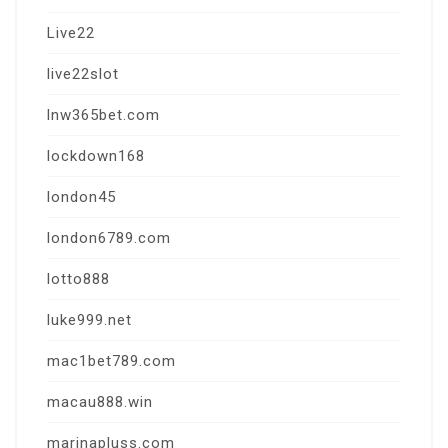
Live22
live22slot
lnw365bet.com
lockdown168
london45
london6789.com
lotto888
luke999.net
mac1bet789.com
macau888.win
marinapluss.com