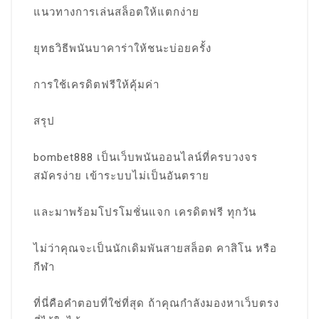
แนวทางการเล่นสล็อตให้แตกง่าย
ยุทธวิธีพนันบาคาร่าให้ชนะบ่อยครั้ง
การใช้เครดิตฟรีให้คุ้มค่า
สรุป
bombet888 เป็นเว็บพนันออนไลน์ที่ครบวงจร
สมัครง่าย เข้าระบบไม่เป็นอันตราย
และมาพร้อมโปรโมชั่นแจก เครดิตฟรี ทุกวัน
ไม่ว่าคุณจะเป็นนักเดิมพันสายสล็อต คาสิโน หรือ
กีฬา
ที่นี่คือคำตอบที่ใช่ที่สุด ถ้าคุณกำลังมองหาเว็บตรง