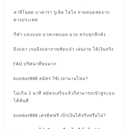
คาสิโนสด บาคาร่า รูเล็ต ไฮโล ถ่ายทอดสดจาก
ต่างประเทศ
กีฬา แทงบอล บาสเกตบอล มวย ครบทุกลีกดัง
ยิงปลา เกมยิงปลาภาพชัดแจ๋ว เล่นง่าย ได้เงินจริง
FAQ ปริศนาที่พบมาก
bombet888 สมัคร ใช้เวลานานไหม?
ไม่เกิน 3 นาที สมัครเสร็จแล้วก็สามารถเข้าสู่ระบบ
ได้ทันที
bombet888 เครดิตฟรี เบิกเงินได้จริงหรือไม่?