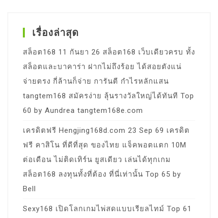
เรื่องล่าสุด
สล็อต168 11 กันยา 26 สล็อต168 เว็บเดียวครบ ทั้ง
สล็อตและบาคาร่า ฝากไม่ถึงร้อย ได้สอยตังแน่
จ่ายตรง กี่ล้านก็จ่าย การันตี กำไรหลักแสน
tangtem168 สมัครง่าย ลุ้นรางวัลใหญ่ได้ทันที Top
60 by Aundrea tangtem168e.com
เครดิตฟรี Hengjing168d.com 23 Sep 69 เครดิต
ฟรี คาสิโน ที่ดีที่สุด ของไทย แจ็คพอตแตก 10M
ต่อเดือน ไม่ติดเทิร์น ยูสเดียว เล่นได้ทุกเกม
สล็อต168 ลงทุนทั้งที่ต้อง ที่นี่เท่านั้น Top 65 by
Bell
Sexy168 เปิดโลกเกมไพ่สดแบบเรียลไทม์ Top 61