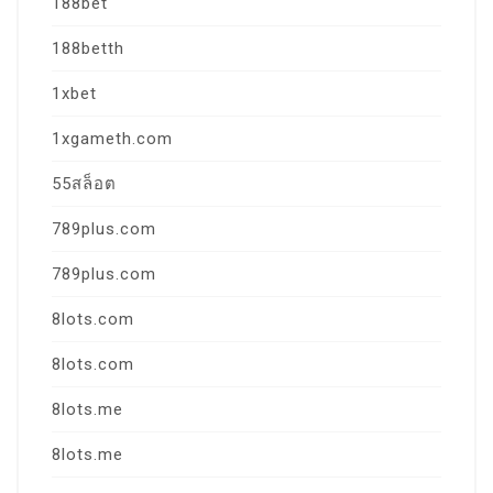
188bet
188betth
1xbet
1xgameth.com
55สล็อต
789plus.com
789plus.com
8lots.com
8lots.com
8lots.me
8lots.me