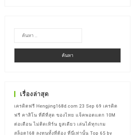
ค้นหา
สำหรับ:
เรื่องล่าสุด
เครดิตฟรี Hengjing168d.com 23 Sep 69 เครดิต
ฟรี คาสิโน ที่ดีที่สุด ของไทย แจ็คพอตแตก 10M
ต่อเดือน ไม่ติดเทิร์น ยูสเดียว เล่นได้ทุกเกม
สล็อต168 ลงทุนทั้งที่ต้อง ที่นี่เท่านั้น Top 65 by