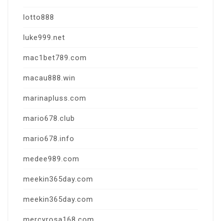
lotto888
luke999.net
mac1bet789.com
macau888.win
marinapluss.com
mario678.club
mario678.info
medee989.com
meekin365day.com
meekin365day.com
mercyrosa168.com