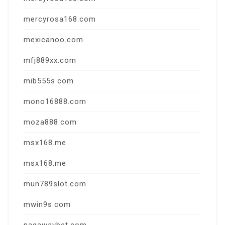
mercyrosa168.com
mexicanoo.com
mfj889xx.com
mib555s.com
mono16888.com
moza888.com
msx168.me
msx168.me
mun789slot.com
mwin9s.com