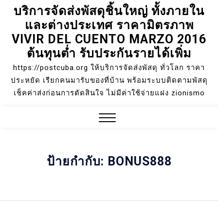
บริการจัดส่งพัสดุชิ้นใหญ่ ทั้งภายใน
Skip
และต่างประเทศ ราคามิตรภาพ
to
content
VIVIR DEL CUENTO MARZO 2016
ต้นทุนต่ำ รับประกันรายได้เพิ่ม
https://postcuba.org ให้บริการจัดส่งพัสดุ ทั่วโลก ราคา
ประหยัด เรียกคนมารับของที่บ้าน พร้อมระบบติดตามพัสดุ
เช็คค่าส่งก่อนการตัดสินใจ ไม่มีค่าใช้จ่ายแฝง zionismo
Close
Menu
ป้ายกำกับ:
BONUS888