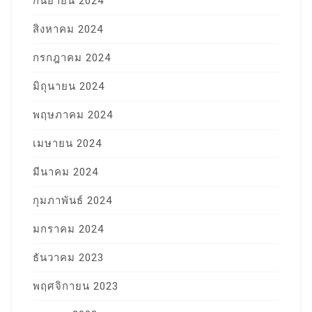
กันยายน 2024
สิงหาคม 2024
กรกฎาคม 2024
มิถุนายน 2024
พฤษภาคม 2024
เมษายน 2024
มีนาคม 2024
กุมภาพันธ์ 2024
มกราคม 2024
ธันวาคม 2023
พฤศจิกายน 2023