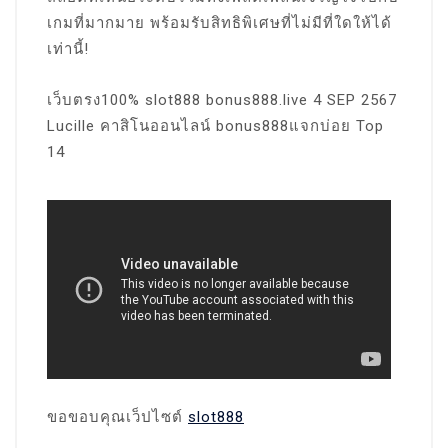
เกมที่มากมาย พร้อมรับสิทธิพิเศษที่ไม่มีที่ใดให้ได้
เท่านี้!
เว็บตรง100% slot888 bonus888.live 4 SEP 2567
Lucille คาสิโนออนไลน์ bonus888แจกบ่อย Top
14
ขอขอบคุณเว็ปไซต์
slot888