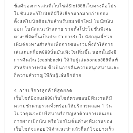
ข้อดีของการเล่นที่เว็บไซต์Slot888เว็บตรงคือโปร
โมชั่นและก็โบนัสที่มีให้เลือกมากมายก่ายกอง
ตั้งแต่โบนัสต้อนรับสำหรับสมาชิกใหม่ โบนัสเงิน
ออม โบนัสแนะนำสหาย รวมทั้งโปรโมชั่นพิเศษ
ต่างๆที่จัดขึ้นเป็นประจำ การรับโบนัสกลุ่มนี้ช่วย
เพิ่มช่องทางสำหรับเพื่อการชนะรวมทั้งทำให้การ
เล่นเกมสล็อต888นั้นบันเทิงใจเพิ่มขึ้น นอกนั้นยังมี
การคืนเงิน (cashback) ให้กับผู้เล่นbonus888ที่แพ้
สำหรับการพนัน ซึ่งเป็นการคืนความสนุกสนานและ
ก็ความสำราญให้กับผู้เล่นอีกด้วย
4. การบริการลูกค้าที่สุดยอด:
เว็บไซต์Bonus888เว็บไซต์ตรงชอบมีทีมงานที่มี
ความชำนาญรวมทั้งพร้อมให้บริการตลอด 1 วัน
ไม่ว่าคุณจะมีปริศนาหรือปัญหาด้านการเล่นเกม
การฝากเบิกเงิน หรือโปรโมชั่นต่างๆทีมงานของ
เว็บไซต์จะคอยให้คำแนะนำแล้วก็แก้ไขอย่างเร็ว