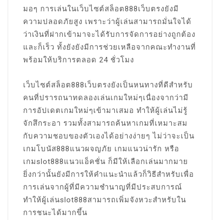
มอๆ การเล่นในเว็บไซต์สล็อต888เว็บตรงยังมี
ความปลอดภัยสูง เพราะว่าผู้เล่นสามารถมั่นใจได้
ว่าเงินที่ฝากเข้ามาจะได้รับการจัดการอย่างถูกต้อง
และก็เร็ว ทั้งยังยังมีการช่วยเหลือจากคณะทำงานที่
พร้อมให้บริการตลอด 24 ชั่วโมง
เว็บไซต์สล็อต888เว็บตรงยังเป็นหนทางที่ดีสำหรับ
คนที่ปรารถนาทดลองเล่นเกมใหม่ๆเนื่องจากว่ามี
การอัปเดตเกมใหม่ๆเข้ามาเสมอ ทำให้ผู้เล่นไม่รู้
จักสึกระอา รวมทั้งสามารถค้นหาเกมที่เหมาะสม
กับความชอบของตัวเองได้อย่างง่ายๆ ไม่ว่าจะเป็น
เกมโบนัส888แนวผจญภัย เกมแนวน่ารัก หรือ
เกมslot888แนวแอ็คชั่น ก็มีให้เลือกเล่นมากมาย
ยิ่งกว่านั้นยังมีการให้คำแนะนำแล้วก็วิธีสำหรับเพื่อ
การเล่นจากผู้ที่มีความชำนาญที่มีประสบการณ์
ทำให้ผู้เล่นslot888สามารถเพิ่มจังหวะสำหรับใน
การชนะได้มากขึ้น