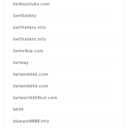
betboxclubs.com
betflixtikto
betflixtikto.info
betflixtikto.info
betm4vip.com
betway
betwin6666.com
betwin6666.com
betworld369hot.com
bh99
bluewin8888.info