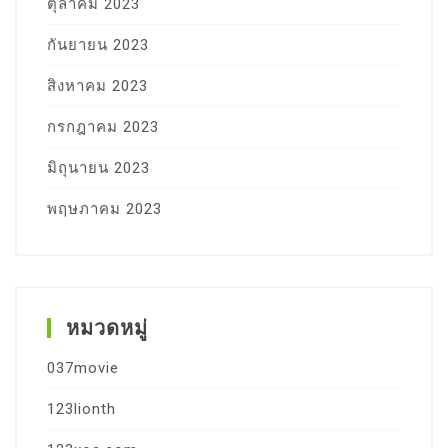
ตุลาคม 2023
กันยายน 2023
สิงหาคม 2023
กรกฎาคม 2023
มิถุนายน 2023
พฤษภาคม 2023
หมวดหมู่
037movie
123lionth