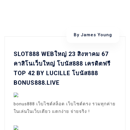
By
James Young
SLOT888 WEBใหญ่ 23 สิงหาคม 67
คาสิโนเว็บใหญ่ โบนัส888 เครดิตฟรี
TOP 42 BY LUCILLE โบนัส888
BONUS888.LIVE
bonus888 เว็บไซต์สล็อต เว็บไซต์ตรง รวมทุกค่าย
ในเล่นในเว็บเดียว แตกง่าย จ่ายจริง !