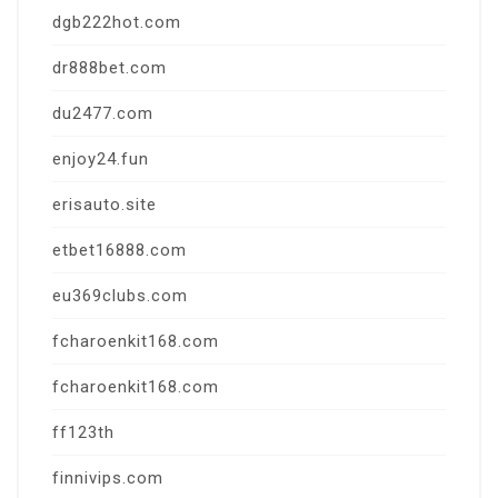
dgb222hot.com
dr888bet.com
du2477.com
enjoy24.fun
erisauto.site
etbet16888.com
eu369clubs.com
fcharoenkit168.com
fcharoenkit168.com
ff123th
finnivips.com