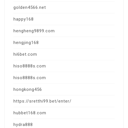
golden4566.net
happy168
hengheng9899.com
hengjing168
hi6bet.com
hiso8888s.com
hiso8888s.com
hongkong456
https://sretthi99.bet/enter/
hubbet168.com
hydra888