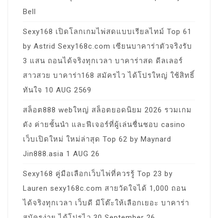
Bell
Sexy168 เปิดโลกเกมไพ่สดแบบเรียลไทม์ Top 61
by Astrid Sexy168c.com เซียนบาคาร่าตัวจริงรับ
3 แสน ถอนได้จริงทุกเวลา บาคาร่าสด ดีลเลอร์
สาวสวย บาคาร่า168 สมัครไว ได้โปรใหญ่ ใช้สิทธิ์
ทันใจ 10 AUG 2569
สล็อต888 webใหญ่ สล็อตยอดนิยม 2026 รวมเกม
ดัง ค่ายชั้นนำ และฟีเจอร์ที่ผู้เล่นชื่นชอบ casino
เว็บเปิดใหม่ ใหม่ล่าสุด Top 62 by Maynard
Jin888.asia 1 AUG 26
Sexy168 คู่มือเลือกเว็บไพ่ที่ควรรู้ Top 23 by
Lauren sexy168c.com สายวัดใจได้ 1,000 ถอน
ได้จริงทุกเวลา เว็บดี มีโต๊ะให้เลือกเยอะ บาคาร่า
สมัครง่าย ได้โปรไว 30 September 26