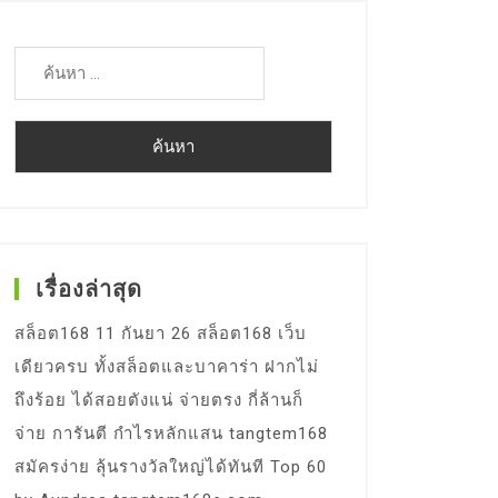
ค้นหา
สำหรับ:
เรื่องล่าสุด
สล็อต168 11 กันยา 26 สล็อต168 เว็บ
เดียวครบ ทั้งสล็อตและบาคาร่า ฝากไม่
ถึงร้อย ได้สอยตังแน่ จ่ายตรง กี่ล้านก็
จ่าย การันตี กำไรหลักแสน tangtem168
สมัครง่าย ลุ้นรางวัลใหญ่ได้ทันที Top 60