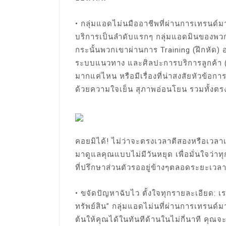
• กลุ่มแอดไม่นมืออาชีพที่ผ่านการเทรนด์
บริการเป็นลำดับแรกๆ กลุ่มแอดมินของพวก
กระนั้นพวกเขาผ่านการ Training (ฝึกหัด) อ
ระบบแนวทาง และศิลปะการบริการลูกค้า 
มากแค่ไหน หรือมีเรื่องที่น่าสงสัยหัวข้อ
ด้วยความใจเย็น สุภาพอ่อนโยน รวมทั้งตรงจ
คอยมิได้! ไม่ว่าจะตรงเวลาตีสองหรือเวล
มาดูแลคุณแบบไม่มีวันหยุด เพื่อมั่นใจว่าท
ที่ปรึกษาส่วนตัวรออยู่ข้างๆตลอดระยะเวล
• ขจัดปัญหาฉับไว ตั้งใจทุกรายละเอียด: เ
ทรัพย์สิน” กลุ่มแอดไม่นที่ผ่านการเทรนด์
ต้นให้คุณได้ในทันทีด้านในไม่กี่นาที คุณจะ