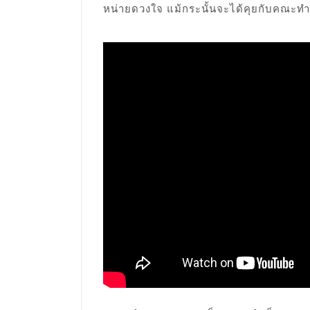
หน่ายดวงใจ แม้กระนั้นจะได้คุยกับคณะทำง