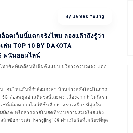
By
James Young
็อตเว็บนี้แตกจริงไหม ลองแล้วถึงรู้ว่า
งเล่น TOP 10 BY DAKOTA
 พนันออนไลน์
บโทรศัพท์เคลื่อนที่เต็มต้นแบบ บริการครบวงจร แตก
ุกคน! คนไหนกันที่กำลังมองหา บ้านข้างหลังใหม่ในการ
5G ต้องหยุดอ่านที่ตรงนี้เลยคะ เนื่องจากว่าวันนี้เรา
ไซต์สล็อตออนไลน์ที่ขึ้นชื่อว่า ครบเครื่อง ที่สุดใน
นัสสล็อต หรือสายคาสิโนสดที่ชอบความสมจริงสมจัง
งหัวข้อการเล่น hengjing168 ผ่านมือถือที่เสถียรที่สุด