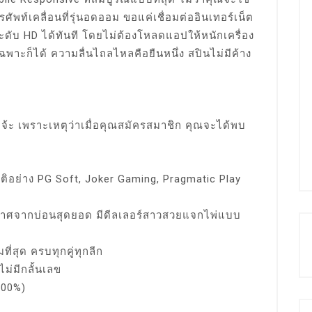
ัพท์เคลื่อนที่รุ่นอดออม ขอแค่เชื่อมต่ออินเทอร์เน็ต
ดับ HD ได้ทันที โดยไม่ต้องโหลดแอปให้หนักเครื่อง
พาะก็ได้ ความลื่นไถลไหลคือยืนหนึ่ง สปินไม่มีค้าง
าจ้ะ เพราะเหตุว่าเมื่อคุณสมัครสมาชิก คุณจะได้พบ
ิอย่าง PG Soft, Joker Gaming, Pragmatic Play
ากาศจากบ่อนสุดยอด มีดีลเลอร์สาวสวยแจกไพ่แบบ
่สุด ครบทุกคู่ทุกลีก
ไม่มีกลั้นเลข
100%)