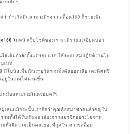
กแบบสับๆ
่ว่าถ้าเกิดมีแนวทางดีๆจาก สล็อต168 ก็ช่วยเพิ่ม
อต168
ในหน้าเว็บไซต์ของเราจะมีรายละเอียดบอก
ร้อนใส่เต็มกำลังตั้งแต่รอบแรก ให้ระบบสุ่มปฏิบัติงานไป
ิ่มเบท
 มีโบนัสเพิ่มเงินรายวันรวมทั้งคืนยอดเสีย เครดิตฟรี
ุณอยู่ในเกมได้นานขึ้น
คุณเสมือนคนภายในครอบครัว
ค่ผู้เล่นแม้กระนั้นเราถือว่าคุณคือสมาชิกคนสำคัญใน
่สุดรวมทั้งได้รับเสียงยกย่องจากสมาชิกอย่างไม่ขาด
วมทั้งมีความเป็นคนเยอะที่สุดในวงการสล็อต