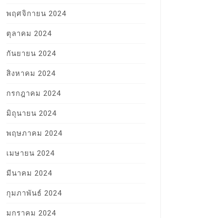
พฤศจิกายน 2024
ตุลาคม 2024
กันยายน 2024
สิงหาคม 2024
กรกฎาคม 2024
มิถุนายน 2024
พฤษภาคม 2024
เมษายน 2024
มีนาคม 2024
กุมภาพันธ์ 2024
มกราคม 2024