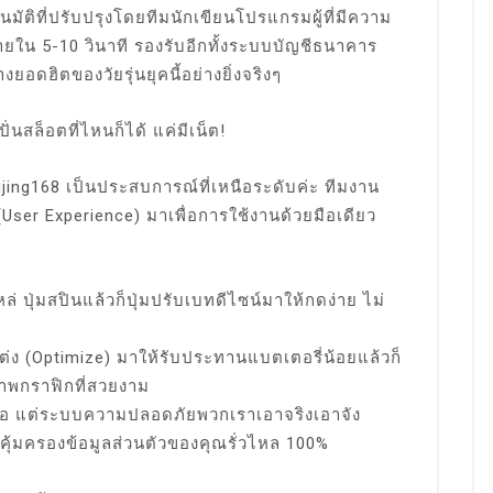
ัติที่ปรับปรุงโดยทีมนักเขียนโปรแกรมผู้ที่มีความ
ายใน 5-10 วินาที รองรับอีกทั้งระบบบัญชีธนาคาร
งยอดฮิตของวัยรุ่นยุคนี้อย่างยิ่งจริงๆ
่นสล็อตที่ไหนก็ได้ แค่มีเน็ต!
gjing168 เป็นประสบการณ์ที่เหนือระดับค่ะ ทีมงาน
User Experience) มาเพื่อการใช้งานด้วยมือเดียว
หล่ ปุ่มสปินแล้วก็ปุ่มปรับเบทดีไซน์มาให้กดง่าย ไม่
แต่ง (Optimize) มาให้รับประทานแบตเตอรี่น้อยแล้วก็
ิภาพกราฟิกที่สวยงาม
ถือ แต่ระบบความปลอดภัยพวกเราเอาจริงเอาจัง
คุ้มครองข้อมูลส่วนตัวของคุณรั่วไหล 100%