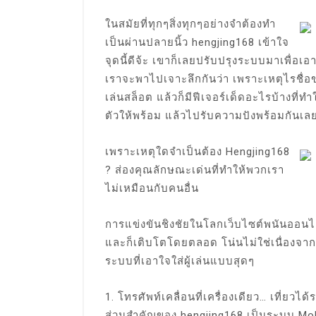
ในสมัยที่ทุกๆสิ่งทุกๆอย่างจำต้องทำ
เป็นผ่านปลายนิ้ว hengjing168 เข้าใจ
จุดนี้ดีจ้ะ เขาก็เลยปรับปรุงระบบมาเพื่อ
เราจะพาไปเจาะลึกกันว่า เพราะเหตุไรชื่อ
เล่นสล็อต แล้วก็มีฟีเจอร์เด็ดอะไรบ้างที่ท
ตัวให้พร้อม แล้วไปรับความปังพร้อมกันเลย
เพราะเหตุใดจำเป็นต้อง Hengjing168
? ส่องคุณลักษณะเด่นที่ทำให้พวกเรา
ไม่เหมือนกับคนอื่น
การแข่งขันชิงชัยในโลกเว็บไซต์พนันออนไลน
และก็เติบโตโดยตลอด โน่นไม่ใช่เนื่องจาก
ระบบที่เอาใจใส่ผู้เล่นแบบสุดๆ
1. โทรศัพท์เคลื่อนที่เครื่องเดียว… เที่ยวไ
ส่วนสำคัญของ hengjing168 เป็นระบบ Mobil