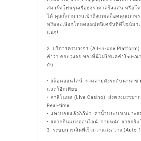
สมาร์ทโฟนรุ่นเรือธงราคาครึ่งแสน หรือโทรศ
ได้ คุณก็สามารถเข้าถึงเกมสล็อตคุณภาพระ
หรือจะเลือกโหลดแอปพลิเคชันที่ดีไซน์มาเฉ
แน่ๆ!
2. บริการครบวงจร (All-in-one Platform)
คำว่า ครบวงจร ของที่นี่ไม่ใช่แค่คำโฆษณ
กับ
• สล็อตออนไลน์: รวมค่ายดังระดับนานาชาต
และก็อีกเพียบ
• คาสิโนสด (Live Casino): ส่งตรงบรรย
Real-time
• แทงบอลแล้วก็กีฬา: ค่าน้ำประปาเหมาะสมที
• สลากกินแบ่งออนไลน์: จ่ายหนัก จ่ายจริง 
3. ระบบการเงินที่เร็วกว่าแสงสว่าง (Auto 