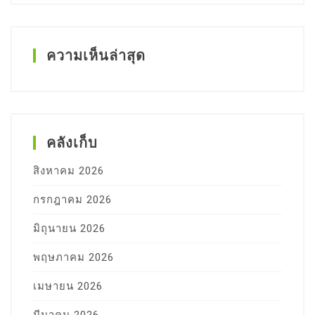
ความเห็นล่าสุด
คลังเก็บ
สิงหาคม 2026
กรกฎาคม 2026
มิถุนายน 2026
พฤษภาคม 2026
เมษายน 2026