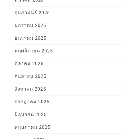
มีนาคม 2026
กุมภาพันธ์ 2026
มกราคม 2026
ธันวาคม 2025
พฤศจิกายน 2025
ตุลาคม 2025
กันยายน 2025
สิงหาคม 2025
กรกฎาคม 2025
มิถุนายน 2025
พฤษภาคม 2025