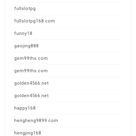
fullslotpg
fullslotpg168.com
funny18
gaojing888
gem99ths.com
gem99ths.com
golden4566.net
golden4566.net
happy168
hengheng9899.com
hengjing168