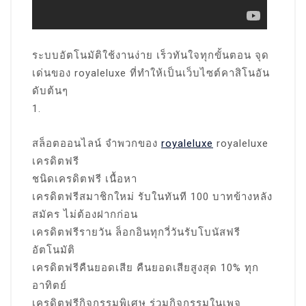
ระบบอัตโนมัติใช้งานง่าย เร็วทันใจทุกขั้นตอน จุด
เด่นของ royaleluxe ที่ทำให้เป็นเว็บไซต์คาสิโนอัน
ดับต้นๆ
1.
สล็อตออนไลน์ จำพวกของ
royaleluxe
royaleluxe
เครดิตฟรี
ชนิดเครดิตฟรี เนื้อหา
เครดิตฟรีสมาชิกใหม่ รับในทันที 100 บาทข้างหลัง
สมัคร ไม่ต้องฝากก่อน
เครดิตฟรีรายวัน ล็อกอินทุกวี่วันรับโบนัสฟรี
อัตโนมัติ
เครดิตฟรีคืนยอดเสีย คืนยอดเสียสูงสุด 10% ทุก
อาทิตย์
เครดิตฟรีกิจกรรมพิเศษ ร่วมกิจกรรมในเพจ