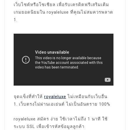
เว็บไซต์หรือโซเชียล เพื่อรับเครดิตฟรีเสริมเติม
เกมยอดนิยมใน royaleluxe ที่คุณไม่สมควรพลาด
1.
จุดแข็งที่ทำให้
royaleluxe
ไม่เหมือนกับเว็บอื่น
1. เว็บตรงไม่ผ่านเอเย่นต์ ไม่เป็นอันตราย 100%
royaleluxe สมัคร ง่าย ใช้เวลาไม่ถึง 1 นาที ใช้
ระบบ SSL เพื่อเข้ารหัสข้อมูลลูกค้า