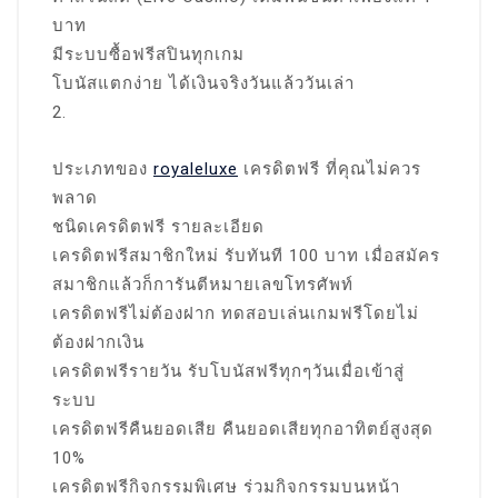
บาท
มีระบบซื้อฟรีสปินทุกเกม
โบนัสแตกง่าย ได้เงินจริงวันแล้ววันเล่า
2.
ประเภทของ
royaleluxe
เครดิตฟรี ที่คุณไม่ควร
พลาด
ชนิดเครดิตฟรี รายละเอียด
เครดิตฟรีสมาชิกใหม่ รับทันที 100 บาท เมื่อสมัคร
สมาชิกแล้วก็การันตีหมายเลขโทรศัพท์
เครดิตฟรีไม่ต้องฝาก ทดสอบเล่นเกมฟรีโดยไม่
ต้องฝากเงิน
เครดิตฟรีรายวัน รับโบนัสฟรีทุกๆวันเมื่อเข้าสู่
ระบบ
เครดิตฟรีคืนยอดเสีย คืนยอดเสียทุกอาทิตย์สูงสุด
10%
เครดิตฟรีกิจกรรมพิเศษ ร่วมกิจกรรมบนหน้า