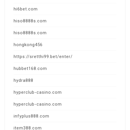
hi6bet.com
hiso8888s.com
hiso8888s.com
hongkong456
https://sretthi99.bet/enter/
hubbet168.com
hydra888
hyperclub-casino.com
hyperclub-casino.com
infyplus888.com
item388.com