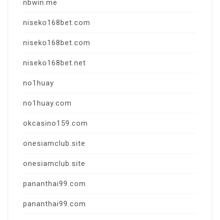
nbwin.me
niseko168bet.com
niseko168bet.com
niseko168bet.net
no1huay
no1huay.com
okcasino159.com
onesiamclub.site
onesiamclub.site
pananthai99.com
pananthai99.com