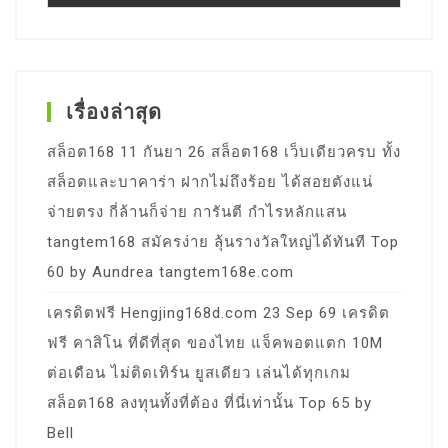
เรื่องล่าสุด
สล็อต168 11 กันยา 26 สล็อต168 เว็บเดียวครบ ทั้ง
สล็อตและบาคาร่า ฝากไม่ถึงร้อย ได้สอยตังแน่
จ่ายตรง กี่ล้านก็จ่าย การันตี กำไรหลักแสน
tangtem168 สมัครง่าย ลุ้นรางวัลใหญ่ได้ทันที Top
60 by Aundrea tangtem168e.com
เครดิตฟรี Hengjing168d.com 23 Sep 69 เครดิต
ฟรี คาสิโน ที่ดีที่สุด ของไทย แจ็คพอตแตก 10M
ต่อเดือน ไม่ติดเทิร์น ยูสเดียว เล่นได้ทุกเกม
สล็อต168 ลงทุนทั้งที่ต้อง ที่นี่เท่านั้น Top 65 by
Bell