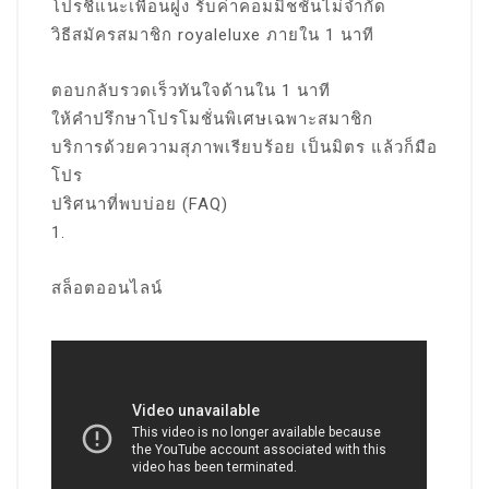
โปรชี้แนะเพื่อนฝูง รับค่าคอมมิชชั่นไม่จำกัด
วิธีสมัครสมาชิก royaleluxe ภายใน 1 นาที
ตอบกลับรวดเร็วทันใจด้านใน 1 นาที
ให้คำปรึกษาโปรโมชั่นพิเศษเฉพาะสมาชิก
บริการด้วยความสุภาพเรียบร้อย เป็นมิตร แล้วก็มือ
โปร
ปริศนาที่พบบ่อย (FAQ)
1.
สล็อตออนไลน์