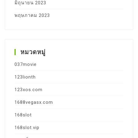
มิถุนายน 2023
พฤษภาคม 2023
หมวดหมู่
037movie
123lionth
123xos.com
1688vegasx.com
168slot
168slot.vip