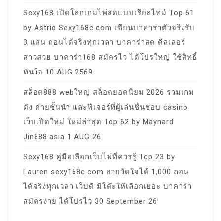
Sexy168 เปิดโลกเกมไพ่สดแบบเรียลไทม์ Top 61
by Astrid Sexy168c.com เซียนบาคาร่าตัวจริงรับ
3 แสน ถอนได้จริงทุกเวลา บาคาร่าสด ดีลเลอร์
สาวสวย บาคาร่า168 สมัครไว ได้โปรใหญ่ ใช้สิทธิ์
ทันใจ 10 AUG 2569
สล็อต888 webใหญ่ สล็อตยอดนิยม 2026 รวมเกม
ดัง ค่ายชั้นนำ และฟีเจอร์ที่ผู้เล่นชื่นชอบ casino
เว็บเปิดใหม่ ใหม่ล่าสุด Top 62 by Maynard
Jin888.asia 1 AUG 26
Sexy168 คู่มือเลือกเว็บไพ่ที่ควรรู้ Top 23 by
Lauren sexy168c.com สายวัดใจได้ 1,000 ถอน
ได้จริงทุกเวลา เว็บดี มีโต๊ะให้เลือกเยอะ บาคาร่า
สมัครง่าย ได้โปรไว 30 September 26