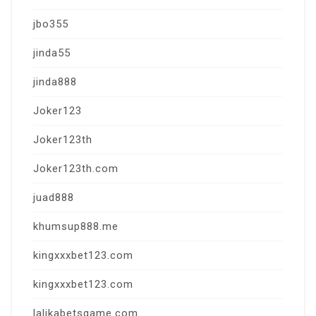
jbo355
jinda55
jinda888
Joker123
Joker123th
Joker123th.com
juad888
khumsup888.me
kingxxxbet123.com
kingxxxbet123.com
lalikabetsgame.com