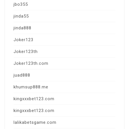
jbo355
jinda55
jinda888
Joker123
Joker123th
Joker123th.com
juad888
khumsup888.me
kingxxxbet123.com
kingxxxbet123.com
lalikabetsgame.com