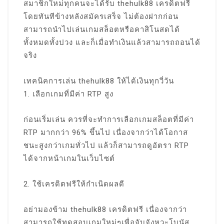
สมาชิกใหม่ทุกคนจะได้รับ thehulk88 เครดิตฟรี
โดยทันทีข้างหลังสมัครเสร็จ ไม่ต้องฝากก่อน
สามารถนำไปเล่นเกมสล็อตหรือคาสิโนสดได้
ทั้งหมดทั้งปวง และก็เมื่อทำเงินแล้วสามารถถอนได้
จริง
เทคนิคการเล่น thehulk88 ให้ได้เงินทุกวี่วัน
1. เลือกเกมที่มีค่า RTP สูง
ก่อนเริ่มเล่น ควรที่จะทำการเลือกเกมสล็อตที่มีค่า
RTP มากกว่า 96% ขึ้นไป เนื่องจากว่าได้โอกาส
ชนะสูงกว่าเกมทั่วไป แล้วก็สามารถดูอัตรา RTP
ได้จากหน้าเกมในเว็บไซต์
2. ใช้เครดิตฟรีให้กำเนิดผลดี
อย่ามองข้าม thehulk88 เครดิตฟรี เนื่องจากว่า
สามารถใช้ทดสอบเกมใหม่ๆเพื่อจับจังหวะโบนัส