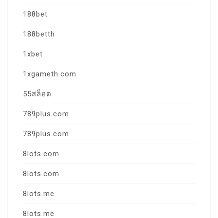
188bet
188betth
1xbet
1xgameth.com
55สล็อต
789plus.com
789plus.com
8lots.com
8lots.com
8lots.me
8lots.me