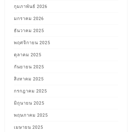
กุมภาพันธ์ 2026
มกราคม 2026
ธันวาคม 2025
พฤศจิกายน 2025
ตุลาคม 2025
กันยายน 2025
สิงหาคม 2025
กรกฎาคม 2025
มิถุนายน 2025
พฤษภาคม 2025
เมษายน 2025