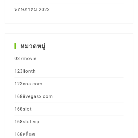
พฤษภาคม 2023
หมวดหมู่
037movie
123lionth
123xos.com
1688vegasx.com
168slot
168slot.vip
168สล็อต