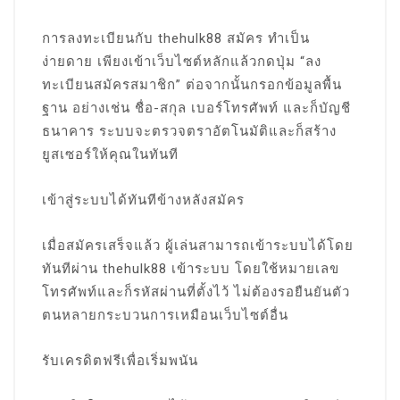
การลงทะเบียนกับ thehulk88 สมัคร ทำเป็น
ง่ายดาย เพียงเข้าเว็บไซต์หลักแล้วกดปุ่ม “ลง
ทะเบียนสมัครสมาชิก” ต่อจากนั้นกรอกข้อมูลพื้น
ฐาน อย่างเช่น ชื่อ-สกุล เบอร์โทรศัพท์ และก็บัญชี
ธนาคาร ระบบจะตรวจตราอัตโนมัติและก็สร้าง
ยูสเซอร์ให้คุณในทันที
เข้าสู่ระบบได้ทันทีข้างหลังสมัคร
เมื่อสมัครเสร็จแล้ว ผู้เล่นสามารถเข้าระบบได้โดย
ทันทีผ่าน thehulk88 เข้าระบบ โดยใช้หมายเลข
โทรศัพท์และก็รหัสผ่านที่ตั้งไว้ ไม่ต้องรอยืนยันตัว
ตนหลายกระบวนการเหมือนเว็บไซต์อื่น
รับเครดิตฟรีเพื่อเริ่มพนัน