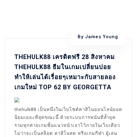
By
James Young
THEHULK88 เครดิตฟรี 28 สิงหาคม
THEHULK88 ธีมในเกมเปลี่ยนบ่อย
ทำให้เล่นได้เรื่อยๆเหมาะกับสายลอง
เกมใหม่ TOP 62 BY GEORGETTA
thehulk88 เป็นหนึ่งในเว็บไซต์คาสิโนออนไลน์ยอด
นิยมเยอะที่สุดขณะนี้ ด้วยระบบการพนันที่ล้ำยุค
รวมทุกค่ายเกมชั้นแนวหน้าเอาไว้ภายในเว็บเดียว
ไม่ว่าจะเป็นสล็อต คาสิโนสด หรือเกมกีฬา ผู้เล่น