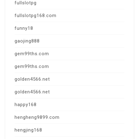
fullslotpg
fullslotpg168.com
funny18
gaojing888
gem99ths.com
gem99ths.com
golden4566.net
golden4566.net
happy168
hengheng9899.com
hengjing168