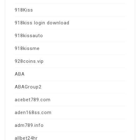
918Kiss
918kiss login download
918kissauto
918kissme
928coins.vip
ABA
ABAGroup2
acebet789.com
aden168ss.com
adm789.info
allbet24hr