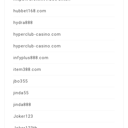
hubbet168.com
hydra888
hyperclub-casino.com
hyperclub-casino.com
infyplus888.com
item388.com
jbo355
jinda55
jinda888
Joker123