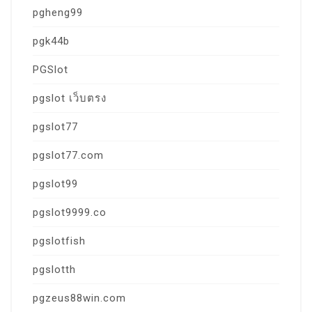
pgheng99
pgk44b
PGSlot
pgslot เว็บตรง
pgslot77
pgslot77.com
pgslot99
pgslot9999.co
pgslotfish
pgslotth
pgzeus88win.com