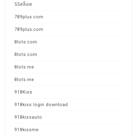
55สล็อต
789plus.com
789plus.com
8lots.com
8lots.com
8lots.me
8lots.me
918Kiss
918kiss login download
918kissauto
918kissme