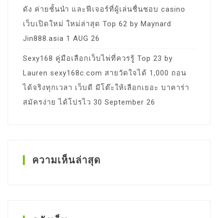
ดัง ค่ายชั้นนำ และฟีเจอร์ที่ผู้เล่นชื่นชอบ casino
เว็บเปิดใหม่ ใหม่ล่าสุด Top 62 by Maynard
Jin888.asia 1 AUG 26
Sexy168 คู่มือเลือกเว็บไพ่ที่ควรรู้ Top 23 by
Lauren sexy168c.com สายวัดใจได้ 1,000 ถอน
ได้จริงทุกเวลา เว็บดี มีโต๊ะให้เลือกเยอะ บาคาร่า
สมัครง่าย ได้โปรไว 30 September 26
ความเห็นล่าสุด