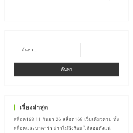
ค้นหา
สำหรับ:
เรื่องล่าสุด
สล็อต168 11 กันยา 26 สล็อต168 เว็บเดียวครบ ทั้ง
สล็อตและบาคาร่า ฝากไม่ถึงร้อย ได้สอยตังแน่