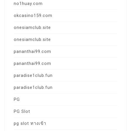
no1huay.com
okcasino159.com
onesiamclub.site
onesiamclub.site
pananthai99.com
pananthai99.com
paradise1club.fun
paradise1club.fun
PG
PG Slot
pg slot ทางเข้า