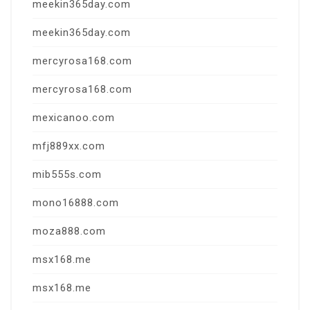
meekin365day.com
meekin365day.com
mercyrosa168.com
mercyrosa168.com
mexicanoo.com
mfj889xx.com
mib555s.com
mono16888.com
moza888.com
msx168.me
msx168.me