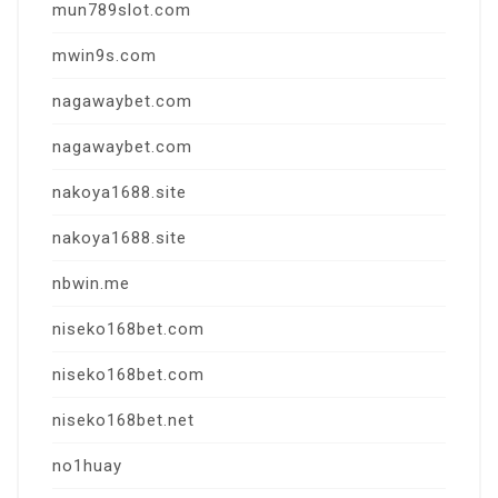
mun789slot.com
mwin9s.com
nagawaybet.com
nagawaybet.com
nakoya1688.site
nakoya1688.site
nbwin.me
niseko168bet.com
niseko168bet.com
niseko168bet.net
no1huay