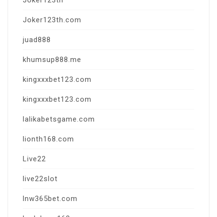
Joker123th
Joker123th.com
juad888
khumsup888.me
kingxxxbet123.com
kingxxxbet123.com
lalikabetsgame.com
lionth168.com
Live22
live22slot
lnw365bet.com