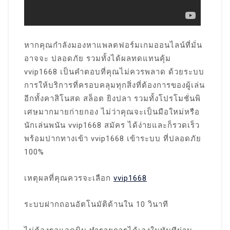
หากคุณกำลังมองหาแพลตฟอร์มเกมออนไลน์ที่มั่น
อาจจะ ปลอดภัย รวมทั้งได้ผลทดแทนคุ้ม
vvip1668 เป็นคำตอบที่คุณไม่ควรพลาด ด้วยระบบ
การให้บริการที่ครอบคลุมทุกสิ่งที่ต้องการของผู้เล่น
อีกทั้งคาสิโนสด สล็อต ยิงปลา รวมทั้งโปรโมชั่นพิ
เศษมากมายก่ายกอง ไม่ว่าคุณจะเป็นมือใหม่หรือ
นักเล่นพนัน vvip1668 สมัคร ได้ง่ายและก็รวดเร็ว
พร้อมปากทางเข้า vvip1668 เข้าระบบ ที่ปลอดภัย
100%
เหตุผลที่คุณควรจะเลือก
vvip1668
ระบบฝากถอนอัตโนมัติด้านใน 10 วินาที