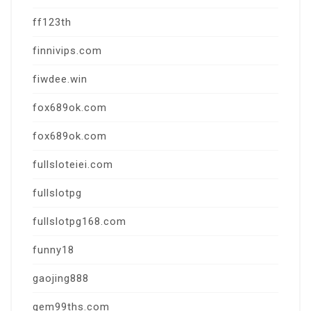
ff123th
finnivips.com
fiwdee.win
fox689ok.com
fox689ok.com
fullsloteiei.com
fullslotpg
fullslotpg168.com
funny18
gaojing888
gem99ths.com