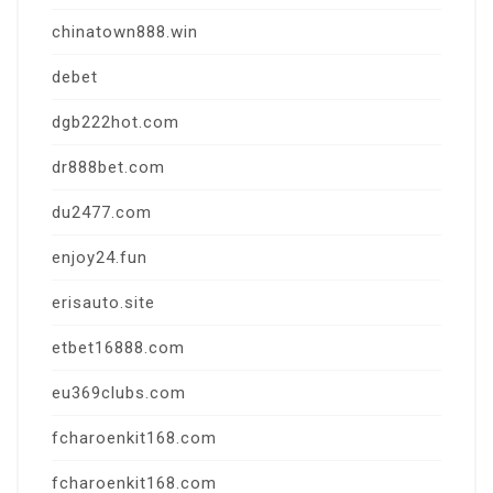
chinatown888.win
debet
dgb222hot.com
dr888bet.com
du2477.com
enjoy24.fun
erisauto.site
etbet16888.com
eu369clubs.com
fcharoenkit168.com
fcharoenkit168.com