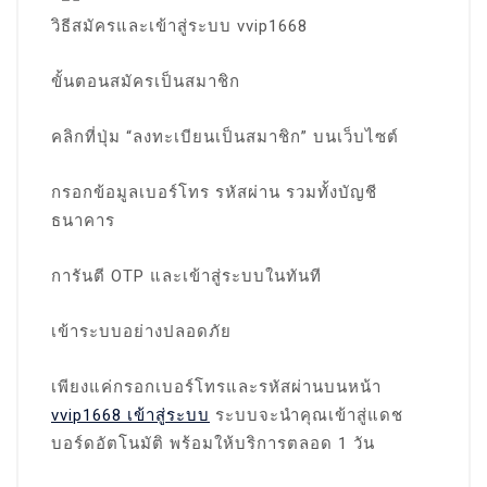
วิธีสมัครและเข้าสู่ระบบ vvip1668
ขั้นตอนสมัครเป็นสมาชิก
คลิกที่ปุ่ม “ลงทะเบียนเป็นสมาชิก” บนเว็บไซต์
กรอกข้อมูลเบอร์โทร รหัสผ่าน รวมทั้งบัญชี
ธนาคาร
การันตี OTP และเข้าสู่ระบบในทันที
เข้าระบบอย่างปลอดภัย
เพียงแค่กรอกเบอร์โทรและรหัสผ่านบนหน้า
vvip1668 เข้าสู่ระบบ
ระบบจะนำคุณเข้าสู่แดช
บอร์ดอัตโนมัติ พร้อมให้บริการตลอด 1 วัน