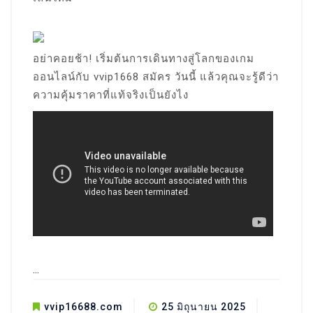
อย่าคอยช้า! เริ่มต้นการเดินทางสู่โลกของเกม
ออนไลน์กับ vvip1668 สมัคร วันนี้ แล้วคุณจะรู้ดีว่า
ความคุ้มราคาที่แท้จริงเป็นยังไง
…
vvip16688.com
25 มิถุนายน 2025