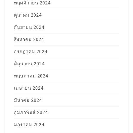
พฤศจิกายน 2024
ตุลาคม 2024
กันยายน 2024
สิงหาคม 2024
กรกฎาคม 2024
มิถุนายน 2024
พฤษภาคม 2024
เมษายน 2024
มีนาคม 2024
กุมภาพันธ์ 2024
มกราคม 2024