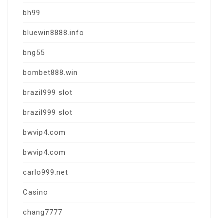
bh99
bluewin8888.info
bng55
bombet888.win
brazil999 slot
brazil999 slot
bwvip4.com
bwvip4.com
carlo999.net
Casino
chang7777