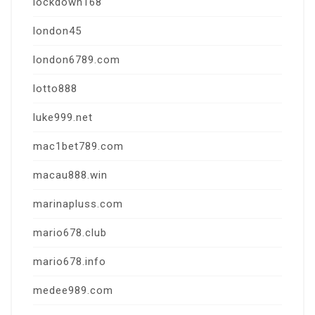
lockdown168
london45
london6789.com
lotto888
luke999.net
mac1bet789.com
macau888.win
marinapluss.com
mario678.club
mario678.info
medee989.com