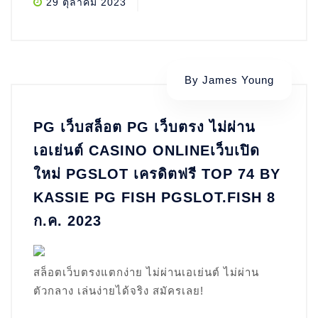
29 ตุลาคม 2023
By
James Young
PG เว็บสล็อต PG เว็บตรง ไม่ผ่าน
เอเย่นต์ CASINO ONLINEเว็บเปิด
ใหม่ PGSLOT เครดิตฟรี TOP 74 BY
KASSIE PG FISH PGSLOT.FISH 8
ก.ค. 2023
สล็อตเว็บตรงแตกง่าย ไม่ผ่านเอเย่นต์ ไม่ผ่าน
ตัวกลาง เล่นง่ายได้จริง สมัครเลย!