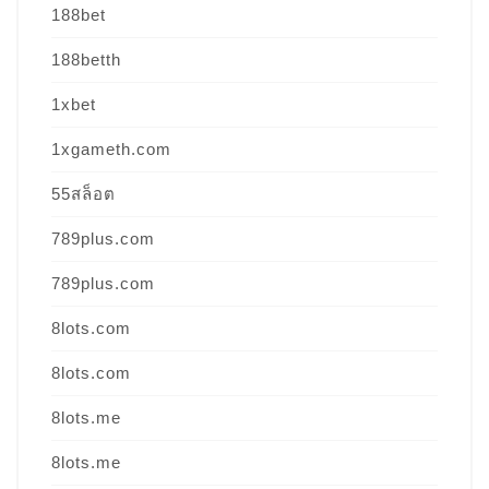
188bet
188betth
1xbet
1xgameth.com
55สล็อต
789plus.com
789plus.com
8lots.com
8lots.com
8lots.me
8lots.me