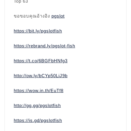
Top 63
ขอขอบคุณอ้างอิง
pgslot
https://bit.ly/pgslotfish
https://rebrand.ly/pgslot-fish
https://t.co/6BGFbHNfg3
http://ow.ly/bCYp50LiJ9b
https://wow.in.th/EuTf8
http://gg.gg/pgslotfish
https://is.gd/pgslotfish