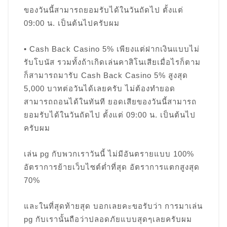
ของวันนี้สามารถยอมรับได้ในวันถัดไป ตั้งแต่
09:00 น. เป็นต้นไปครับผม
• Cash Back Casino 5% เพียงแต่ฝากเงินแบบไม่
รับโบนัส รวมทั้งถ้าเกิดเล่นคาสิโนเสียเมื่อไรก็ตาม
ก็สามารถมารับ Cash Back Casino 5% สูงสุด
5,000 บาทต่อวันได้เลยครับ ไม่ต้องทำยอด
สามารถถอนได้ในทันที ยอดเสียของวันนี้สามารถ
ยอมรับได้ในวันถัดไป ตั้งแต่ 09:00 น. เป็นต้นไป
ครับผม
เล่น pg กับพวกเราวันนี้ ไม่มีอันตรายแบบ 100%
อัตราการย้ายเว็บไซต์ต่ำที่สุด อัตราการแตกสูงสุด
70%
และในที่สุดท้ายสุด บอกเลยคะขอรับว่า การมาเล่น
pg กับเรานั้นถือว่าปลอดภัยแบบสุดๆเลยครับผม