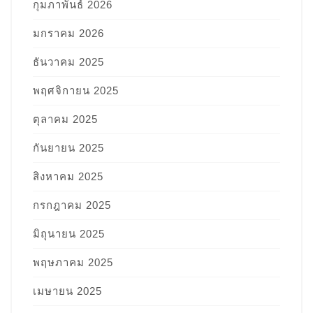
กุมภาพันธ์ 2026
มกราคม 2026
ธันวาคม 2025
พฤศจิกายน 2025
ตุลาคม 2025
กันยายน 2025
สิงหาคม 2025
กรกฎาคม 2025
มิถุนายน 2025
พฤษภาคม 2025
เมษายน 2025