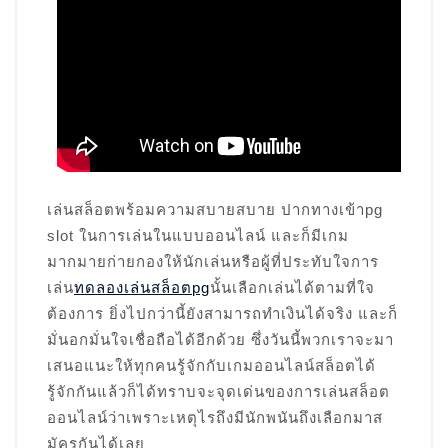
เล่นสล็อตพร้อมความสบายสบาย ปากทางเข้าpg
slot ในการเล่นในแบบออนไลน์ และก็มีเกม
มากมายก่ายกองให้นักเล่นหรือผู้ที่ประทับใจการ
เล่น
ทดลองเล่นสล็อตpg
นั้นเลือกเล่นได้ตามที่ใจ
ต้องการ ยิ่งไปกว่านี้ยังสามารถทำเงินได้จริง และก็
มั่นอกมั่นใจเชื่อถือได้อีกด้วย ซึ่งวันนี้พวกเราจะมา
เสนอแนะให้ทุกคนรู้จักกับเกมออนไลน์สล็อตได้
รู้จักกันแล้วก็ได้ทราบจะจุดเด่นของการเล่นสล็อต
ออนไลน์ว่าเพราะเหตุไรถึงมีนักพนันถึงเลือกมาส
มัครกันได้เลย