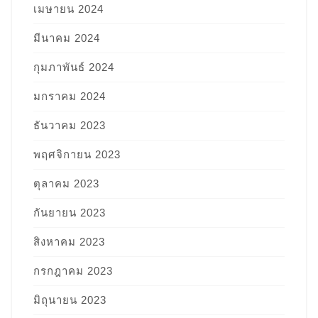
เมษายน 2024
มีนาคม 2024
กุมภาพันธ์ 2024
มกราคม 2024
ธันวาคม 2023
พฤศจิกายน 2023
ตุลาคม 2023
กันยายน 2023
สิงหาคม 2023
กรกฎาคม 2023
มิถุนายน 2023