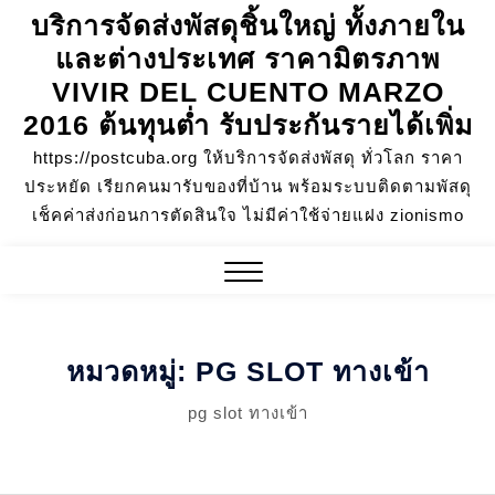
บริการจัดส่งพัสดุชิ้นใหญ่ ทั้งภายใน
Skip
to
และต่างประเทศ ราคามิตรภาพ
content
VIVIR DEL CUENTO MARZO
2016 ต้นทุนต่ำ รับประกันรายได้เพิ่ม
https://postcuba.org ให้บริการจัดส่งพัสดุ ทั่วโลก ราคา
ประหยัด เรียกคนมารับของที่บ้าน พร้อมระบบติดตามพัสดุ
เช็คค่าส่งก่อนการตัดสินใจ ไม่มีค่าใช้จ่ายแฝง zionismo
Close
Menu
หมวดหมู่:
PG SLOT ทางเข้า
pg slot ทางเข้า