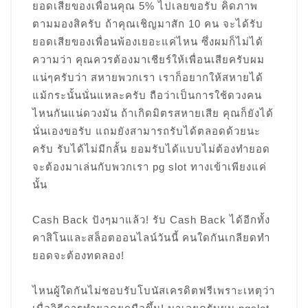
ยอดเสียของเพื่อนคุณ 5% ไปเลยขอรับ คิดภาพ
ตามมองสิครับ ถ้าคุณเชิญมาสัก 10 คน จะได้รับ
ยอดเสียของเพื่อนพ้องเยอะแค่ไหน ซึ่งผมก็ไม่ได้
ความว่า คุณควรต้องมาเชียร์ให้เพื่อนเสียครับผม
แน่ๆครับว่า สหายพวกเรา เราก็อยากให้สหายได้
แม้กระนั้นนั่นแหละครับ ถือว่าเป็นการใช้ดวงคน
ไหนกันแน่ดวงมัน ถ้าเกิดมิตรสหายเสีย คุณก็ยังได้
นั่นเองขอรับ แถมยังสามารถรับได้ตลอดด้วยนะ
ครับ รับได้ไม่มีกลั้น ยอมรับได้แบบไม่ต้องทำยอด
จะต้องมาเล่นกับพวกเรา pg slot ทางเข้าเพียงแค่
นั้น
Cash Back ปังๆมาแล้ว! รับ Cash Back ได้อีกทั้ง
คาสิโนและสล็อตออนไลน์วันนี้ คนใดกันเกลียดทำ
ยอดจะต้องทดลอง!
ไหนผู้ใดกันไม่ชอบรับโบนัสเครดิตฟรีเพราะเหตุว่า