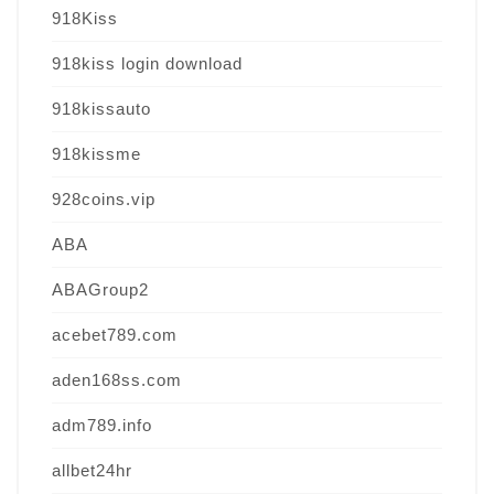
918Kiss
918kiss login download
918kissauto
918kissme
928coins.vip
ABA
ABAGroup2
acebet789.com
aden168ss.com
adm789.info
allbet24hr