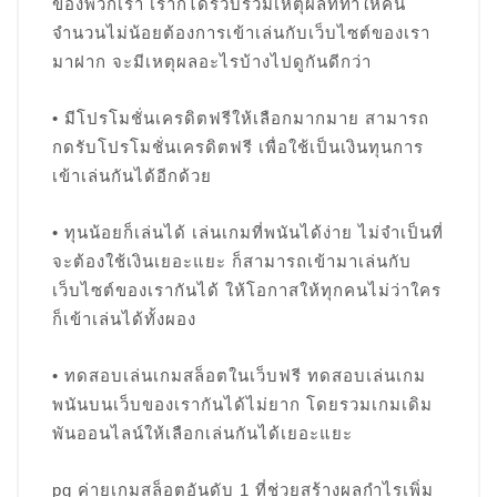
ของพวกเรา เราก็ได้รวบรวมเหตุผลที่ทำให้คน
จำนวนไม่น้อยต้องการเข้าเล่นกับเว็บไซต์ของเรา
มาฝาก จะมีเหตุผลอะไรบ้างไปดูกันดีกว่า
• มีโปรโมชั่นเครดิตฟรีให้เลือกมากมาย สามารถ
กดรับโปรโมชั่นเครดิตฟรี เพื่อใช้เป็นเงินทุนการ
เข้าเล่นกันได้อีกด้วย
• ทุนน้อยก็เล่นได้ เล่นเกมที่พนันได้ง่าย ไม่จำเป็นที่
จะต้องใช้เงินเยอะแยะ ก็สามารถเข้ามาเล่นกับ
เว็บไซต์ของเรากันได้ ให้โอกาสให้ทุกคนไม่ว่าใคร
ก็เข้าเล่นได้ทั้งผอง
• ทดสอบเล่นเกมสล็อตในเว็บฟรี ทดสอบเล่นเกม
พนันบนเว็บของเรากันได้ไม่ยาก โดยรวมเกมเดิม
พันออนไลน์ให้เลือกเล่นกันได้เยอะแยะ
pg ค่ายเกมสล็อตอันดับ 1 ที่ช่วยสร้างผลกำไรเพิ่ม