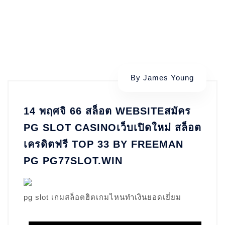
By
James Young
14 พฤศจิ 66 สล็อต WEBSITEสมัคร
PG SLOT CASINOเว็บเปิดใหม่ สล็อต
เครดิตฟรี TOP 33 BY FREEMAN
PG PG77SLOT.WIN
pg slot เกมสล็อตฮิตเกมไหนทำเงินยอดเยี่ยม