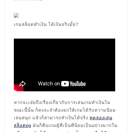
เกมสล็อตทำเงิน ได้เงินจริงมั้ย?
หากจะเอ๋ยถึงเรื่องเกี่ยวกับการเล่นเกมทำเงินใน
ขณะนี้นั้น ก็คงจะจำต้องยกให้เกมได้รับความนิยม
เล่นสนุก แล้วก็สามารถทำเงินได้จริง
ทดลองเล่น
สล็อตpg
มันก็คือเกมตู้ที่เป็นที่นิยมเป็นอย่างมากใน