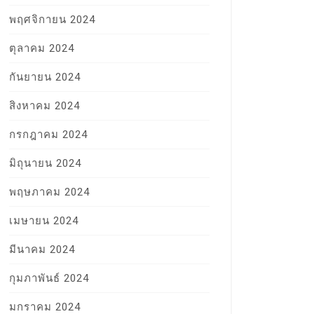
พฤศจิกายน 2024
ตุลาคม 2024
กันยายน 2024
สิงหาคม 2024
กรกฎาคม 2024
มิถุนายน 2024
พฤษภาคม 2024
เมษายน 2024
มีนาคม 2024
กุมภาพันธ์ 2024
มกราคม 2024