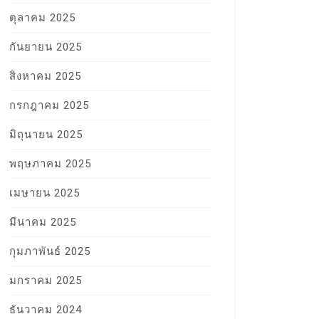
ตุลาคม 2025
กันยายน 2025
สิงหาคม 2025
กรกฎาคม 2025
มิถุนายน 2025
พฤษภาคม 2025
เมษายน 2025
มีนาคม 2025
กุมภาพันธ์ 2025
มกราคม 2025
ธันวาคม 2024