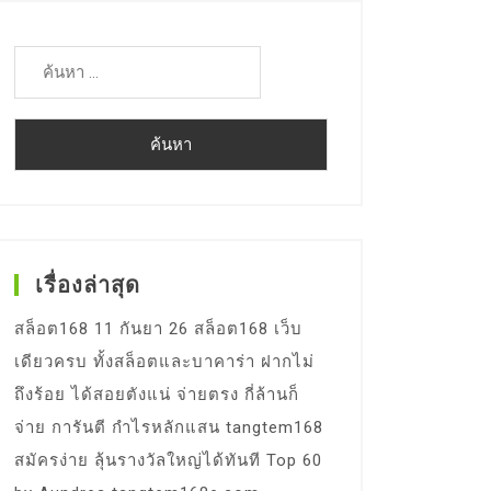
ค้นหา
สำหรับ:
เรื่องล่าสุด
สล็อต168 11 กันยา 26 สล็อต168 เว็บ
เดียวครบ ทั้งสล็อตและบาคาร่า ฝากไม่
ถึงร้อย ได้สอยตังแน่ จ่ายตรง กี่ล้านก็
จ่าย การันตี กำไรหลักแสน tangtem168
สมัครง่าย ลุ้นรางวัลใหญ่ได้ทันที Top 60