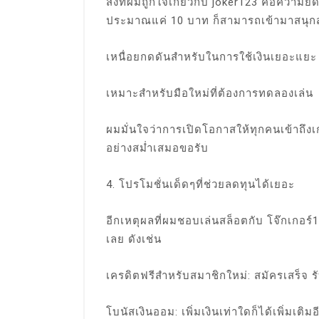
สิ่งที่ผมถูกใจเกี่ยวกับ joker123 คือความ
ประมาณแค่ 10 บาท ก็สามารถเข้ามาสนุ
เหนื่อยกดดันสำหรับในการใช้เงินเยอะแยะ
เหมาะสำหรับมือใหม่ที่ต้องการทดลองเล่น
ผมมั่นใจว่าการเปิดโอกาสให้ทุกคนเข้าถึงเกมไ
อย่างสม่ำเสมอขอรับ
4. โปรโมชั่นเด็ดๆที่ช่วยลดทุนได้เยอะ
อีกเหตุผลที่ผมชอบเล่นสล็อตกับ โจ๊กเกอร์
เลย ดังเช่น
เครดิตฟรีสำหรับสมาชิกใหม่: สมัครเสร็จ 
โบนัสเงินออม: เพิ่มเงินเท่าใดก็ได้เพิ่มเติมอ