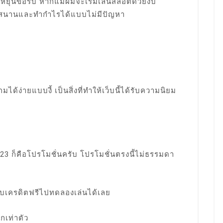
ยืดหยุ่นขอรับ หากแม้ผมจะเริ่มเล่นสล็อตด้วยงบ
กสนานและทำกำไรได้แบบไม่มีปัญหา
ด้ง่ายแบบงี้ เป็นสิ่งที่ทำให้เว็บนี้ได้รับความนิยม
123 ก็คือโปรโมชั่นครับ โปรโมชั่นตรงนี้ไม่ธรรมดา
รับเครดิตฟรีไปทดลองเล่นได้เลย
ีกเท่าตัว