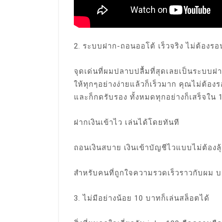
2. ระบบฝาก-ถอนออโต้ เร็วจริง ไม่ต้องร
จุดเด่นที่ผมปลาบปลื้มที่สุดเลยเป็นระบ
ให้ทุกๆอย่างง่ายแล้วก็เร็วมาก คุณไม่ต้อง
และก็กดรับรอง ทั้งหมดทุกอย่างก็เสร็จใน 1
ฝากเงินเข้าไว เล่นได้โดยทันที
ถอนเงินสบาย เงินเข้าบัญชีไวแบบไม่ต้องลุ
สำหรับคนที่ถูกใจความรวดเร็วราวกับผม บ
3. ไม่มีอย่างน้อย 10 บาทก็เล่นสล็อตได้