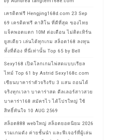
by Aundrea tangtem168e.com
เครดิตฟรี Hengjing168d.com 23 Sep
69 เครดิตฟรี คาสิโน ที่ดีที่สุด ของไทย
แจ็คพอตแตก 10M ต่อเดือน ไม่ติดเทิร์น
ยูสเดียว เล่นได้ทุกเกม สล็อต168 ลงทุน
ทั้งที่ต้อง ที่นี่เท่านั้น Top 65 by Bell
Sexy168 เปิดโลกเกมไพ่สดแบบเรียล
ไทม์ Top 61 by Astrid Sexy168c.com
เซียนบาคาร่าตัวจริงรับ 3 แสน ถอนได้
จริงทุกเวลา บาคาร่าสด ดีลเลอร์สาวสวย
บาคาร่า168 สมัครไว ได้โปรใหญ่ ใช้
สิทธิ์ทันใจ 10 AUG 2569
สล็อต888 webใหญ่ สล็อตยอดนิยม 2026
รวมเกมดัง ค่ายชั้นนำ และฟีเจอร์ที่ผู้เล่น