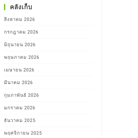
คลังเก็บ
สิงหาคม 2026
กรกฎาคม 2026
มิถุนายน 2026
พฤษภาคม 2026
เมษายน 2026
มีนาคม 2026
กุมภาพันธ์ 2026
มกราคม 2026
ธันวาคม 2025
พฤศจิกายน 2025