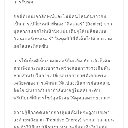
การรับชม
ข้อดีที่เป็นเอกลักษณ์และไม่มีคนไหนกันราวกับ
เป็นการเปลี่ยนหน้าที่ของ “ดีลเลอร์” (Dealer) จาก
บุคลากรแจกไพ่หน้านิ่งแบบเดิมๆให้เปลี่ยนเป็น
“เอนเตอร์เทนเนอร์” ในชุดบิกินี่ที่เต็มไปด้วยความ
สดใสและก็สดชื่น
การได้เห็นดีเห็นงามลเลอร์ยิ้มแย้ม ทัก แล้วก็เต้น
ตามจังหวะเพลงเบาๆระหว่างคอยการวางเดิมพัน
ช่วยสำหรับในการเปลี่ยนบรรยากาศที่เคยเคร่ง
เคลียดของการเดิมพันให้แปลงเป็นการผ่อนคลาย
จิตใจ มันราวกับเรากำลังนั่งอยู่ในคลับระดับ
พรีเมียมที่มีการโชว์สุดพิเศษให้ดูตลอดระยะเวลา
ความรู้สึกกดดันจากการลุ้นแต้มไพ่จะถูกบรรเทา
ลงด้วยพลังบวก (Positive Energy) จากสาวสวยบน
จอ ทำให้ผู้เล่นรู้สึกบรรเทาและก็บันเทิงใจไปกับ