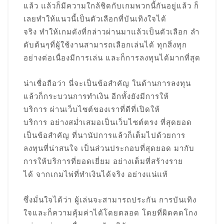
แล้ว แล้วก็มีความใกล้ชิดกับเกมพวกนี้กันอยู่แล้ว ก็
เลยทำให้แนวนี้เป็นตัวเลือกที่บันเทิงใจได้
จริง ทำให้เกมดังที่กล่าวผ่านมาแล้วเป็นตัวเลือก ลำ
ดับต้นๆที่ผู้ใช้งานสามารถเลือกเล่นได้ ทุกสิ่งทุก
อย่างต่อเนื่องมีการเล่น และก็การลงทุนได้มากที่สุด
น่าเชื่อถือว่า นี่จะเป็นข้อสำคัญ ในด้านการลงทุน
แล้วก็กระบวนการทำเงิน อีกทั้งยังมีการให้
บริการ ผ่านเว็บไซต์ของเราที่ดีที่เปิดให้
บริการ อย่างสม่ำเสมอเป็นเว็บไซต์ตรง ที่สุดยอด
เป็นข้อสำคัญ ที่นานัปการแล้วก็เต็มไปด้วยการ
ลงทุนที่น่าสนใจ เป็นส่วนประกอบที่สุดยอด มากับ
การให้บริการที่ยอดเยี่ยม อย่างเต็มที่สร้างราย
ได้ จากเกมไพ่ที่ทำเงินได้จริง อย่างแน่แท้
ซึ่งมั่นใจได้ว่า ผู้เล่นจะสามารถประกัน การบันเทิง
ใจและก็ความคุ้มค่าได้โดยตลอด โดยที่ผิดคดโกง