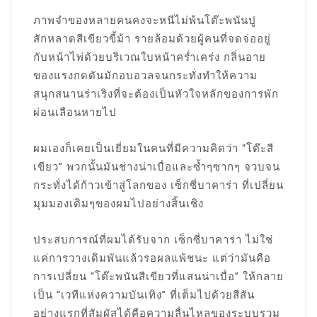
ภาพจำของหลายคนคงจะหนีไม่พ้นโต๊ะพนันปู
สักหลาดสีเขียวขี้ม้า รายล้อมด้วยผู้คนที่จดจ่ออยู่
กับหน้าไพ่ด้วยบริเวณใบหน้าคร่ำเคร่ง กลิ่นอาย
ของแรงกดดันมักอบอวลจนกระทั่งทำให้ความ
สนุกสนานร่าเริงที่จะต้องเป็นหัวใจหลักของการพัก
ผ่อนเลือนหายไป
ผมเองก็เคยเป็นเยี่ยมในคนที่มีความคิดว่า “โต๊ะสี
เขียว” พวกนั้นมันช่างน่าเบื่อและซ้ำๆซากๆ จวบจน
กระทั่งได้ก้าวเข้าสู่โลกของ เซ็กซี่บาคาร่า ที่เปลี่ยน
มุมมองเดิมๆของผมไปอย่างสิ้นเชิง
ประสบการณ์ที่ผมได้รับจาก เซ็กซี่บาคาร่า ไม่ใช่
แค่การวางเดิมพันแล้วรอผลแพ้ชนะ แต่ว่ามันคือ
การเปลี่ยน “โต๊ะพนันสีเขียวที่แสนน่าเบื่อ” ให้กลาย
เป็น “เวทีแห่งความบันเทิง” ที่เต็มไปด้วยสีสัน
อย่างแรกที่สัมผัสได้คือความลื่นไหลของระบบรวม