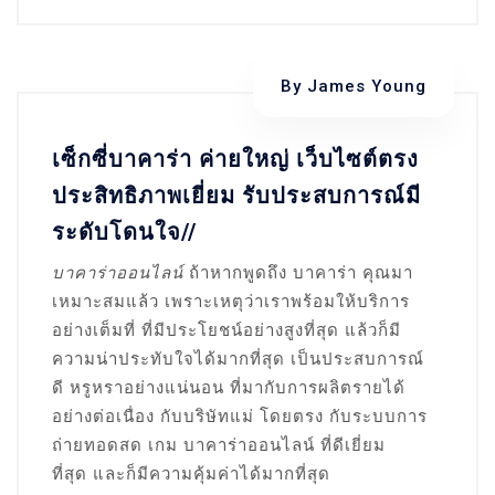
By
James Young
เซ็กซี่บาคาร่า ค่ายใหญ่ เว็บไซต์ตรง
ประสิทธิภาพเยี่ยม รับประสบการณ์มี
ระดับโดนใจ//
บาคาร่าออนไลน์
ถ้าหากพูดถึง บาคาร่า คุณมา
เหมาะสมแล้ว เพราะเหตุว่าเราพร้อมให้บริการ
อย่างเต็มที่ ที่มีประโยชน์อย่างสูงที่สุด แล้วก็มี
ความน่าประทับใจได้มากที่สุด เป็นประสบการณ์
ดี หรูหราอย่างแน่นอน ที่มากับการผลิตรายได้
อย่างต่อเนื่อง กับบริษัทแม่ โดยตรง กับระบบการ
ถ่ายทอดสด เกม บาคาร่าออนไลน์ ที่ดีเยี่ยม
ที่สุด และก็มีความคุ้มค่าได้มากที่สุด