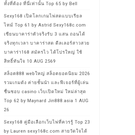
ทั้งที่ต้อง ที่นี่เท่านั้น Top 65 by Bell
Sexy168 เปิดโลกเกมไพ่สดแบบเรียล
ไทม์ Top 61 by Astrid Sexy168c.com
เซียนบาคาร่าตัวจริงรับ 3 แสน ถอนได้
จริงทุกเวลา บาคาร่าสด ดีลเลอร์สาวสวย
บาคาร่า168 สมัครไว ได้โปรใหญ่ ใช้
สิทธิ์ทันใจ 10 AUG 2569
สล็อต888 webใหญ่ สล็อตยอดนิยม 2026
รวมเกมดัง ค่ายชั้นนำ และฟีเจอร์ที่ผู้เล่น
ชื่นชอบ casino เว็บเปิดใหม่ ใหม่ล่าสุด
Top 62 by Maynard Jin888.asia 1 AUG
26
Sexy168 คู่มือเลือกเว็บไพ่ที่ควรรู้ Top 23
by Lauren sexy168c.com สายวัดใจได้