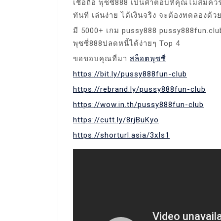
เชื่อถือ พุซซี่888 เป็นคำตอบที่คุณไม่สมค
ทันที เล่นง่าย ได้เงินจริง จะต้องทดลองด้ว
มี 5000+ เกม pussy888 pussy888fun.club 
พุซซี่888ปลดหนี้ได้ง่ายๆ Top 4
ขอขอบคุณที่มา
สล็อตพุซซี่
https://bit.ly/pussy888fun-club
https://rebrand.ly/pussy888fun-club
https://wow.in.th/pussy888fun-club
https://cutt.ly/8rjBuKyo
https://shorturl.asia/3xIs1