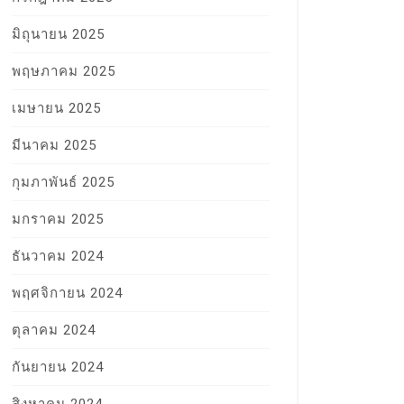
มิถุนายน 2025
พฤษภาคม 2025
เมษายน 2025
มีนาคม 2025
กุมภาพันธ์ 2025
มกราคม 2025
ธันวาคม 2024
พฤศจิกายน 2024
ตุลาคม 2024
กันยายน 2024