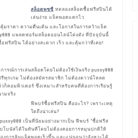
สล็อตพุซซี่
ทดลองสล็อตซื้อฟรีสปินได้
เล่นง่าย แจ็คพอตแตกไว
มคุ้มราคา ความตื่นเต้น และโอกาสในการคว้าแจ็ค
88 แพลตฟอร์มสล็อตออนไลน์โด่งดัง ที่ปัจจุบันนี้
ื้อฟรีสปิน ได้อย่างสะดวก เร็ว และคุ้มกว่าที่เคย!
สบการณ์การเล่นสล็อตโดยไม่ต้องใช้เงินจริง pussy888
ฟรีทุกเกม ไม่ต้องสมัครสมาชิก ไม่ต้องดาวน์โหลด
ล้วก็คอมพิวเตอร์ ซึ่งเหมาะสำหรับคนที่ต้องการเรียนรู้
นามจริง
ฟีพบร์ซื้อฟรีสปิน คืออะไร? เพราะเหตุ
ใดถึงน่าเล่น?
ussy888 เป็นที่นิยมอย่างมากเป็น ฟีพบร์ “ซื้อฟรีส
่รอบโบนัสได้ในทันทีโดยไม่ต้องคอยการหมุนปกติให้
้องการลุ้นแจ็คพอตเร็วขึ้น และแน่นอนว่าจังหวะได้