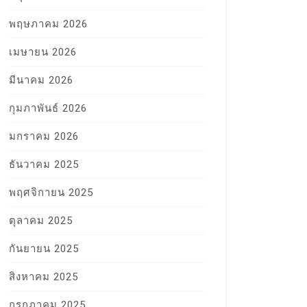
พฤษภาคม 2026
เมษายน 2026
มีนาคม 2026
กุมภาพันธ์ 2026
มกราคม 2026
ธันวาคม 2025
พฤศจิกายน 2025
ตุลาคม 2025
กันยายน 2025
สิงหาคม 2025
กรกฎาคม 2025