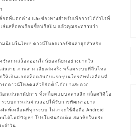
่า
ล็อตที่แตกต่าง และช่องทางสำหรับเพื่อการได้กำไรที่
เล่นสล็อตพร้อมซื้อฟรีสปิน แล้วคุณจะทราบว่า
ับความนิยมในไทย! ดาวน์โหลดเวอร์ชันล่าสุดสำหรับ
เคชันเกมสล็อตออนไลน์ยอดนิยมอย่างมากใน
่นง่าย ภาพงาม เสียงสมจริง พร้อมระบบที่ลื่นไหล
กให้เป็นแอปสล็อตอันดับแรกๆบนโทรศัพท์เคลื่อนที่
มารถดาวน์โหลดแล้วก็จัดตั้งได้อย่างสะดวก
ือกเล่นนานัปการ ทั้งสล็อตแบบคลาสสิก สล็อตวิดีโอ
นคง ระบบการเล่นผ่านแอปได้รับการพัฒนาอย่าง
พท์เคลื่อนที่ทุกระบบ ไม่ว่าจะใช้มือถือ Android
นได้ไม่มีปัญหา โปรโมชั่นจัดเต็ม สมาชิกใหม่รับ
ระจำวัน