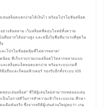
เล่นสล็อตแตกง่ายได้เงินไว พร้อมโปรโมชั่นสล็อต
อย่างล้นหลาม เว็บสล็อตที่ตอบโจทย์ทั้งความ
ี่อยากได้อย่างสูง และหนึ่งในชื่อที่มาแรงที่สุดใน
ื่อ
ละโปรโมชั่นสุดคุ้มที่ไม่ควรพลาด!
อดนิยม ที่เก็บรวบรวมเกมสล็อตไว้หลากหลายแบบ
ีโอ และสล็อตแจ็คพอตแตกง่าย พร้อมระบบเกมที่
พท์มือถือและก็คอมพิวเตอร์ รองรับอีกทั้งระบบ iOS
สอบเล่นสล็อต” ที่ให้ผู้เล่นใหม่สามารถทดลองเล่น
ับว่าเป็นโอกาสดีในการทำความเข้าใจระบบเกม ศึกษา
เดิมพันจริง ซึ่งจากสถิติผู้เล่นส่วนใหญ่พบว่า เกม