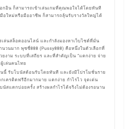
็อกอิน ก็สามารถเข้าเล่นเกมที่คุณพอใจได้โดยทันที
อตมือใหม่หรือมืออาชีพ ก็สามารถลุ้นรับรางวัลใหญ่ได้
รเล่นสล็อตออนไลน์ และกำลังมองหาเว็บไซต์ที่มั่น
นวนมาก พุซซี่888 (Pussy888) คือหนึ่งในตัวเลือกที่
ยงาม ระบบที่เสถียร และที่สำคัญเป็น “แตกง่าย จ่าย
่ผู้เล่นคนไทย
นนี้ รับโบนัสต้อนรับโดยทันที และยังมีโปรโมชั่นราย
จกเครดิตฟรีอีกมากมาย แตกง่าย กำไรไว จุดเด่น
 โบนัสแตกบ่อยครั้ง สร้างผลกำไรได้จริงไม่ต้องรอนาน