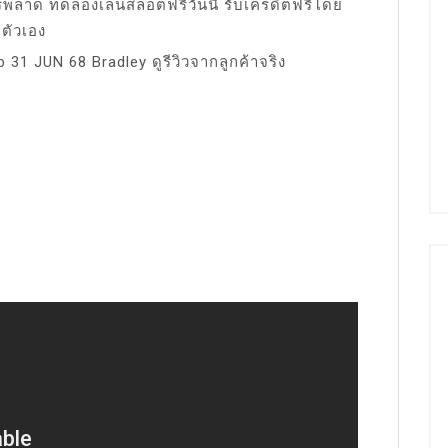
วรพลาด ทดลองเล่นสล็อตฟรีวันนี้ รับเครดิตฟรีโดย
ยตัวเอง
31 JUN 68 Bradley ดูรีวิวจากลูกค้าจริง