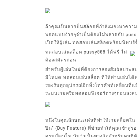
ถ้าคุณเป็นสายปั่นสล็อตที่กำลังมองหาควา
พอตแบบง่ายๆจำเป็นต้องไม่พลาดกับ pussy8
เปิดให้ผู้เล่น ทดสอบเล่นสล็อตพร้อมฟีพบร์ซ
ทดสอบเล่นสล็อต pussy888 ได้ฟรี ไม่
ต้องสมัครก่อน
สำหรับผู้เล่นใหม่ที่ต้องการลองสัมผัสประ
มีโหมด ทดสอบเล่นสล็อต ที่ให้ท่านเล่นได้
รองรับทุกอุปกรณ์อีกทั้งโทรศัพท์เคลื่อนที่แ
ระบบเกมหรือทดสอบฟีเจอร์ต่างๆก่อนลงส
หนึ่งในคุณลักษณะเด่นที่ทำให้เกมสล็อตใน p
ปิน” (Buy Feature) ที่ช่วยทำให้คุณเข้าสู
ครบเงื่อนไข นับว่าเป็นทางลัดสำหรับคนที่ต