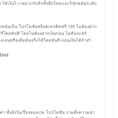
ง ได้เงินไว เหมาะกับอีกทั้งมือใหม่และก็นักพนันระดับ
ักพนันเป็น โปรโมชั่นสล็อตเครดิตฟรี 100 ไม่ต้องฝาก
ีโดยทันที โดยไม่ต้องฝากเงินก่อน ไม่ต้องแชร์
งเล่นหรือเดิมพันจริงได้โดยทันที ถอนเงินได้ถ้าทำ
ี่888
่า ทั้งยังในเรื่องของเกม โปรโมชั่น รวมทั้งความน่า