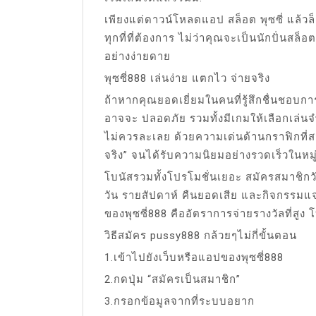
เพียงแต่ดาวน์โหลดแอป สล็อต พุซซี่ แล้วล
ทุกที่ที่ต้องการ ไม่ว่าคุณจะเป็นนักปั่นสล็
อย่างง่ายดาย
พุซซี่888 เล่นง่าย แตกไว จ่ายจริง
ถ้าหากคุณยอดเยี่ยมในคนที่รู้สึกชื่นชอบกา
อาจจะ ปลอดภัย รวมทั้งมีเกมให้เลือกเล่นจำ
ไม่ควรละเลย ด้วยความเด่นด้านกราฟิกที่สว
จริง” จนได้รับความนิยมอย่างรวดเร็วในหมู
โบนัสรวมทั้งโปรโมชั่นเยอะ สมัครสมาชิกวั
วัน รายสัปดาห์ คืนยอดเสีย และกิจกรรมแ
ของพุซซี่888 คืออัตราการจ่ายรางวัลที่สูง
วิธีสมัคร pussy888 กล้วยๆไม่กี่ขั้นตอน
1.เข้าไปยังเว็บหรือแอปของพุซซี่888
2.กดปุ่ม “สมัครเป็นสมาชิก”
3.กรอกข้อมูลจากที่ระบบอยาก