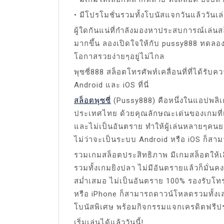
• มีโปรโมชั่นรวมทั้งโบนัสแจกวันแล้ววันเล
ผู้ใดกันแน่ที่กำลังมองหาประสบการณ์เล่นส
มากขึ้น ลองเปิดใจให้กับ pussy888 ทดลอง
โอกาสรวยง่ายๆอยู่ไม่ไกล
พุซซี่888 สล็อตโทรศัพท์เคลื่อนที่ที่ได้ร
Android และ iOS ที่นี่
สล็อตพุซซี่
(Pussy888) คือหนึ่งในแอปพลิ
ประเทศไทย ด้วยคุณลักษณะเด่นของเกมที่เล
และไม่เป็นอันตราย ทำให้ผู้เล่นหลายๆคนย
ไม่ว่าจะเป็นระบบ Android หรือ iOS ก็สา
รวมเกมสล็อตประสิทธิภาพ มีเกมสล็อตให้เล
รวมทั้งเกมยิงปลา ไม่มีอันตรายแล้วก็มั่
สม่ำเสมอ ไม่เป็นอันตราย 100% รองรับโทรศั
หรือ iPhone ก็สามารถดาวน์โหลดรวมทั้งเล่
โบนัสพิเศษ พร้อมกิจกรรมแจกเครดิตฟรีป
เริ่มเล่นได้แล้ววันนี้!