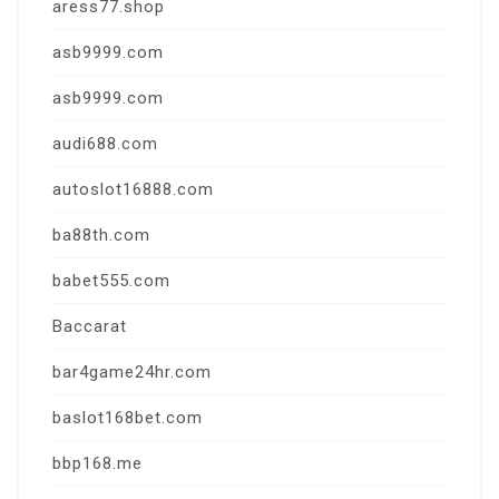
aress77.shop
asb9999.com
asb9999.com
audi688.com
autoslot16888.com
ba88th.com
babet555.com
Baccarat
bar4game24hr.com
baslot168bet.com
bbp168.me