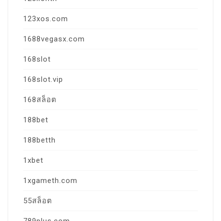
123xos.com
1688vegasx.com
168slot
168slot.vip
168สล็อต
188bet
188betth
1xbet
1xgameth.com
55สล็อต