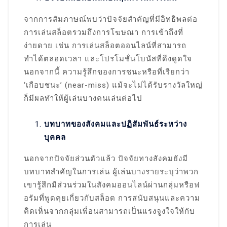
จากการสัมภาษณ์พบว่าปัจจัยสำคัญที่มีอิทธิพลต่อ
การเล่นสล็อตรวมถึงการโฆษณา การเข้าถึงที่
ง่ายดาย เช่น การเล่นสล็อตออนไลน์ที่สามารถ
ทำได้ตลอดเวลา และโปรโมชั่นโบนัสที่ดึงดูดใจ
นอกจากนี้ ความรู้สึกของการชนะหรือที่เรียกว่า
‘เกือบชนะ’ (near-miss) แม้จะไม่ได้รับรางวัลใหญ่
ก็มีผลทำให้ผู้เล่นบางคนเล่นต่อไป
บทบาทของสังคมและปฏิสัมพันธ์ระหว่าง
บุคคล
นอกจากปัจจัยส่วนตัวแล้ว ปัจจัยทางสังคมยังมี
บทบาทสำคัญในการเล่น ผู้เล่นบางรายระบุว่าพวก
เขารู้สึกมีส่วนร่วมในสังคมออนไลน์ผ่านกลุ่มหรือฟ
อรัมที่พูดคุยเกี่ยวกับสล็อต การสนับสนุนและความ
คิดเห็นจากกลุ่มเพื่อนสามารถเป็นแรงจูงใจให้กับ
การเล่น