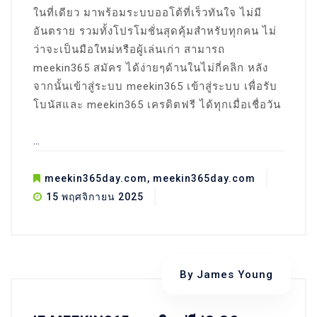
ในที่เดียว มาพร้อมระบบออโต้ที่เร็วทันใจ ไม่มี
อันตราย รวมทั้งโปรโมชั่นสุดคุ้มสำหรับทุกคน ไม่
ว่าจะเป็นมือใหม่หรือผู้เล่นเก่า สามารถ
meekin365 สมัคร ได้ง่ายๆด้านในไม่กี่คลิก หลัง
จากนั้นเข้าสู่ระบบ meekin365 เข้าสู่ระบบ เพื่อรับ
โบนัสและ meekin365 เครดิตฟรี ได้ทุกเมื่อเชื่อวัน
…
meekin365day.com
,
meekin365day.com
15 พฤศจิกายน 2025
By
James Young