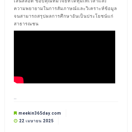
เล่นสล็อต ขอบคุณทีมวิจัยที่ได้ทุ่มเทเวลาและ
ความพยายามในการสัมภาษณ์และวิเคราะห์ข้อมูล
จนสามารถสรุปผลการศึกษาอันเป็นประโยชน์แก่
สาธารณชน
…
meekin365day.com
22 เมษายน 2025