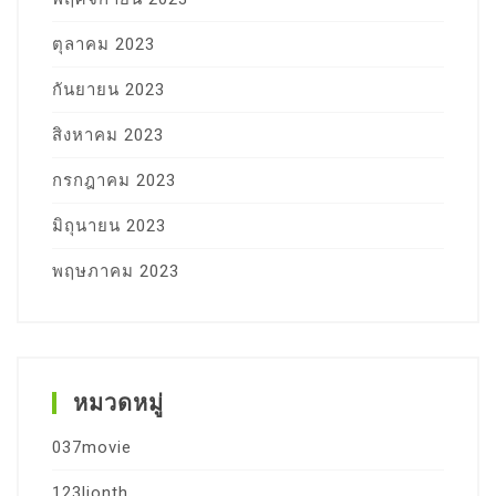
ตุลาคม 2023
กันยายน 2023
สิงหาคม 2023
กรกฎาคม 2023
มิถุนายน 2023
พฤษภาคม 2023
หมวดหมู่
037movie
123lionth