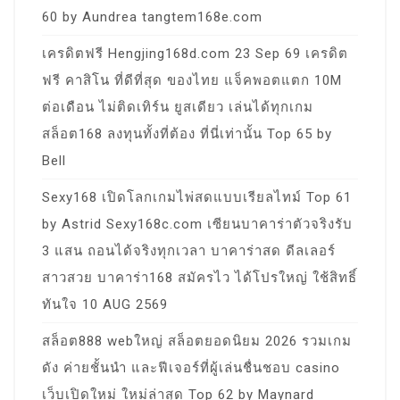
60 by Aundrea tangtem168e.com
เครดิตฟรี Hengjing168d.com 23 Sep 69 เครดิต
ฟรี คาสิโน ที่ดีที่สุด ของไทย แจ็คพอตแตก 10M
ต่อเดือน ไม่ติดเทิร์น ยูสเดียว เล่นได้ทุกเกม
สล็อต168 ลงทุนทั้งที่ต้อง ที่นี่เท่านั้น Top 65 by
Bell
Sexy168 เปิดโลกเกมไพ่สดแบบเรียลไทม์ Top 61
by Astrid Sexy168c.com เซียนบาคาร่าตัวจริงรับ
3 แสน ถอนได้จริงทุกเวลา บาคาร่าสด ดีลเลอร์
สาวสวย บาคาร่า168 สมัครไว ได้โปรใหญ่ ใช้สิทธิ์
ทันใจ 10 AUG 2569
สล็อต888 webใหญ่ สล็อตยอดนิยม 2026 รวมเกม
ดัง ค่ายชั้นนำ และฟีเจอร์ที่ผู้เล่นชื่นชอบ casino
เว็บเปิดใหม่ ใหม่ล่าสุด Top 62 by Maynard