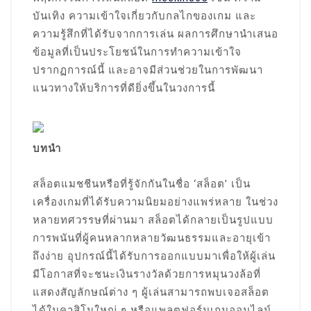
บันเทิง ความเข้าใจเกี่ยวกับกลไกของเกม และ
ความรู้สึกที่ได้รับจากการเล่น ผลการศึกษานำเสนอ
ข้อมูลที่เป็นประโยชน์ในการทำความเข้าใจ
ปรากฏการณ์นี้ และอาจมีส่วนช่วยในการพัฒนา
แนวทางให้บริการที่ดียิ่งขึ้นในวงการนี้
บทนำ
สล็อตแมชชีนหรือที่รู้จักกันในชื่อ ‘สล็อต’ เป็น
เครื่องเกมที่ได้รับความนิยมอย่างแพร่หลาย ในช่วง
หลายทศวรรษที่ผ่านมา สล็อตได้กลายเป็นรูปแบบ
การพนันที่ผู้คนหลากหลายวัฒนธรรมและอายุเข้า
ถึงง่าย อุปกรณ์นี้ได้รับการออกแบบมาเพื่อให้ผู้เล่น
มีโอกาสที่จะชนะเงินรางวัลด้วยการหมุนวงล้อที่
แสดงสัญลักษณ์ต่าง ๆ ผู้เล่นสามารถพบเจอสล็อต
ได้ในคาสิโนใหญ่ ๆ หรือแพลตฟอร์มเกมออนไลน์