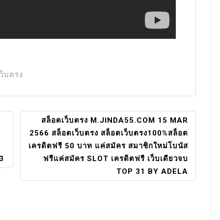
ว็บตรง
สล็อตเว็บตรง M.JINDA55.COM 15 MAR
2566 สล็อตเว็บตรง สล็อตเว็บตรง100%สล็อต
เครดิตฟรี 50 บาท แค่สมัคร สมาชิกใหม่โบนัส
3
ฟรีแค่สมัคร SLOT เครดิตฟรี เว็บเดียวจบ
TOP 31 BY ADELA