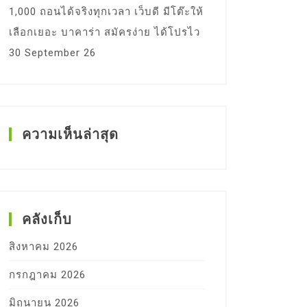
1,000 ถอนได้จริงทุกเวลา เว็บดี มีโต๊ะให้
เลือกเยอะ บาคาร่า สมัครง่าย ได้โปรไว
30 September 26
ความเห็นล่าสุด
คลังเก็บ
สิงหาคม 2026
กรกฎาคม 2026
มิถุนายน 2026