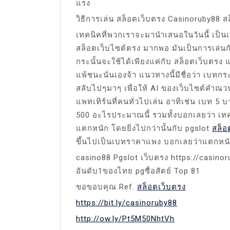
แรง
วิธีการเล่น สล็อตเว็บตรง Casinoruby88 ส
เทคนิคที่พวกเราจะมานำเสนอในวันนี้ เป็นเ
สล็อตเว็บไซต์ตรง มากพอ มันเป็นการเล่นกั
กระนั้นจะใช้ได้เพียงแค่กับ สล็อตเว็บตรง
แพ้ชนะนั่นเองจ้า แนวทางนี้มีชื่อว่า เบท
สลับไปๆมาๆ เพื่อให้ AI ของเว็บไซต์คำณวน
แพทเทิร์นที่คนทั่วไปเล่น อาทิเช่น เบท 5 
500 อะไรประมาณนี้ รวมทั้งบอกเลยว่า เทคน
แตกหนัก โดยยิ่งไปกว่านั้นกับ pgslot
สล็อ
ขึ้นไปเป็นเบทราคาแพง บอกเลยว่าแตกหนักก
casino88 Pgslot เว็บตรง https://casino
อันดับ1ของไทย pgซื่อสัตย์ Top 81
ขอขอบคุณ Ref.
สล็อตเว็บตรง
https://bit.ly/casinoruby88
http://ow.ly/Pt5M50NhtVh