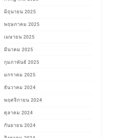
มิถุนายน 2025
พฤษภาคม 2025
เมษายน 2025
มีนาคม 2025
กุมภาพันธ์ 2025
มกราคม 2025
ธันวาคม 2024
พฤศจิกายน 2024
ตุลาคม 2024
กันยายน 2024