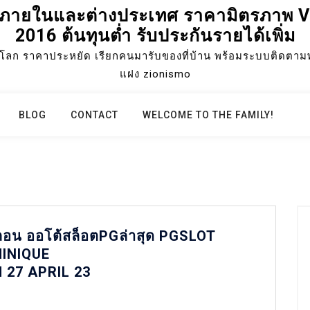
่ ทั้งภายในและต่างประเทศ ราคามิตรภ
2016 ต้นทุนต่ำ รับประกันรายได้เพิ่ม
ั่วโลก ราคาประหยัด เรียกคนมารับของที่บ้าน พร้อมระบบติดตามพัส
แฝง zionismo
BLOG
CONTACT
WELCOME TO THE FAMILY!
อน ออโต้สล็อตPGล่าสุด PGSLOT
MINIQUE
27 APRIL 23