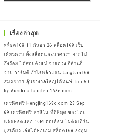
เรื่องล่าสุด
สล็อต168 11 กันยา 26 สล็อต168 เว็บ
เดียวครบ ทั้งสล็อตและบาคาร่า ฝากไม่
ถึงร้อย ได้สอยตังแน่ จ่ายตรง กี่ล้านก็
จ่าย การันตี กำไรหลักแสน tangtem168
สมัครง่าย ลุ้นรางวัลใหญ่ได้ทันที Top 60
by Aundrea tangtem168e.com
เครดิตฟรี Hengjing168d.com 23 Sep
69 เครดิตฟรี คาสิโน ที่ดีที่สุด ของไทย
แจ็คพอตแตก 10M ต่อเดือน ไม่ติดเทิร์น
ยูสเดียว เล่นได้ทุกเกม สล็อต168 ลงทุน