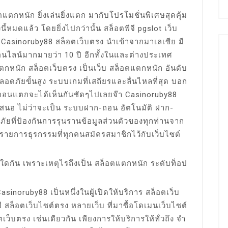
แตกหนัก ยิ่งเล่นยิ่งแตก มากับโปรโมชั่นพิเศษสุดคุ้ม
ี้หมดแล้ว โดยยิ่งไปกว่านั้น สล็อตพีจี pgslot เว็บ
การ Casinoruby88 สล็อตเว็บตรง นำเข้าจากมาเลเซีย มี
นไลน์มากมายว่า 10 ปี อีกทั้งในและต่างประเทศ
กหนัก สล็อตเว็บตรง เป็นเว็บ สล็อตแตกหนัก อันดับ
ลอดภัยขั้นสูง ระบบเกมที่เสถียรและลื่นไหลที่สุด บอก
ม ตอนแตกจะได้เห็นกันชัดๆไปเลยจ๊า Casinoruby88
เสนอ ไม่ว่าจะเป็น ระบบฝาก-ถอน อัตโนมัติ ฝาก-
ยที่ป้องกันการรุนรานข้อมูลส่วนตัวของทุกท่านจาก
ยการธุรกรรมที่ทุกคนสมัครสมาชิกไว้กับเว็บไซต์
้ใดกัน เพราะเหตุไรถึงเป็น สล็อตแตกหนัก ระดับท็อป
inoruby88 เป็นหนึ่งในผู้เปิดให้บริการ สล็อตเว็บ
 สล็อตเว็บไซต์ตรง หลายเว็บ ที่มาซื้อโดเมนเว็บไซต์
็บตรง เช่นเดียวกัน เพียงการให้บริการให้ทั่วถึง จำ