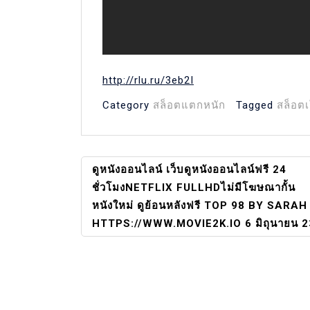
http://rlu.ru/3eb2I
Category
สล็อตแตกหนัก
Tagged
สล็อตเ
แนะแนว
ดูหนังออนไลน์ เว็บดูหนังออนไลน์ฟรี 24
ชั่วโมงNETFLIX FULLHDไม่มีโฆษณากั้น
เรื่อง
หนังใหม่ ดูย้อนหลังฟรี TOP 98 BY SARAH
HTTPS://WWW.MOVIE2K.IO 6 มิถุนายน 2