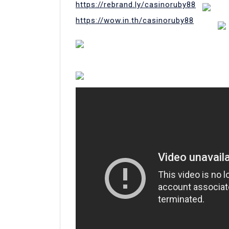
https://rebrand.ly/casinoruby88
https://wow.in.th/casinoruby88