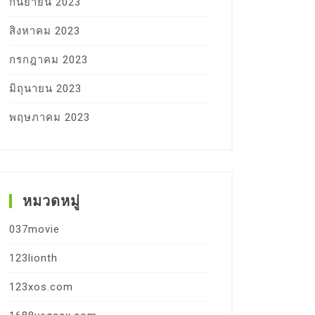
กันยายน 2023
สิงหาคม 2023
กรกฎาคม 2023
มิถุนายน 2023
พฤษภาคม 2023
หมวดหมู่
037movie
123lionth
123xos.com