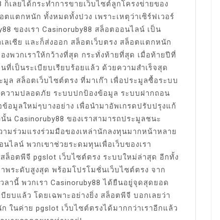
88 ก็เลยได้กระทำการขายเว็บไซต์ลูกโครงข่ายของ
แตกหนัก ทั้งหมดทั้งปวง เพราะเหตุว่าเซิร์ฟเวอร์
y88 ของเรา Casinoruby88 สล็อตออนไลน์ เป็น
มาเลเซีย และก็ส่งออก สล็อตเว็บตรง สล็อตแตกหนัก
วกเราให้กว้างที่สุด กระทั่งท้ายที่สุด เมื่อท้ายปีที่
นที่เป็นระเบียบเรียบร้อยแล้ว ด้วยความสำเร็จสุด
มูล สล็อตเว็บไซต์ตรง ที่มาเก๊า เพื่อประมูลซื้อระบบ
ะบบความปลอดภัย ระบบปกป้องข้อมูล ระบบฝากถอน
อข้อมูลใหม่ๆบางอย่าง เพื่อนำมาอัพเกรดปรับปรุงแก้
ั้งนั้น Casinoruby88 ของเราสามารถประมูลชนะ
วามร่วมแรงร่วมมือของเหล่านักลงทุนมากหน้าหลาย
ตออนไลน์ พวกเขาช่วยระดมทุนเพื่อเว็บของเรา
็อตพีจี pgslot เว็บไซต์ตรง ระบบใหม่ล่าสุด อีกทั้ง
พระดับสูงสุด พร้อมโปรโมชั่นเว็บไซต์ตรง จาก
เวลานี้ พวกเรา Casinoruby88 ได้ยืนอยู่จุดสุดยอด
บียบแล้ว โดยเฉพาะอย่างยิ่ง สล็อตพีจี บอกเลยว่า
ัก ในค่าย pgslot เว็บไซต์ตรงได้มากกว่าเราอีกแล้ว