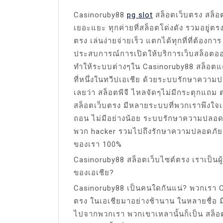
Casinoruby88
pg slot
สล็อตเว็บตรง สล็อต
เยอะแยะ ทุกค่ายที่สล็อตโด่งดัง รวมอยู่ตรงน
ตรง เล่นง่ายจ่ายเร็ว แตกได้ทุกที่ที่ต้อง
ประสบการณ์การเปิดให้บริการเว็บสล็อตออ
ทำให้ระบบต่างๆใน Casinoruby88 สล็อตแต
ที่หนึ่งในทวีปเอเชีย ด้วยระบบรักษาความป
เลยว่า สล็อตพีจี ไหลจัดๆไม่มีกระตุกแถ
สล็อตเว็บตรง มีหลายระบบที่พวกเราพึงใจ
ถอน ไม่มีอย่างน้อย ระบบรักษาความปลอดภั
พวก hacker รวมไปถึงรักษาความปลอดภัยรา
ของเรา 100%
Casinoruby88 สล็อตเว็บไซต์ตรง เราเป็นผู
ของเอเชีย?
Casinoruby88 เป็นคนใดกันแน่? พวกเรา Cas
ตรง ในเอเชียมาอย่างช้านาน ในหลายชื่อ มี
ไปจากพวกเรา พวกเขาเหลานั้นก็เป็น สล็อตเว