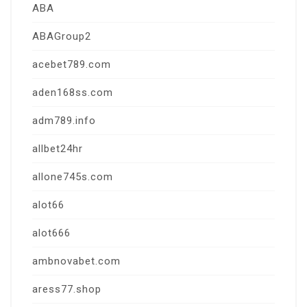
ABA
ABAGroup2
acebet789.com
aden168ss.com
adm789.info
allbet24hr
allone745s.com
alot66
alot666
ambnovabet.com
aress77.shop