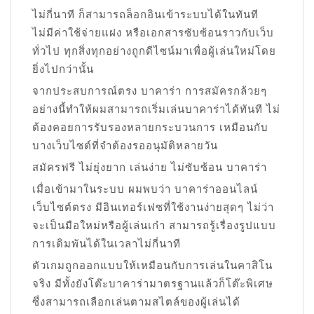
ไม่กี่นาที ก็สามารถล็อกอินเข้าระบบได้ในทันที
ไม่มีค่าใช้จ่ายแฝง หรือเอกสารซับซ้อนราวกับเว็บ
ทั่วไป ทุกสิ่งทุกอย่างถูกดีไซน์มาเพื่อผู้เล่นใหม่โดย
ยิ่งไปกว่านั้น
จากประสบการณ์ตรง บาคาร่า การสมัครกล้วยๆ
อย่างนี้ทำให้ผมสามารถเริ่มเล่นบาคาร่าได้ทันที ไม่
ต้องคอยการรับรองหลายกระบวนการ เหมือนกับ
บางเว็บไซต์ที่จำต้องรออนุมัติหลายวัน
สมัครฟรี ไม่ยุ่งยาก เล่นง่าย ไม่ซับซ้อน บาคาร่า
เมื่อเข้ามาในระบบ ผมพบว่า บาคาร่าออนไลน์
เว็บไซต์ตรง มีอินเทอร์เฟซที่ใช้งานง่ายสุดๆ ไม่ว่า
จะเป็นมือใหม่หรือผู้เล่นเก๋า สามารถรู้เรื่องรูปแบบ
การเดิมพันได้ในเวลาไม่กี่นาที
ตัวเกมถูกออกแบบให้เหมือนกับการเล่นในคาสิโน
จริง มีทั้งยังโต๊ะบาคาร่ามาตรฐานแล้วก็โต๊ะพิเศษ
ซึ่งสามารถเลือกเล่นตามสไตล์ของผู้เล่นได้