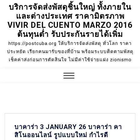
บริการจัดส่งพัสดุชิ้นใหญ่ ทั้งภายใน
Skip
และต่างประเทศ ราคามิตรภาพ
to
content
VIVIR DEL CUENTO MARZO 2016
ต้นทุนต่ำ รับประกันรายได้เพิ่ม
https://postcuba.org ให้บริการจัดส่งพัสดุ ทั่วโลก ราคา
ประหยัด เรียกคนมารับของที่บ้าน พร้อมระบบติดตามพัสดุ
เช็คค่าส่งก่อนการตัดสินใจ ไม่มีค่าใช้จ่ายแฝง zionismo
Close
Menu
บาคาร่า 3 JANUARY 26 บาคาร่า คา
สิโนออนไลน์ รูปแบบใหม่ กำไรดี