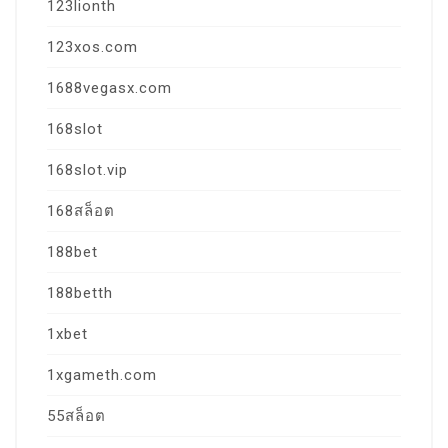
123lionth
123xos.com
1688vegasx.com
168slot
168slot.vip
168สล็อต
188bet
188betth
1xbet
1xgameth.com
55สล็อต