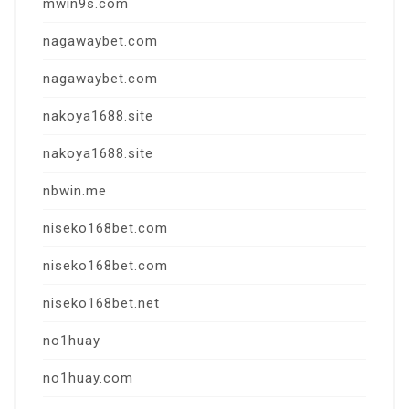
mwin9s.com
nagawaybet.com
nagawaybet.com
nakoya1688.site
nakoya1688.site
nbwin.me
niseko168bet.com
niseko168bet.com
niseko168bet.net
no1huay
no1huay.com