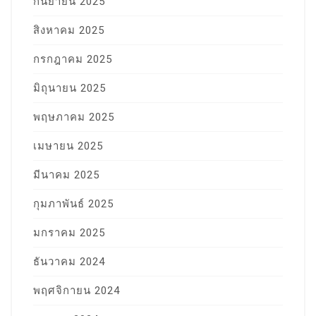
กันยายน 2025
สิงหาคม 2025
กรกฎาคม 2025
มิถุนายน 2025
พฤษภาคม 2025
เมษายน 2025
มีนาคม 2025
กุมภาพันธ์ 2025
มกราคม 2025
ธันวาคม 2024
พฤศจิกายน 2024