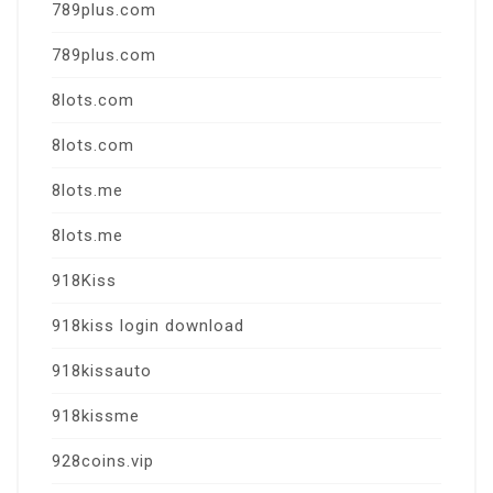
789plus.com
789plus.com
8lots.com
8lots.com
8lots.me
8lots.me
918Kiss
918kiss login download
918kissauto
918kissme
928coins.vip