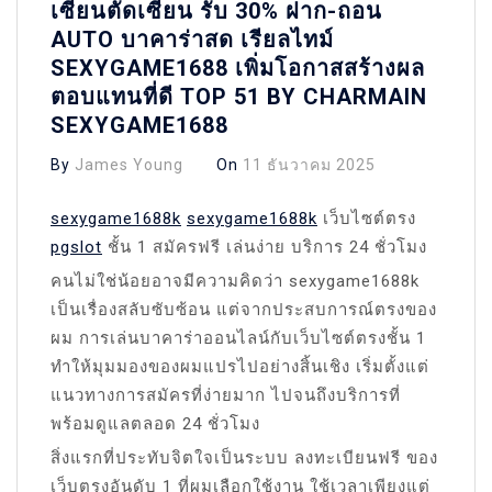
เซียนตัดเซียน รับ 30% ฝาก-ถอน
AUTO บาคาร่าสด เรียลไทม์
SEXYGAME1688 เพิ่มโอกาสสร้างผล
ตอบแทนที่ดี TOP 51 BY CHARMAIN
SEXYGAME1688
By
James Young
On
11 ธันวาคม 2025
sexygame1688k
sexygame1688k
เว็บไซต์ตรง
pgslot
ชั้น 1 สมัครฟรี เล่นง่าย บริการ 24 ชั่วโมง
คนไม่ใช่น้อยอาจมีความคิดว่า sexygame1688k
เป็นเรื่องสลับซับซ้อน แต่จากประสบการณ์ตรงของ
ผม การเล่นบาคาร่าออนไลน์กับเว็บไซต์ตรงชั้น 1
ทำให้มุมมองของผมแปรไปอย่างสิ้นเชิง เริ่มตั้งแต่
แนวทางการสมัครที่ง่ายมาก ไปจนถึงบริการที่
พร้อมดูแลตลอด 24 ชั่วโมง
สิ่งแรกที่ประทับจิตใจเป็นระบบ ลงทะเบียนฟรี ของ
เว็บตรงอันดับ 1 ที่ผมเลือกใช้งาน ใช้เวลาเพียงแต่