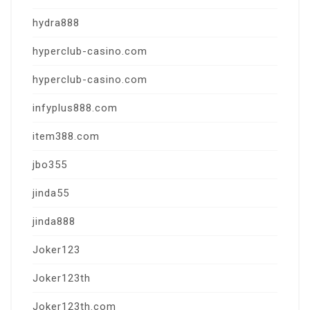
hydra888
hyperclub-casino.com
hyperclub-casino.com
infyplus888.com
item388.com
jbo355
jinda55
jinda888
Joker123
Joker123th
Joker123th.com