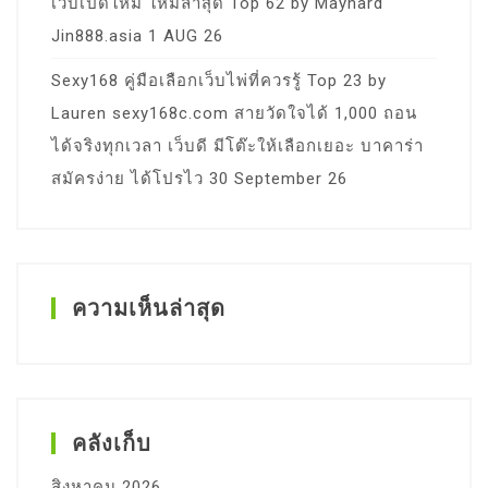
เว็บเปิดใหม่ ใหม่ล่าสุด Top 62 by Maynard
Jin888.asia 1 AUG 26
Sexy168 คู่มือเลือกเว็บไพ่ที่ควรรู้ Top 23 by
Lauren sexy168c.com สายวัดใจได้ 1,000 ถอน
ได้จริงทุกเวลา เว็บดี มีโต๊ะให้เลือกเยอะ บาคาร่า
สมัครง่าย ได้โปรไว 30 September 26
ความเห็นล่าสุด
คลังเก็บ
สิงหาคม 2026