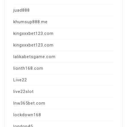
juad888
khumsup888.me
kingxxxbet123.com
kingxxxbet123.com
lalikabetsgame.com
lionth168.com
Live22
live22slot
lnw365bet.com
lockdown168
london45