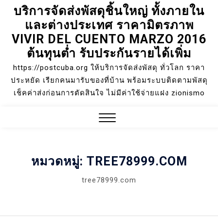
บริการจัดส่งพัสดุชิ้นใหญ่ ทั้งภายใน
Skip
และต่างประเทศ ราคามิตรภาพ
to
content
VIVIR DEL CUENTO MARZO 2016
ต้นทุนต่ำ รับประกันรายได้เพิ่ม
https://postcuba.org ให้บริการจัดส่งพัสดุ ทั่วโลก ราคา
ประหยัด เรียกคนมารับของที่บ้าน พร้อมระบบติดตามพัสดุ
เช็คค่าส่งก่อนการตัดสินใจ ไม่มีค่าใช้จ่ายแฝง zionismo
Close
Menu
หมวดหมู่:
TREE78999.COM
tree78999.com