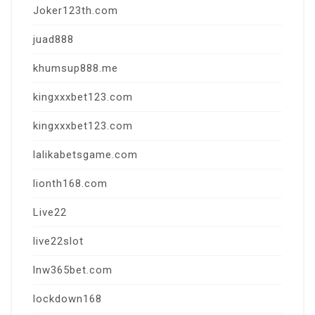
Joker123th.com
juad888
khumsup888.me
kingxxxbet123.com
kingxxxbet123.com
lalikabetsgame.com
lionth168.com
Live22
live22slot
lnw365bet.com
lockdown168