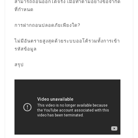
สามารถถอนออกได้จริง เมื่อทำตามอย่างข้อจำกัด
ที่กำหนด
การฝากถอนปลอดภัยเพียงใด?
ไม่มีอันตรายสูงสุดด้วยระบบออโต้รวมทั้งการเข้า
รหัสข้อมูล
สรุป