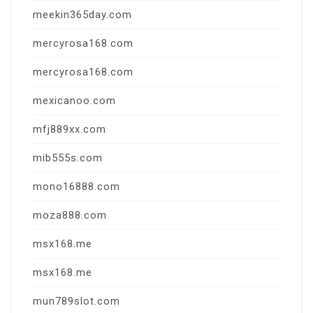
meekin365day.com
mercyrosa168.com
mercyrosa168.com
mexicanoo.com
mfj889xx.com
mib555s.com
mono16888.com
moza888.com
msx168.me
msx168.me
mun789slot.com