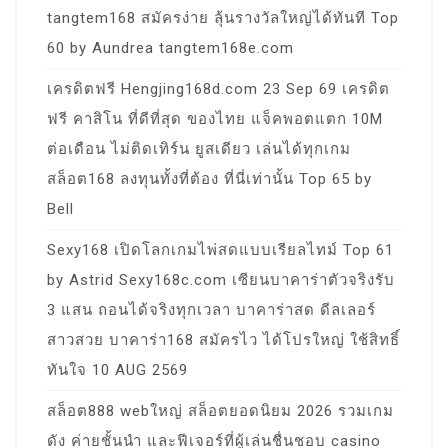
tangtem168 สมัครง่าย ลุ้นรางวัลใหญ่ได้ทันที Top
60 by Aundrea tangtem168e.com
เครดิตฟรี Hengjing168d.com 23 Sep 69 เครดิต
ฟรี คาสิโน ที่ดีที่สุด ของไทย แจ็คพอตแตก 10M
ต่อเดือน ไม่ติดเทิร์น ยูสเดียว เล่นได้ทุกเกม
สล็อต168 ลงทุนทั้งที่ต้อง ที่นี่เท่านั้น Top 65 by
Bell
Sexy168 เปิดโลกเกมไพ่สดแบบเรียลไทม์ Top 61
by Astrid Sexy168c.com เซียนบาคาร่าตัวจริงรับ
3 แสน ถอนได้จริงทุกเวลา บาคาร่าสด ดีลเลอร์
สาวสวย บาคาร่า168 สมัครไว ได้โปรใหญ่ ใช้สิทธิ์
ทันใจ 10 AUG 2569
สล็อต888 webใหญ่ สล็อตยอดนิยม 2026 รวมเกม
ดัง ค่ายชั้นนำ และฟีเจอร์ที่ผู้เล่นชื่นชอบ casino