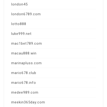
london45
london6789.com
lotto888
luke999.net
mac1bet789.com
macau888.win
marinapluss.com
mario678.club
mario678.info
medee989.com
meekin365day.com