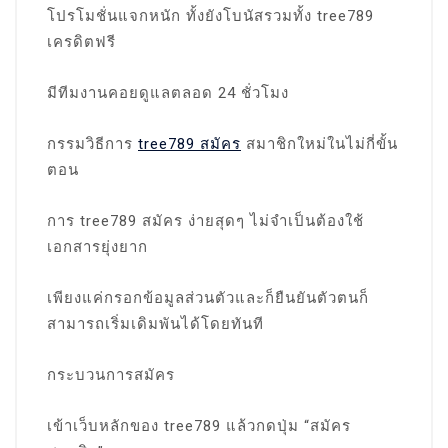
โปรโมชั่นแจกหนัก ทั้งยังโบนัสรวมทั้ง tree789
เครดิตฟรี
มีทีมงานคอยดูแลตลอด 24 ชั่วโมง
กรรมวิธีการ
tree789 สมัคร
สมาชิกใหม่ในไม่กี่ขั้น
ตอน
การ tree789 สมัคร ง่ายสุดๆ ไม่จำเป็นต้องใช้
เอกสารยุ่งยาก
เพียงแค่กรอกข้อมูลส่วนตัวและก็ยืนยันตัวตนก็
สามารถเริ่มเดิมพันได้โดยทันที
กระบวนการสมัคร
เข้าเว็บหลักของ tree789 แล้วกดปุ่ม “สมัคร