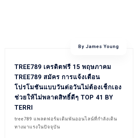
By
James Young
TREE789 เครดิตฟรี 15 พฤษภาคม
TREE789 สมัคร การแจ้งเตือน
โปรโมชันแบบวันต่อวันไม่ต้องเช็กเอง
ช่วยให้ไม่พลาดสิทธิ์ดีๆ TOP 41 BY
TERRI
tree789 แพลตฟอร์มเดิมพันออนไลน์ที่กำลังเดิน
ทางมาแรงในปัจจุบัน