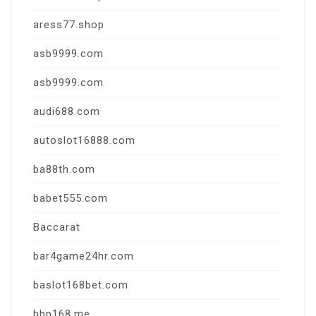
aress77.shop
asb9999.com
asb9999.com
audi688.com
autoslot16888.com
ba88th.com
babet555.com
Baccarat
bar4game24hr.com
baslot168bet.com
bbp168.me