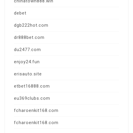
chinatown888.win
debet
dgb222hot.com
dr888bet.com
du2477.com
enjoy24.fun
erisauto.site
etbet16888.com
eu369clubs.com
fcharoenkit168.com
fcharoenkit168.com