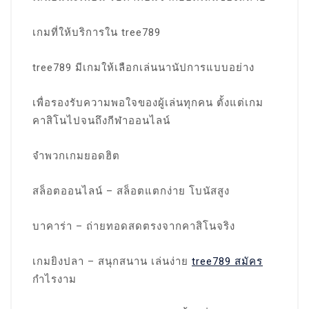
เกมที่ให้บริการใน tree789
tree789 มีเกมให้เลือกเล่นนานัปการแบบอย่าง
เพื่อรองรับความพอใจของผู้เล่นทุกคน ตั้งแต่เกม
คาสิโนไปจนถึงกีฬาออนไลน์
จำพวกเกมยอดฮิต
สล็อตออนไลน์ – สล็อตแตกง่าย โบนัสสูง
บาคาร่า – ถ่ายทอดสดตรงจากคาสิโนจริง
เกมยิงปลา – สนุกสนาน เล่นง่าย
tree789 สมัคร
กำไรงาม