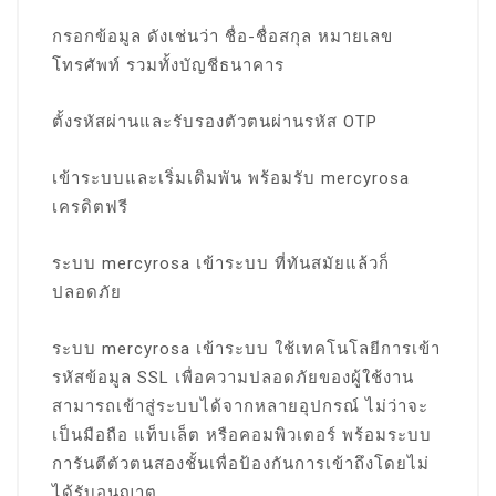
กรอกข้อมูล ดังเช่นว่า ชื่อ-ชื่อสกุล หมายเลข
โทรศัพท์ รวมทั้งบัญชีธนาคาร
ตั้งรหัสผ่านและรับรองตัวตนผ่านรหัส OTP
เข้าระบบและเริ่มเดิมพัน พร้อมรับ mercyrosa
เครดิตฟรี
ระบบ mercyrosa เข้าระบบ ที่ทันสมัยแล้วก็
ปลอดภัย
ระบบ mercyrosa เข้าระบบ ใช้เทคโนโลยีการเข้า
รหัสข้อมูล SSL เพื่อความปลอดภัยของผู้ใช้งาน
สามารถเข้าสู่ระบบได้จากหลายอุปกรณ์ ไม่ว่าจะ
เป็นมือถือ แท็บเล็ต หรือคอมพิวเตอร์ พร้อมระบบ
การันตีตัวตนสองชั้นเพื่อป้องกันการเข้าถึงโดยไม่
ได้รับอนุญาต