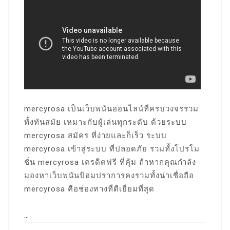
mercyrosa เป็นเว็บพนันออนไลน์ที่ครบวงจรรวม
ทั้งทันสมัย เหมาะกับผู้เล่นทุกระดับ ด้วยระบบ
mercyrosa สมัคร ที่ง่ายและก็เร็ว ระบบ
mercyrosa เข้าสู่ระบบ ที่ปลอดภัย รวมทั้งโปรโม
ชั่น mercyrosa เครดิตฟรี ที่คุ้ม ถ้าหากคุณกำลัง
มองหาเว็บพนันป้อมปราการคงรวมทั้งน่าเชื่อถือ
mercyrosa คือช่องทางที่ดีเยี่ยมที่สุด
…