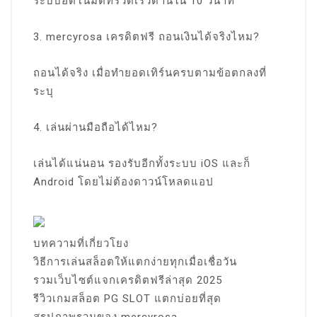
ระบบอัตโนมัติที่รวดเร็วด้านใน 10 วินาที
3. mercyrosa เครดิตฟรี ถอนเงินได้จริงไหม?
ถอนได้จริง เมื่อทำยอดเทิร์นครบตามข้อตกลงที่
ระบุ
4. เล่นผ่านมือถือได้ไหม?
เล่นได้แน่นอน รองรับอีกทั้งระบบ iOS และก็
Android โดยไม่ต้องดาวน์โหลดแอป
บทความที่เกี่ยวโยง
วิธีการเล่นสล็อตให้แตกง่ายทุกเมื่อเชื่อวัน
รวมเว็บไซต์แจกเครดิตฟรีล่าสุด 2025
รีวิวเกมสล็อต PG SLOT แตกบ่อยที่สุด