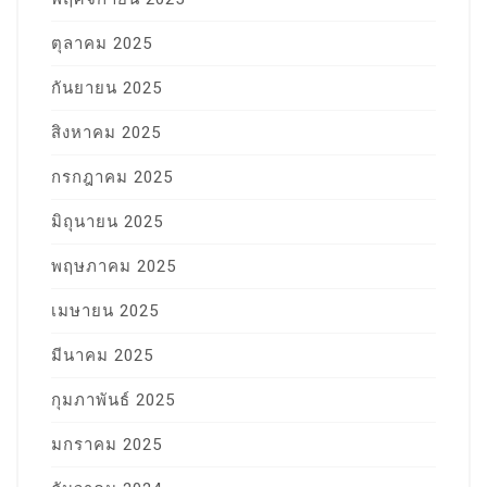
ตุลาคม 2025
กันยายน 2025
สิงหาคม 2025
กรกฎาคม 2025
มิถุนายน 2025
พฤษภาคม 2025
เมษายน 2025
มีนาคม 2025
กุมภาพันธ์ 2025
มกราคม 2025