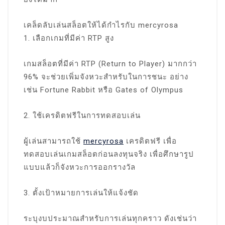
เคล็ดลับเล่นสล็อตให้ได้กำไรกับ mercyrosa
1. เลือกเกมที่มีค่า RTP สูง
เกมสล็อตที่มีค่า RTP (Return to Player) มากกว่า
96% จะช่วยเพิ่มจังหวะสำหรับในการชนะ อย่าง
เช่น Fortune Rabbit หรือ Gates of Olympus
2. ใช้เครดิตฟรีในการทดสอบเล่น
ผู้เล่นสามารถใช้
mercyrosa
เครดิตฟรี เพื่อ
ทดสอบเล่นเกมสล็อตก่อนลงทุนจริง เพื่อศึกษารูป
แบบแล้วก็จังหวะการออกรางวัล
3. ตั้งเป้าหมายการเล่นให้แจ้งชัด
ระบุงบประมาณสำหรับการเล่นทุกคราว ดังเช่นว่า