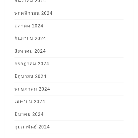
ธันวาคม 2024
พฤศจิกายน 2024
ตุลาคม 2024
กันยายน 2024
สิงหาคม 2024
กรกฎาคม 2024
มิถุนายน 2024
พฤษภาคม 2024
เมษายน 2024
มีนาคม 2024
กุมภาพันธ์ 2024