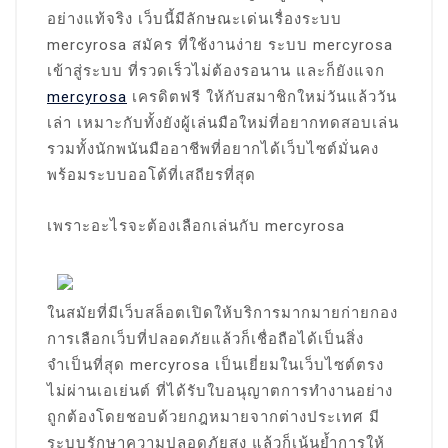
อย่างแท้จริง เว็บนี้มีลักษณะเด่นเรื่องระบบ
mercyrosa สมัคร ที่ใช้งานง่าย ระบบ mercyrosa
เข้าสู่ระบบ ที่รวดเร็วไม่ต้องรอนาน และก็ยังแจก
mercyrosa
เครดิตฟรี ให้กับสมาชิกใหม่วันแล้ววัน
เล่า เหมาะกับทั้งยังผู้เล่นมือใหม่ที่อยากทดสอบเล่น
รวมทั้งนักพนันมืออาชีพที่อยากได้เว็บไซต์มั่นคง
พร้อมระบบออโต้ที่เสถียรที่สุด
เพราะอะไรจะต้องเลือกเล่นกับ mercyrosa
ในสมัยที่มีเว็บสล็อตเปิดให้บริการมากมายก่ายกอง
การเลือกเว็บที่ปลอดภัยแล้วก็เชื่อถือได้เป็นสิ่ง
จำเป็นที่สุด mercyrosa เป็นเยี่ยมในเว็บไซต์ตรง
ไม่ผ่านเอเย่นต์ ที่ได้รับใบอนุญาตการทำงานอย่าง
ถูกต้องโดยชอบด้วยกฎหมายจากต่างประเทศ มี
ระบบรักษาความปลอดภัยสูง แล้วก็เน้นย้ำการให้