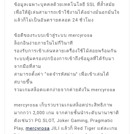
ข้อมูลเฉพาะบุคคลด้วยเทคโนโลยี SSL ที่ล้ำสมัย
เพื่อให้ผู้เล่นสามารถเข้าใช้งานได้อย่างมั่นอกมั่นใจ
แล้วก็ไม่เป็นอันตรายตลอด 24 ชั่วโมง
ข้อดีของระบบเข้าสู่ระบบ mercyrosa
ล็อกอินง่ายภายในไม่กี่วินาที
รองรับการเข้าเล่นหลายเครื่องใช้ไม้สอยพร้อมกัน
ระบบคุ้มครองปกป้องการเข้าถึงข้อมูลที่ได้รับมา
จากมือที่สาม
สามารถตั้งค่า “จดจำรหัสผ่าน” เพื่อเข้าเล่นได้
สบายขึ้น
รวมเกมสล็อตแตกง่ายจากค่ายดังใน mercyrosa
mercyrosa เก็บรวบรวมเกมสล็อตประสิทธิภาพ
มากกว่า 2,000 เกม จากค่ายชั้นนำระดับนานาชาติ
ดังเช่นว่า PG SLOT, Joker Gaming, Pragmatic
Play,
mercyrosa
JILI แล้วก็ Red Tiger แต่ละเกม