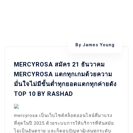
By
James Young
MERCYROSA สมัคร 21 ธันวาคม
MERCYROSA แตกทุกเกมด้วยความ
มั่นใจไม่มีขั้นต่ำทุกยอดแตกทุกค่ายดัง
TOP 10 BY RASHAD
mercyrosa เป็นเว็บไซต์สล็อตออนไลน์ที่มาแรง
ที่สุดในปี 2025 ด้วยระบบการให้บริการที่ทันสมัย
ไม่เป็นอันตราย และก็ตอบปัญหาผู้เล่นทุกระดับ