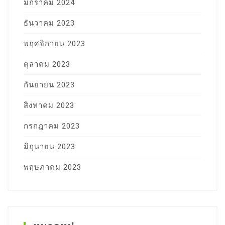
มกราคม 2024
ธันวาคม 2023
พฤศจิกายน 2023
ตุลาคม 2023
กันยายน 2023
สิงหาคม 2023
กรกฎาคม 2023
มิถุนายน 2023
พฤษภาคม 2023