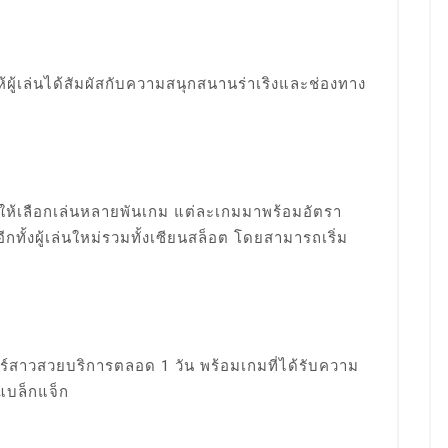
ห้ผู้เล่นได้สัมผัสกับความสนุกสนานร่าเริงและช่องทาง
ีให้เลือกเล่นหลายพันเกม แต่ละเกมมาพร้อมอัตรา
กทั้งผู้เล่นใหม่รวมทั้งเซียนสล็อต โดยสามารถเริ่ม
ร์สาวสวยบริการตลอด 1 วัน พร้อมเกมที่ได้รับความ
งแบล็กแจ็ก