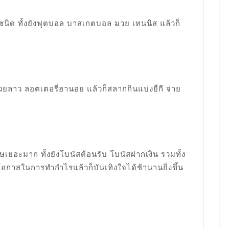
กชนิด ทั้งยังฟุตบอล บาสเกตบอล มวย เทนนิส แล้วก็
ยลาว ลอตเตอรี่ฮานอย แล้วก็สลากกินแบ่งยี่กี จ่าย
ษเยอะมาก ทั้งยังโบนัสต้อนรับ โบนัสฝากเงิน รวมทั้ง
มโอกาสในการทำกำไรแล้วก็บันเทิงใจได้ช้านานยิ่งขึ้น