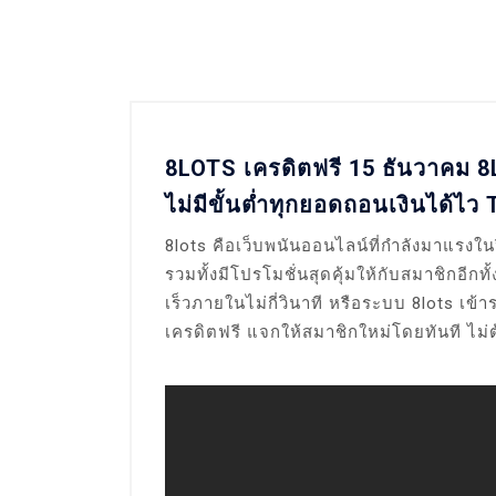
8LOTS เครดิตฟรี 15 ธันวาคม 8L
ไม่มีขั้นต่ำทุกยอดถอนเงินได้ไ
8lots คือเว็บพนันออนไลน์ที่กำลังมาแรงในป
รวมทั้งมีโปรโมชั่นสุดคุ้มให้กับสมาชิกอีกทั้
เร็วภายในไม่กี่วินาที หรือระบบ 8lots เข้าระ
เครดิตฟรี แจกให้สมาชิกใหม่โดยทันที ไม่ต