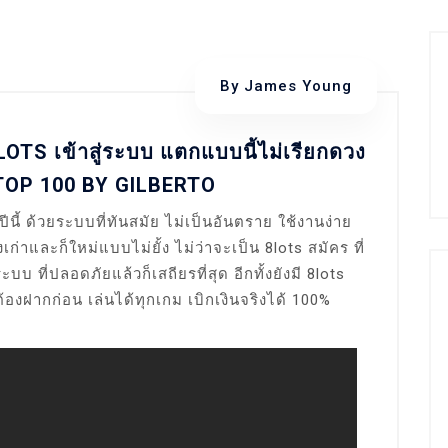
By
James Young
OTS เข้าสู่ระบบ แตกแบบนี้ไม่เรียกดวง
ว TOP 100 BY GILBERTO
ีนี้ ด้วยระบบที่ทันสมัย ไม่เป็นอันตราย ใช้งานง่าย
งเก่าและก็ใหม่แบบไม่ยั้ง ไม่ว่าจะเป็น 8lots สมัคร ที่
บบ ที่ปลอดภัยแล้วก็เสถียรที่สุด อีกทั้งยังมี 8lots
้องฝากก่อน เล่นได้ทุกเกม เบิกเงินจริงได้ 100%