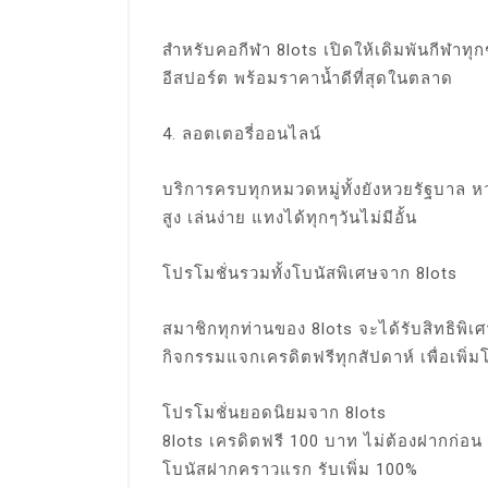
สำหรับคอกีฬา 8lots เปิดให้เดิมพันกีฬาทุ
อีสปอร์ต พร้อมราคาน้ำดีที่สุดในตลาด
4. ลอตเตอรี่ออนไลน์
บริการครบทุกหมวดหมู่ทั้งยังหวยรัฐบาล หว
สูง เล่นง่าย แทงได้ทุกๆวันไม่มีอั้น
โปรโมชั่นรวมทั้งโบนัสพิเศษจาก 8lots
สมาชิกทุกท่านของ 8lots จะได้รับสิทธิพิเศ
กิจกรรมแจกเครดิตฟรีทุกสัปดาห์ เพื่อเพิ่
โปรโมชั่นยอดนิยมจาก 8lots
8lots เครดิตฟรี 100 บาท ไม่ต้องฝากก่อน
โบนัสฝากคราวแรก รับเพิ่ม 100%