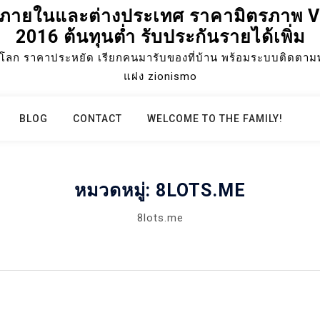
่ ทั้งภายในและต่างประเทศ ราคามิตรภ
2016 ต้นทุนต่ำ รับประกันรายได้เพิ่ม
ั่วโลก ราคาประหยัด เรียกคนมารับของที่บ้าน พร้อมระบบติดตามพัส
แฝง zionismo
BLOG
CONTACT
WELCOME TO THE FAMILY!
หมวดหมู่:
8LOTS.ME
8lots.me