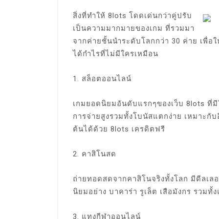
สิ่งที่ทำให้ 8lots โดดเด่นกว่าคู่ปรับ
เป็นความมากมายของเกม ที่รวมมา
จากค่ายชั้นนำระดับโลกกว่า 30 ค่าย เพื่อใ
ได้กำไรที่ไม่มีใครเหมือน
1. สล็อตออนไลน์
เกมยอดนิยมอันดับแรกๆของเว็บ 8lots ที่ม
การจ่ายสูงรวมทั้งโบนัสแตกง่าย เหมาะกับอี
ต้นได้ด้วย 8lots เครดิตฟรี
2. คาสิโนสด
ถ่ายทอดสดจากคาสิโนจริงทั้งโลก มีดีลเลอ
นิยมอย่าง บาคาร่า รูเล็ต เสือมังกร รวมทั้
3. แทงกีฬาออนไลน์