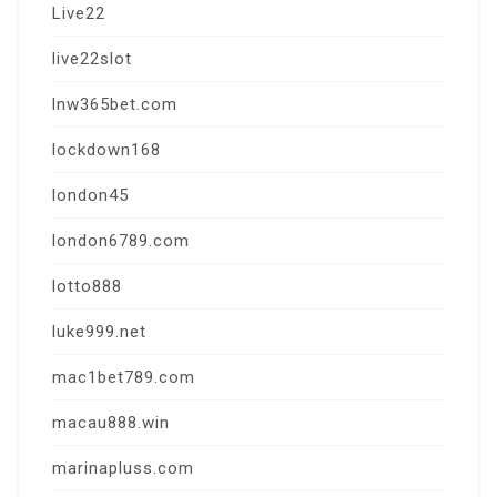
Live22
live22slot
lnw365bet.com
lockdown168
london45
london6789.com
lotto888
luke999.net
mac1bet789.com
macau888.win
marinapluss.com