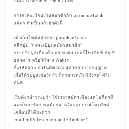
ขั้นตอน paradise1club สมัคร
การลงทะเบียนเป็นสมาชิกกับ paradise1club
สมัคร ทำเป็นกล้วยๆดังนี้:
เข้าเว็บไซต์หลักของ paradise1club
คลิกปุ่ม “ลงทะเบียนสมัครสมาชิก”
กรอกข้อมูลเบื้องต้น อย่างเช่น เบอร์โทรศัพท์ บัญชี
ธนาคาร หรือวิถีทาง Wallet
ตั้งรหัสผ่าน การันตีตัวตน แล้วคอยการอนุญาต
เมื่อได้รับยูสเซอร์แล้ว ก็สามารถเริ่มใช้งานได้ใน
ทันที
เว็บดังกล่าวระบุว่า ใช้เวลาสมัครเพียงแค่ไม่กี่นาที
และก็รองรับการสมัครผ่านวัสดุอุปกรณ์โทรศัพท์
เคลื่อนที่ได้สะดวก
:contentReferenceoaicite:1index=1