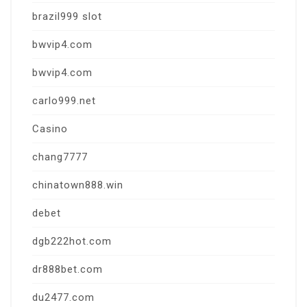
brazil999 slot
bwvip4.com
bwvip4.com
carlo999.net
Casino
chang7777
chinatown888.win
debet
dgb222hot.com
dr888bet.com
du2477.com