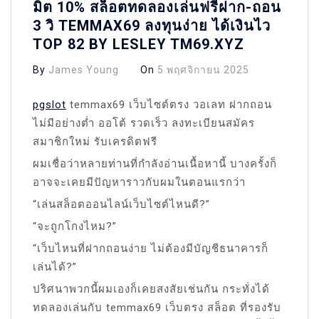
มิต 10% สล็อตทดลองเล่นฟรีฝาก-ถอน
3 วิ TEMMAX69 ลงทุนง่าย ได้เงินไว
TOP 82 BY LESLEY TM69.XYZ
By
James Young
On
5 พฤศจิกายน 2025
pgslot
temmax69 เว็บไซต์ตรง วอเลท ฝากถอน
ไม่มีอย่างต่ำ ออโต้ รวดเร็ว ลงทะเบียนสมัคร
สมาชิกใหม่ รับเครดิตฟรี
ผมเชื่อว่าหลายท่านที่กำลังอ่านเนื้อหานี้ บางครั้งก็
อาจจะเคยมีปัญหาราวกับผมในตอนแรกว่า
“เล่นสล็อตออนไลน์เว็บไซต์ไหนดี?”
“จะถูกโกงไหม?”
“เว็บไหนที่ฝากถอนง่าย ไม่ต้องมีบัญชีธนาคารก็
เล่นได้?”
ปริศนาพวกนี้ผมเองก็เคยสงสัยเช่นกัน กระทั่งได้
ทดลองเล่นกับ temmax69 เว็บตรง สล็อต ที่รองรับ