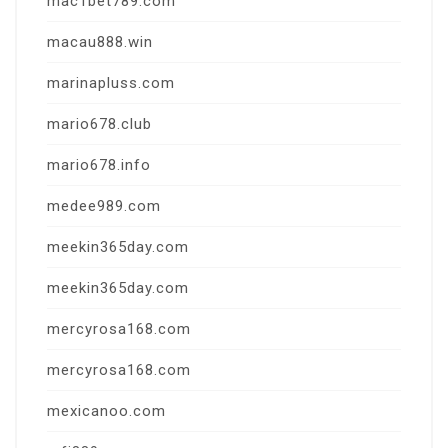
mac1bet789.com
macau888.win
marinapluss.com
mario678.club
mario678.info
medee989.com
meekin365day.com
meekin365day.com
mercyrosa168.com
mercyrosa168.com
mexicanoo.com