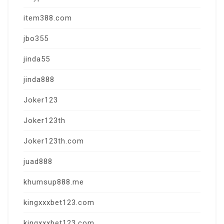
item388.com
jbo355
jinda55
jinda888
Joker123
Joker123th
Joker123th.com
juad888
khumsup888.me
kingxxxbet123.com
kingxxxbet123.com