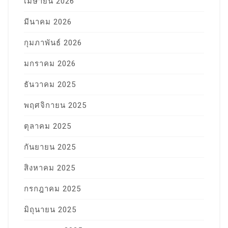
เมษายน 2026
มีนาคม 2026
กุมภาพันธ์ 2026
มกราคม 2026
ธันวาคม 2025
พฤศจิกายน 2025
ตุลาคม 2025
กันยายน 2025
สิงหาคม 2025
กรกฎาคม 2025
มิถุนายน 2025