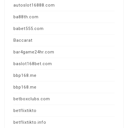
autoslot16888.com
ba88th.com
babet555.com
Baccarat
bar4game24hr.com
baslot168bet.com
bbp168.me
bbp168.me
betboxclubs.com
betflixtikto
betflixtikto.info