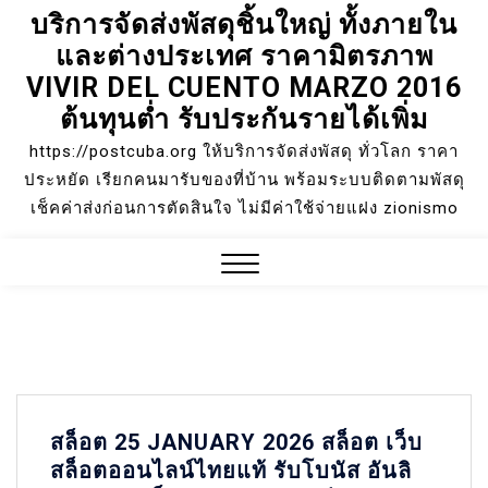
บริการจัดส่งพัสดุชิ้นใหญ่ ทั้งภายใน
Skip
และต่างประเทศ ราคามิตรภาพ
to
content
VIVIR DEL CUENTO MARZO 2016
ต้นทุนต่ำ รับประกันรายได้เพิ่ม
https://postcuba.org ให้บริการจัดส่งพัสดุ ทั่วโลก ราคา
ประหยัด เรียกคนมารับของที่บ้าน พร้อมระบบติดตามพัสดุ
เช็คค่าส่งก่อนการตัดสินใจ ไม่มีค่าใช้จ่ายแฝง zionismo
Close
Menu
สล็อต 25 JANUARY 2026 สล็อต เว็บ
สล็อตออนไลน์ไทยแท้ รับโบนัส อันลิ