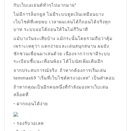
กับเว็บเอเย่นต์ทั่วๆไปมากมาย”
ไม่มีการล็อกยูส ไม่มีระบบดูดเงินเหมือนบาง
เว็บไซต์ที่เคยพบ เวลาผมเล่นได้ก็ถอนได้จริงทุก
บาท ระบบออโต้ถอนให้ในไม่กี่วินาที
แม้บางวันจะเสียบ้าง แม้กระนั้นโดยรวมถือว่าคุ้ม
เพราะเหตุว่า แตกง่ายและเล่นสนุกสนาน ผมยัง
ชักชวนเพื่อนมาเล่นด้วย เนื่องจากว่าเขามีระบบ
ระเบียบชี้แนะเพื่อนพ้อง ได้โบนัสเพิ่มเติมอีก
จากประสบการณ์จริง: ถ้าหากต้องการเริ่มเล่น
temmax69 “เริ่มที่เว็บไซต์ตรงวอเลท” เป็นคำตอบ
ถ้าหากคุณเป็นอีกคนหนึ่งที่กำลังมองหาเว็บเล่น
สล็อตที่
• ฝากถอนได้ง่าย
• รองรับวอเลท