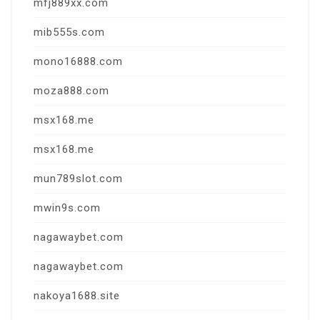
mfj889xx.com
mib555s.com
mono16888.com
moza888.com
msx168.me
msx168.me
mun789slot.com
mwin9s.com
nagawaybet.com
nagawaybet.com
nakoya1688.site