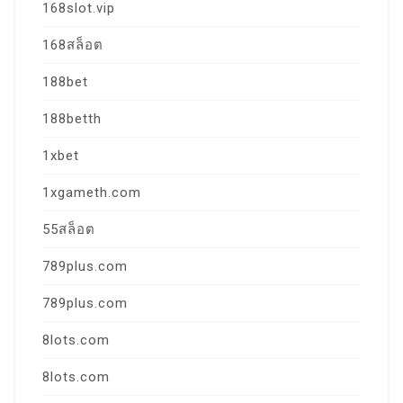
168slot.vip
168สล็อต
188bet
188betth
1xbet
1xgameth.com
55สล็อต
789plus.com
789plus.com
8lots.com
8lots.com