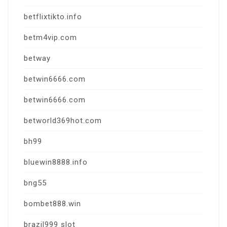
betflixtikto.info
betm4vip.com
betway
betwin6666.com
betwin6666.com
betworld369hot.com
bh99
bluewin8888.info
bng55
bombet888.win
brazil999 slot