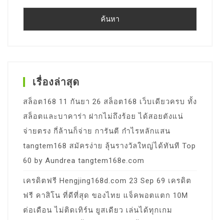
เรื่องล่าสุด
สล็อต168 11 กันยา 26 สล็อต168 เว็บเดียวครบ ทั้ง
สล็อตและบาคาร่า ฝากไม่ถึงร้อย ได้สอยตังแน่
จ่ายตรง กี่ล้านก็จ่าย การันตี กำไรหลักแสน
tangtem168 สมัครง่าย ลุ้นรางวัลใหญ่ได้ทันที Top
60 by Aundrea tangtem168e.com
เครดิตฟรี Hengjing168d.com 23 Sep 69 เครดิต
ฟรี คาสิโน ที่ดีที่สุด ของไทย แจ็คพอตแตก 10M
ต่อเดือน ไม่ติดเทิร์น ยูสเดียว เล่นได้ทุกเกม