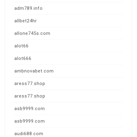
adm789.info
allbet24hr
allone745s.com
alot66
alot666
ambnovabet.com
aress77.shop
aress77.shop
asb9999.com
asb9999.com
audi688.com