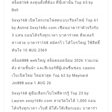
สล็อต168 ลงทุนทั้งที่ต้อง ที่นี่เท่านั้น Top 65 by
Bell
Sexy168 เปิดโลกเกมไพ่สดแบบเรียลไทม์ Top 61
by Astrid Sexy168c.com เซียนบาคาร่าตัวจริงรับ
3 แสน ถอนได้จริงทุกเวลา บาคาร่าสด ดีลเลอร์
สาวสวย บาคาร่า168 สมัครไว ได้โปรใหญ่ ใช้สิทธิ์
ทันใจ 10 AUG 2569
สล็อต888 webใหญ่ สล็อตยอดนิยม 2026 รวมเกม
ดัง ค่ายชั้นนำ และฟีเจอร์ที่ผู้เล่นชื่นชอบ casino
เว็บเปิดใหม่ ใหม่ล่าสุด Top 62 by Maynard
Jin888.asia 1 AUG 26
Sexy168 คู่มือเลือกเว็บไพ่ที่ควรรู้ Top 23 by
Lauren sexy168c.com สายวัดใจได้ 1,000 ถอน
ได้จริงทุกเวลา เว็บดี มีโต๊ะให้เลือกเยอะ บาคาร่า