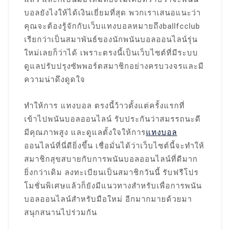
บอลยังไงให้ได้เงินเยี่ยมที่สุด พวกเราเสนอแนะว่า
คุณจะต้องรู้จักกับเว็บแทงบอลหมายถึงballfcclub
เรียกว่าเป็นสมาพันธ์ของนักพนันบอลออนไลน์รุ่น
ใหม่เลยก็ว่าได้ เพราะตรงนี้เป็นเว็บไซต์ที่มีระบบ
ดูแลปรับปรุงซัพพอร์ตสมาชิกอย่างครบวงจรและมี
ความน่าดึงดูดใจ
ทำให้การ แทงบอล ตรงนี้ว้าวตั้งแต่ครั้งแรกที่
เข้าไปพนันบอลออนไลน์ รับประกันว่าสมรรถนะดี
มีคุณภาพสูง และดูแลตั้งใจให้การ
แทงบอล
ออนไลน์ที่นี่ดียิ่งขึ้น เชื่อมั่นได้ว่าเว็บไซต์นี้จะทำให้
สมาชิกสุขสบายกับการพนันบอลออนไลน์ที่ดีมาก
ยิ่งกว่าเดิม ลงทะเบียนเป็นสมาชิกวันนี้ รับฟรีโปร
โมชั่นพิเศษแล้วก็ยังมีแนวทางสำหรับเพื่อการพนัน
บอลออนไลน์สำหรับมือใหม่ อีกมากมายด้วยมา
สนุกสนานไปร่วมกัน