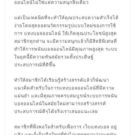
ออนไลน์ไม่ใช่แค่ความสนุกสิ่งเดียว
แต่เป็นเทคนิคที่จะทำให้คุณประสบความสำเร็จได้
ง่ายโดยสุดยอดนวัตกรรมรูปแบบใหม่ของการใช้
การ แทงบอลออนไลน์ ให้เกิดคุณประโยชน์สูงสุด
สมาชิกทุกท่าน จะมีความสนุกแล้วก็มีสิทธิพิเศษที่
ทำให้การพนันบอลออนไลน์มีคุณภาพสูงสุด ระบบ
ในยุคนี้มีความทันสมัยรวมทั้งประดิษฐ์
ประสบการณ์ที่ดีขึ้น
ทำให้สมาชิกได้เรียนรู้สร้างสรรค์แล้วก็พัฒนา
แนวคิดสำหรับในการแทงบอลออนไลน์ที่มีความ
แม่นยำ และมีคุณภาพครบสมบูรณ์ระบบการพนัน
บอลออนไลน์ในสมัยใหม่สามารถสร้างสรรค์
ประสบการณ์ดีๆได้จริงเราเสนอแนะเลย
สมาชิกที่พึงพอใจสำหรับเพื่อการ เว็บแทงบอล อยู่
แล้ว และก็เป็นมือใหม่ที่ยังไม่เคยทราบว่าจะพนัน