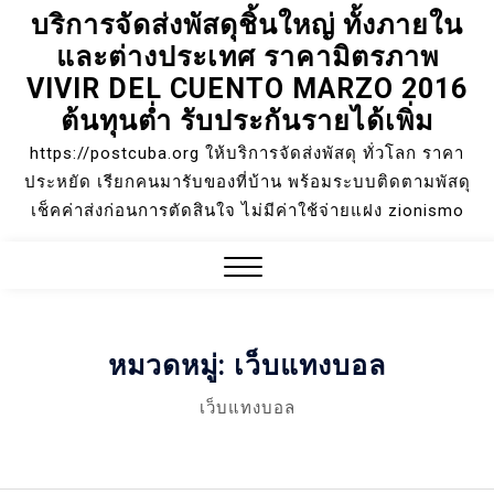
บริการจัดส่งพัสดุชิ้นใหญ่ ทั้งภายใน
Skip
และต่างประเทศ ราคามิตรภาพ
to
content
VIVIR DEL CUENTO MARZO 2016
ต้นทุนต่ำ รับประกันรายได้เพิ่ม
https://postcuba.org ให้บริการจัดส่งพัสดุ ทั่วโลก ราคา
ประหยัด เรียกคนมารับของที่บ้าน พร้อมระบบติดตามพัสดุ
เช็คค่าส่งก่อนการตัดสินใจ ไม่มีค่าใช้จ่ายแฝง zionismo
Close
Menu
หมวดหมู่:
เว็บแทงบอล
เว็บแทงบอล