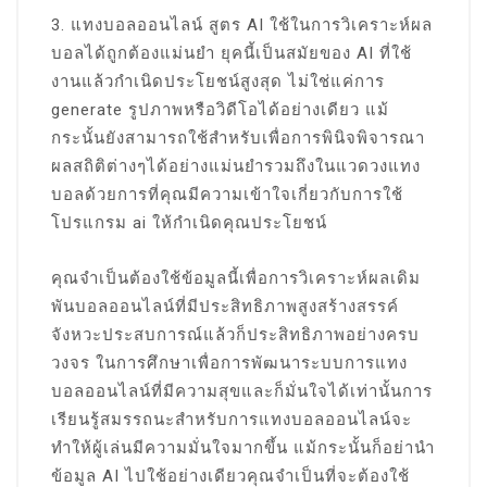
3. แทงบอลออนไลน์ สูตร AI ใช้ในการวิเคราะห์ผล
บอลได้ถูกต้องแม่นยำ ยุคนี้เป็นสมัยของ AI ที่ใช้
งานแล้วกำเนิดประโยชน์สูงสุด ไม่ใช่แค่การ
generate รูปภาพหรือวิดีโอได้อย่างเดียว แม้
กระนั้นยังสามารถใช้สำหรับเพื่อการพินิจพิจารณา
ผลสถิติต่างๆได้อย่างแม่นยำรวมถึงในแวดวงแทง
บอลด้วยการที่คุณมีความเข้าใจเกี่ยวกับการใช้
โปรแกรม ai ให้กำเนิดคุณประโยชน์
คุณจำเป็นต้องใช้ข้อมูลนี้เพื่อการวิเคราะห์ผลเดิม
พันบอลออนไลน์ที่มีประสิทธิภาพสูงสร้างสรรค์
จังหวะประสบการณ์แล้วก็ประสิทธิภาพอย่างครบ
วงจร ในการศึกษาเพื่อการพัฒนาระบบการแทง
บอลออนไลน์ที่มีความสุขและก็มั่นใจได้เท่านั้นการ
เรียนรู้สมรรถนะสำหรับการแทงบอลออนไลน์จะ
ทำให้ผู้เล่นมีความมั่นใจมากขึ้น แม้กระนั้นก็อย่านำ
ข้อมูล AI ไปใช้อย่างเดียวคุณจำเป็นที่จะต้องใช้