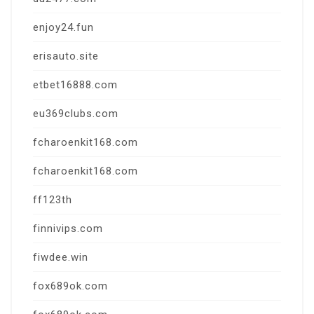
enjoy24.fun
erisauto.site
etbet16888.com
eu369clubs.com
fcharoenkit168.com
fcharoenkit168.com
ff123th
finnivips.com
fiwdee.win
fox689ok.com