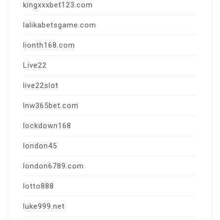
kingxxxbet123.com
lalikabetsgame.com
lionth168.com
Live22
live22slot
lnw365bet.com
lockdown168
london45
london6789.com
lotto888
luke999.net