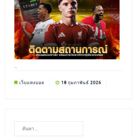
…
เว็บแทงบอล
18 กุมภาพันธ์ 2026
ค้นหา
สำหรับ: