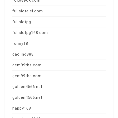
fox689ok.com
fullsloteiei.com
fullslotpg
fullslotpg168.com
funny18
gaojing888
gem99ths.com
gem99ths.com
golden4566.net
golden4566.net
happy168