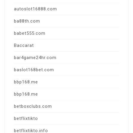
autoslot16888.com
ba88th.com
babet555.com
Baccarat
bar4game24hr.com
baslot168bet.com
bbp168.me
bbp168.me
betboxclubs.com
betflixtikto
betflixtikto.info