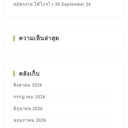
สมัครง่าย ได้โปรไว 30 September 26
ความเห็นล่าสุด
คลังเก็บ
สิงหาคม 2026
กรกฎาคม 2026
มิถุนายน 2026
พฤษภาคม 2026