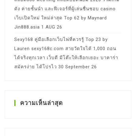
ดัง ค่ายชั้นนำ และฟีเจอร์ที่ผู้เล่นชื่นชอบ casino
เว็บเปิดใหม่ ใหม่ล่าสุด Top 62 by Maynard
Jin888.asia 1 AUG 26
Sexy168 คู่มือเลือกเว็บไพ่ที่ควรรู้ Top 23 by
Lauren sexy168c.com สายวัดใจได้ 1,000 ถอน
ได้จริงทุกเวลา เว็บดี มีโต๊ะให้เลือกเยอะ บาคาร่า
สมัครง่าย ได้โปรไว 30 September 26
ความเห็นล่าสุด