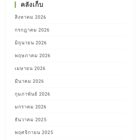
คลังเก็บ
สิงหาคม 2026
กรกฎาคม 2026
มิถุนายน 2026
พฤษภาคม 2026
เมษายน 2026
มีนาคม 2026
กุมภาพันธ์ 2026
มกราคม 2026
ธันวาคม 2025
พฤศจิกายน 2025