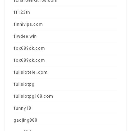
fcharoenkit168.com
ff123th
finnivips.com
fiwdee.win
fox689ok.com
fox689ok.com
fullsloteiei.com
fullslotpg
fullslotpg168.com
funny18
gaojing888