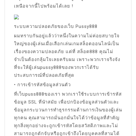
เหนือจากนี้ไปพร้อมได้เลย !
ระบบความปลอดภัยของเว็บ Pussy888
ผมทราบกันอยู่แล้วว่าหนึ่งในความไม่ค่อยสบายใจ
ใหญ่ของผู้เล่นเมื่อเลือกเล่นเกมสล็อตออนไลน์เป็น
เรื่องของความปลอดภัย แต่ที่ สล็อต888 คุณไม่
จำเป็นต้องกลุ้มใจเลยครับผม เพราะพวกเราจริงจัง
ที่จะให้ผู้เล่นpussy888ของพวกเราได้รับ
ประสบการณ์ที่ปลอดภัยที่สุด
• การเข้ารหัสข้อมูลส่วนตัว
ที่เว็บpuss888ของเรา พวกเราใช้ระบบการเข้ารหัส
ข้อมูล SSL ที่นำสมัย เพื่อปกป้องข้อมูลส่วนตัวและ
ข้อมูลกระบวนการทำธุรกรรมด้านการเงินของผู้เล่น
ทุกคน คุณสามารถมั่นอกมั่นใจได้ว่าข้อมูลที่สำคัญ
ทุกสิ่งทุกอย่างจะถูกเข้ารหัสโดยสวัสดิภาพและไม่
สามารถถูกดักจับหรือถูกเข้าถึงโดยบุคคลที่สามได้