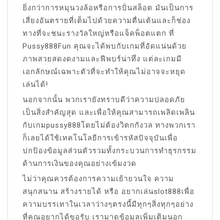
ยิ่งกว่าการหมุนวงล้อหรือการปั่นสล็อต มันเป็นการ
เสี่ยงอันตรายที่เต็มไปด้วยความตื่นเต้นและก็ช่อง
ทางที่จะชนะรางวัลใหญ่หรือแจ็คพ็อตแตก ที่
Pussy888Fun คุณจะได้พบกับเกมที่อัดแน่นด้วย
ภาพสวยสดงดงามและฟีพบร์น่าทึ่ง แต่ละเกมมี
เอกลักษณ์เฉพาะตัวที่จะทำให้คุณไม่อาจจะหยุด
เล่นได้!
นอกจากนั้น พวกเรายังทราบดีว่าความปลอดภัย
เป็นสิ่งสำคัญสุด และเพื่อให้คุณสามารถเพลิดเพลิน
กับเกมpussy888โดยไม่ต้องวิตกกังวล ทางพวกเรา
ก็เลยได้ใช้เทคโนโลยีการเข้ารหัสปัจจุบันเพื่อ
ปกป้องข้อมูลส่วนตัวรวมทั้งกระบวนการทำธุรกรรม
ด้านการเงินของคุณอย่างเข้มงวด
ไม่ว่าคุณควรต้องการความเย้ายวนใจ ความ
สนุกสนาน สร้างรายได้ หรือ อยากเล่นslot888เพื่อ
ความบรรเทาในเวลาว่างๆตรงนี้มีทุกๆสิ่งทุกๆอย่าง
ที่คุณอยากได้ขอรับ เรามาดูข้อมูลเพิ่มเติมนอก