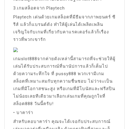
3.เกมสล็อตจาก Playtech
Playtech เด่นด้วยเกมสล็อตที่มีธีมจากภาพยนตร์ ซี
รีส์ แล้วก็แบรนด์ดัง ทำให้ผู้เล่นได้เพลิดเพลิน
เจริญใจกับเกมที่เกี่ยวกับคาแรคเตอร์แล้วก็เรื่อง
ราวที่พวกเขารัก
เกมslot888จากค่ายดังเหล่านี้สามารถที่จะช่วยให้ผู้
เล่นได้รับประสบการณ์ที่นานัปการแล้วก็เต็มไป
ด้วยความระทึกใจ ที่ pussy888 พวกเรามีเกม
สล็อตที่เหมาะสมกับทุกความชื่นชอบ ไม่ว่าจะเป็น
เกมที่มีโอกาสชนะสูง หรือเกมที่มีโบนัสและฟรีสปิน
ไม่น้อยเลยทีเดียวมาเลือกเล่นเกมที่คุณถูกใจที่
สล็อต888 วันนี้ครับ!
• บาคาร่า
สำหรับคอบาคาร่า คุณจะได้เจอกับประสบการณ์
เล่นบาคาร่าที่เหมือนจริง ด้วยกราฟิกที่สวยและก็