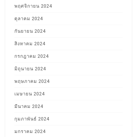
พฤศจิกายน 2024
ตุลาคม 2024
กันยายน 2024
สิงหาคม 2024
กรกฎาคม 2024
มิถุนายน 2024
พฤษภาคม 2024
เมษายน 2024
มีนาคม 2024
กุมภาพันธ์ 2024
มกราคม 2024