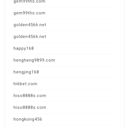
gem99ths.com
gem99ths.com
golden4566.net
golden4566.net
happy168
hengheng9899.com
hengjing168
hi6bet.com
hiso8888s.com
hiso8888s.com
hongkong456