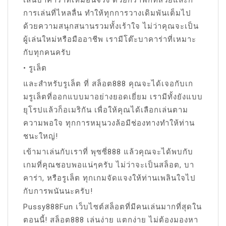
การเล่นที่ไหลลื่น ทำให้ทุกการวางเดิมพันเต็มไป
ด้วยความสนุกสนานรวมทั้งเร้าใจ ไม่ว่าคุณจะเป็น
ผู้เล่นใหม่หรือมืออาชีพ เรามีโต๊ะบาคาร่าที่เหมาะ
กับทุกคนครับ
• รูเล็ต
และสำหรับรูเล็ต ที่ สล็อต888 คุณจะได้เจอกับเก
มรูเล็ตที่ออกแบบมาอย่างยอดเยี่ยม เรามีทั้งยังแบบ
ยุโรปแล้วก็อเมริกัน เพื่อให้คุณได้เลือกเล่นตาม
ความพอใจ ทุกการหมุนวงล้อมีช่องทางทำให้ท่าน
ชนะใหญ่!
เข้ามาเล่นกับเราที่ พุซซี่888 แล้วคุณจะได้พบกับ
เกมที่คุณชอบพอแน่ๆครับ ไม่ว่าจะเป็นสล็อต, บา
คาร่า, หรือรูเล็ต ทุกเกมจัดแจงให้ท่านเพลินใจไป
กับการพนันนะครับ!
Pussy888Fun เว็บไซต์สล็อตที่มีคนเล่นมากที่สุดใน
ตอนนี้! สล็อต888 เล่นง่าย แตกง่าย ไม่ต้องมองหา