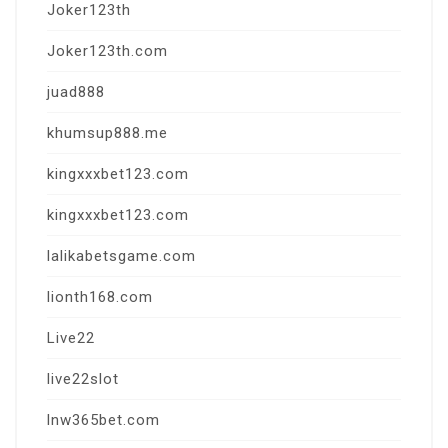
Joker123th
Joker123th.com
juad888
khumsup888.me
kingxxxbet123.com
kingxxxbet123.com
lalikabetsgame.com
lionth168.com
Live22
live22slot
lnw365bet.com