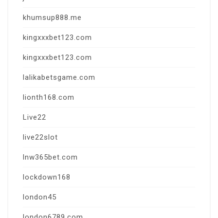
khumsup888.me
kingxxxbet123.com
kingxxxbet123.com
lalikabetsgame.com
lionth168.com
Live22
live22slot
lnw365bet.com
lockdown168
london45
london6789.com