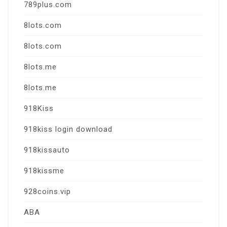
789plus.com
8lots.com
8lots.com
8lots.me
8lots.me
918Kiss
918kiss login download
918kissauto
918kissme
928coins.vip
ABA