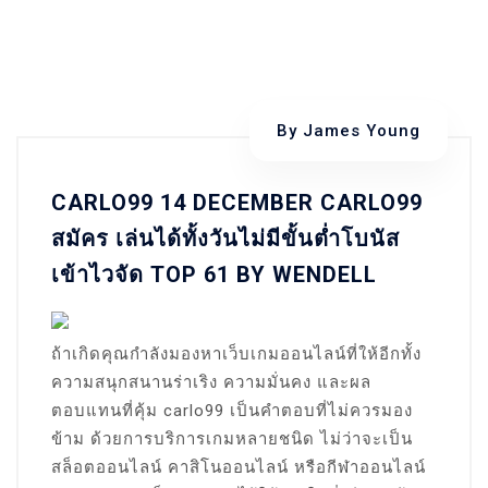
By
James Young
CARLO99 14 DECEMBER CARLO99
สมัคร เล่นได้ทั้งวันไม่มีขั้นต่ำโบนัส
เข้าไวจัด TOP 61 BY WENDELL
ถ้าเกิดคุณกำลังมองหาเว็บเกมออนไลน์ที่ให้อีกทั้ง
ความสนุกสนานร่าเริง ความมั่นคง และผล
ตอบแทนที่คุ้ม carlo99 เป็นคำตอบที่ไม่ควรมอง
ข้าม ด้วยการบริการเกมหลายชนิด ไม่ว่าจะเป็น
สล็อตออนไลน์ คาสิโนออนไลน์ หรือกีฬาออนไลน์