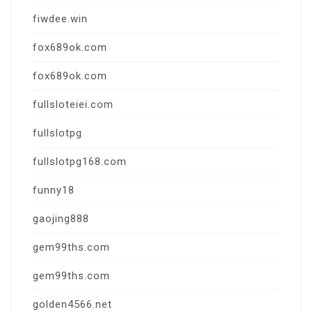
fiwdee.win
fox689ok.com
fox689ok.com
fullsloteiei.com
fullslotpg
fullslotpg168.com
funny18
gaojing888
gem99ths.com
gem99ths.com
golden4566.net