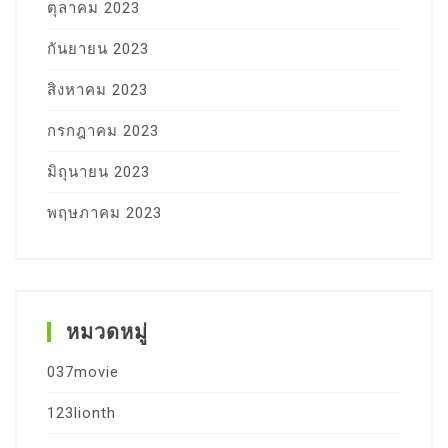
ตุลาคม 2023
กันยายน 2023
สิงหาคม 2023
กรกฎาคม 2023
มิถุนายน 2023
พฤษภาคม 2023
หมวดหมู่
037movie
123lionth