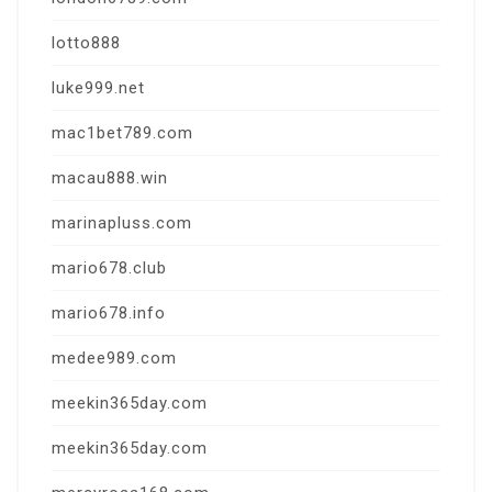
lotto888
luke999.net
mac1bet789.com
macau888.win
marinapluss.com
mario678.club
mario678.info
medee989.com
meekin365day.com
meekin365day.com