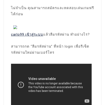
ไม่จำเป็น คุณสามารถสมัครและทดสอบเล่นเกมฟรี
ได้ก่อน
carlo99 เข้าสู่ระบบ
แล้วลืมรหัสผ่าน ทำอย่างไร?
สามารถกด “ลืมรหัสผ่าน” ที่หน้า login เพื่อรีเซ็ต
รหัสผ่านใหม่ผ่านเบอร์โทร