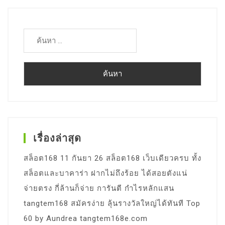
ค้นหา
สำหรับ:
เรื่องล่าสุด
สล็อต168 11 กันยา 26 สล็อต168 เว็บเดียวครบ ทั้ง
สล็อตและบาคาร่า ฝากไม่ถึงร้อย ได้สอยตังแน่
จ่ายตรง กี่ล้านก็จ่าย การันตี กำไรหลักแสน
tangtem168 สมัครง่าย ลุ้นรางวัลใหญ่ได้ทันที Top
60 by Aundrea tangtem168e.com