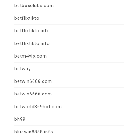
betboxclubs.com
betflixtikto
betflixtikto.info
betflixtikto.info
betm4vip.com
betway
betwin6666.com
betwin6666.com
betworld369hot.com
bh99
bluewin8888.info