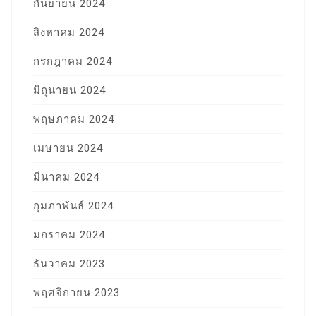
กันยายน 2024
สิงหาคม 2024
กรกฎาคม 2024
มิถุนายน 2024
พฤษภาคม 2024
เมษายน 2024
มีนาคม 2024
กุมภาพันธ์ 2024
มกราคม 2024
ธันวาคม 2023
พฤศจิกายน 2023