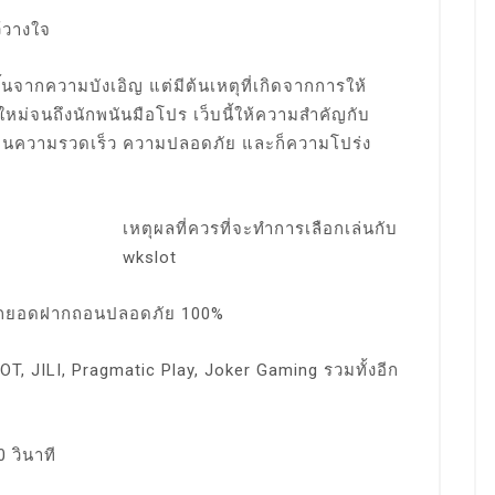
ว้วางใจ
้นจากความบังเอิญ แต่มีต้นเหตุที่เกิดจากการให้
ือใหม่จนถึงนักพนันมือโปร เว็บนี้ให้ความสำคัญกับ
นด้านความรวดเร็ว ความปลอดภัย และก็ความโปร่ง
เหตุผลที่ควรที่จะทำการเลือกเล่นกับ
wkslot
ว่าทุกยอดฝากถอนปลอดภัย 100%
T, JILI, Pragmatic Play, Joker Gaming รวมทั้งอีก
 วินาที