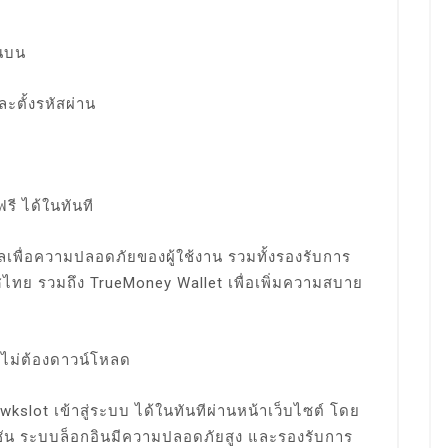
านบน
ละตั้งรหัสผ่าน
รี ได้ในทันที
ลเพื่อความปลอดภัยของผู้ใช้งาน รวมทั้งรองรับการ
ศไทย รวมถึง TrueMoney Wallet เพื่อเพิ่มความสบาย
ย ไม่ต้องดาวน์โหลด
wkslot เข้าสู่ระบบ ได้ในทันทีผ่านหน้าเว็บไซต์ โดย
ชัน ระบบล็อกอินมีความปลอดภัยสูง และรองรับการ