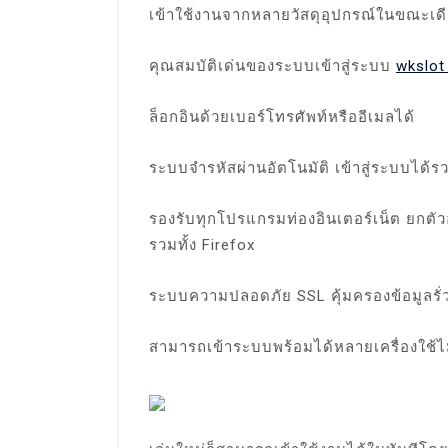
เข้าใช้งานจากหลายวัสดุอุปกรณ์ในขณะเดี
คุณสมบัติเด่นของระบบเข้าสู่ระบบ
wkslot
ล็อกอินด้วยเบอร์โทรศัพท์หรืออีเมลได้
ระบบจำรหัสผ่านอัตโนมัติ เข้าสู่ระบบได้รว
รองรับทุกโปรแกรมท่องอินเตอร์เน็ต ยกตัว
รวมทั้ง Firefox
ระบบความปลอดภัย SSL คุ้มครองข้อมูลรั
สามารถเข้าระบบพร้อมได้หลายเครื่องใช้ไ