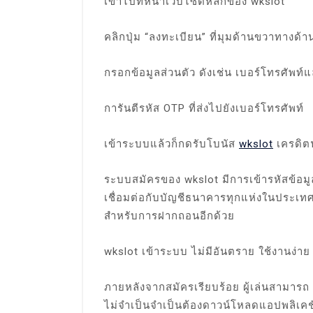
เข้าไปที่หน้าเว็บไซต์หลักของ wkslot
คลิกปุ่ม “ลงทะเบียน” ที่มุมด้านขวาทางด้
กรอกข้อมูลส่วนตัว ดังเช่น เบอร์โทรศัพท์แ
การันตีรหัส OTP ที่ส่งไปยังเบอร์โทรศัพท์
เข้าระบบแล้วก็กดรับโบนัส
wkslot
เครดิตฟ
ระบบสมัครของ wkslot มีการเข้ารหัสข้อมู
เชื่อมต่อกับบัญชีธนาคารทุกแห่งในประเท
สำหรับการฝากถอนอีกด้วย
wkslot เข้าระบบ ไม่มีอันตราย ใช้งานง่า
ภายหลังจากสมัครเรียบร้อย ผู้เล่นสามารถ 
ไม่จำเป็นจำเป็นต้องดาวน์โหลดแอปพลิเค