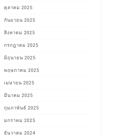
ตุลาคม 2025
กันยายน 2025
สิงหาคม 2025
กรกฎาคม 2025
มิถุนายน 2025
พฤษภาคม 2025
เมษายน 2025
มีนาคม 2025
กุมภาพันธ์ 2025
มกราคม 2025
ธันวาคม 2024