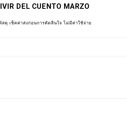
าพ VIVIR DEL CUENTO MARZO
ดุ เช็คค่าส่งก่อนการตัดสินใจ ไม่มีค่าใช้จ่าย